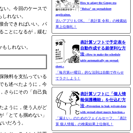
How to adapt the Gengo era
ない。今回のケースで
"Reiwa" on spreadsheet
applicaiton.
もしれない。
古いアプリも OK。「表計算 令和」の検索結
接合できればいい。パ
果上位御礼！
ることになるが，緩む
表計算ソフトで予定表を
かもしれない。
自動作成する超便利な方
法
«How to make the schedule
table automatically on spread-
sheet.»
「毎月第○×曜日」的な法則は自動で作らせ
。保険料を支払っている
てラクしよう！
でも述べたように，今
は，さらにその「自己負
表計算ソフトに「個人情
報保護機能」を仕込む方
法
«Prevention to leak private-data
たように，使う人がど
with spread-​sheet macro function.»
が「とても掴めない」
「漏えい」のためのフェイルセーフ。「表計
ないだろう。
算 個人情報」の検索結果上位御礼！