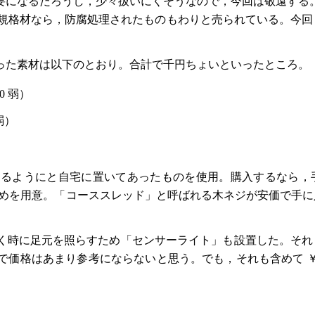
要になるだろうし，少々扱いにくそうなので，今回は敬遠する
m）の規格材なら，防腐処理されたものもわりと売られている。今
た素材は以下のとおり。合計で千円ちょいといったところ。
0 弱）
弱）
ようにと自宅に置いてあったものを使用。購入するなら，手すり
りちょい短めを用意。「コーススレッド」と呼ばれる木ネジが安価で
く時に足元を照らすため「センサーライト」も設置した。それ
で価格はあまり参考にならないと思う。でも，それも含めて ￥1,