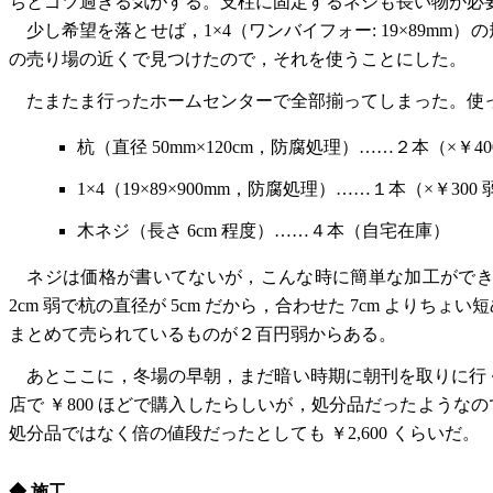
ちとゴツ過ぎる気がする。支柱に固定するネジも長い物が必
少し希望を落とせば，1×4（ワンバイフォー: 19×89m
の売り場の近くで見つけたので，それを使うことにした。
たまたま行ったホームセンターで全部揃ってしまった。使っ
杭（直径 50mm×120cm，防腐処理）……２本（×￥40
1×4（19×89×900mm，防腐処理）……１本（×￥300 
木ネジ（長さ 6cm 程度）……４本（自宅在庫）
ネジは価格が書いてないが，こんな時に簡単な加工ができる
2cm 弱で杭の直径が 5cm だから，合わせた 7cm よ
まとめて売られているものが２百円弱からある。
あとここに，冬場の早朝，まだ暗い時期に朝刊を取りに行
店で ￥800 ほどで購入したらしいが，処分品だったようなの
処分品ではなく倍の値段だったとしても ￥2,600 くらいだ。
◆ 施工