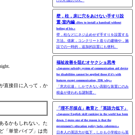
けの行政の DX。
壁，柱，床に穴をあけない手すり設
置-室内編
«How to install a handrail without
holing of bis.»
壁，柱などにネジ止めせず手すりを設置する
方法。借家，コンクリート造りの建物や，施
設での一時的，追加的設置にも便利。
福祉改善を阻むオヤクショ思考
night.
«Japanese subsidy system of communication aid device
for disabilities cannot be applied those if it's with
features except communication, IDK why.»
が直接目に入って，か
「意志伝達」しかできない高額な装置にのみ
税金が使われる謎制度。
「理不尽採点」教育と「英語力低下」
«Japanese English skill ranking in the world has been
down. I guess one of the reason is that the
あるかもしれない。た
government's education policy lacks coherence.»
ど「単管パイプ」は売
日本人の英語力が低下，しかも小学校から英