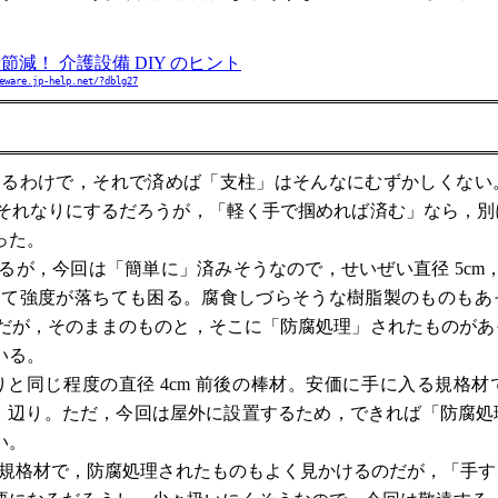
費節減！ 介護設備 DIY のヒント
eware.jp-help.net/?dblg27
るわけで，それで済めば「支柱」はそんなにむずかしくない
それなりにするだろうが，「軽く手で掴めれば済む」なら，別
った。
今回は「簡単に」済みそうなので，せいぜい直径 5cm，長さ
して強度が落ちても困る。腐食しづらそうな樹脂製のものもあ
だが，そのままのものと，そこに「防腐処理」されたものがあ
いる。
同じ程度の直径 4cm 前後の棒材。安価に手に入る規格材
8×38mm）辺り。ただ，今回は屋外に設置するため，できれば「防
い。
mm）の規格材で，防腐処理されたものもよく見かけるのだが，「手