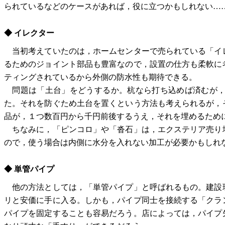
られているなどのケースがあれば，役に立つかもしれない…
◆ イレクター
当初考えていたのは，ホームセンターで売られている「イ
るためのジョイント部品も豊富なので，設置の仕方も柔軟に
ティングされているから外側の防水性も期待できる。
問題は「土台」をどうするか。杭なら打ち込めば済むが，
た。それを防ぐため土台を置くという方法も考えられるが，
品が，１つ数百円から千円前後するうえ，それを埋めるため
ちなみに，「ピンコロ」や「沓石」は，エクステリア売り
ので，使う場合は内側に水分を入れない加工が必要かもしれ
◆ 単管パイプ
他の方法としては，「単管パイプ」と呼ばれるもの。建設
リと安価に手に入る。しかも，パイプ同士を接続する「クラ
パイプを固定することも容易だろう。店によっては，パイプ