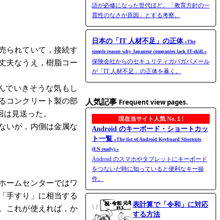
語が必修になった世代ほど。「教育方針の一
貫性のなさが原因」とする考察。
日本の「IT 人材不足」の正体
«The
売られていて，接続す
simple reason why Japanese companies lack IT-skill.»
保険会社からのセキュリティガバガバメール
丈夫なうえ，樹脂コー
が「IT 人材不足」の正体を暴く。
んでいきそうな気もし
人気記事
るコンクリート製の部
Frequent view pages.
回は見送った。
現在当サイト人気 No.１!
ないが，内側は金属な
Android のキーボード・ショートカッ
ト一覧
«The list of Android Keyboard Shortcuts
(EN ready).»
Android のスマホやタブレットにキーボード
をつないだ時に知っていると便利なキー操
作。
ホームセンターではワ
「手すり」に相当する
表計算で「令和」に対応
。これが使えれば，か
する方法