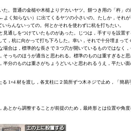
いた。普通の金槌や木槌よりデカいヤツ。餅つき用の「杵」の
（←よく知らない）に出てくるヤツの小さいの。たしか，それが
ていらんないっての。何とかそれを使わずに杭を打ちたい。
と見通しをつけていたものがあった。じつは，手すりを設置す
して，杭に向かって打ち下ろした。幸い，それで十分埋まって
な場合は，標準的な長さで３つ穴が開いているものではなく，
，そっちのほうが適当と思われる。標準のものは重すぎると思
，半分のものは重さがちょうどいいと思われるうえ，平たい面
 1×4 材を渡し，各支柱に２箇所ずつ木ネジで止め，「簡易
，あとから調整することが前提のため，最終形とは位置や角度