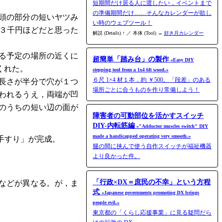
短期間だけ居る人に渡したい，イベントまで
の準備期間だけ……そんなカレンダーが欲し
頭の部分の短いヤツみ
い時のウェブツール！
３千円ほどだと思った
解説 (Details) ↑ ／ 本体 (Tool) →
好き月カレンダー
る予定の場所の近くに
超簡単「踏み台」の製作
«Easy DIY
くれた。
stepping tool from a 1x4 6ft wood.»
６尺 1×4 材１本，約 ￥500。「段差」のある
長さが半分で穴が１つ
場所ごとに合うものを作り常備しよう！
われるうえ，両端が凹
のうちの短い辺の面が
障害者の可動部位を活かすスイッチ
DIY-内転筋編
«"Adductor muscles switch" DIY
made a handicapped operating very smooth.»
手すり」が完成。
腿の間に挟んで使う自作スイッチが福祉機器
より良かった件。
「行政×DX＝庶民の不幸」という方程
などが異なる。が，ま
式
«Japanese governments promoting DX brings
people evil.»
東京都の「くらし応援事業」に見る疑問だら