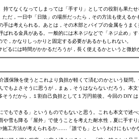
。持てなくなってしまっては「手すり」としての役割も果たせ
。ただ，一日中「日陰」の場所だったら，その方法も使えるか
の手は考えられる。あとは，その木部とパイプの金属をうまく
呼ばれる金具がある。一般的には木ネジなどで「ネジ止め」す
ので，かなりしっかりと固定する必要があるかもしれない。
ビるには時間がかかるだろうが，長く使えるかというと微妙
，介護保険を使うとこれより負担が軽くて済むのかという疑問
んでもよさそうに思うが，まぁ，そうはならないだろう。本文
そうだから，１割自己負担として１万円前後。今回の DIY 
にでもできる」というものでもないと思う。これも本文で述べ
雨や雪も降る「屋外」で使うことを考えた耐水性，夏に手すり
や施工方法が考えられるか……「誰でも」というわけにもいか