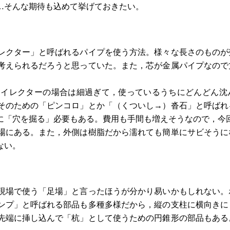
…そんな期待も込めて挙げておきたい。
レクター」と呼ばれるパイプを使う方法。様々な長さのものが
考えられるだろうと思っていた。また，芯が金属パイプなので
イレクターの場合は細過ぎて，使っているうちにどんどん沈
そのための「ピンコロ」とか「（くついし→）沓石」と呼ばれ
に「穴を掘る」必要もある。費用も手間も増えそうなので，今
場にある。また，外側は樹脂だから濡れても簡単にサビそうに
ない。
現場で使う「足場」と言ったほうが分かり易いかもしれない。
ンプ」と呼ばれる部品も多種多様だから，縦の支柱に横向きに
先端に挿し込んで「杭」として使うための円錐形の部品もある