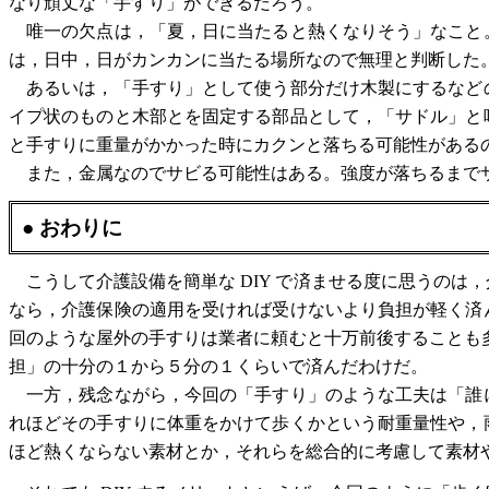
なり頑丈な「手すり」ができるだろう。
唯一の欠点は，「夏，日に当たると熱くなりそう」なこと
は，日中，日がカンカンに当たる場所なので無理と判断した
あるいは，「手すり」として使う部分だけ木製にするなど
イプ状のものと木部とを固定する部品として，「サドル」と
と手すりに重量がかかった時にカクンと落ちる可能性がある
また，金属なのでサビる可能性はある。強度が落ちるまでサ
● おわりに
こうして介護設備を簡単な DIY で済ませる度に思うのは
なら，介護保険の適用を受ければ受けないより負担が軽く済
回のような屋外の手すりは業者に頼むと十万前後することも多
担」の十分の１から５分の１くらいで済んだわけだ。
一方，残念ながら，今回の「手すり」のような工夫は「誰
れほどその手すりに体重をかけて歩くかという耐重量性や，
ほど熱くならない素材とか，それらを総合的に考慮して素材