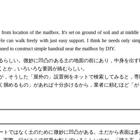
from location of the mailbox. It's set on ground of soil and at middle 
He can walk freely with just easy support. I think he needs only simp
laned to construct simple handrail near the mailbox by DIY.
るらしい。微妙に凹凸のある土の地面の前にあり，中身を出す
くとか，いろいろな要因が絡むらしい。
が，そうした「屋外の」設置例をネットで検索してみると，専
く掴めるもの」があれば十分歩けるから，業者に頼むほど「が
。
ートではなく土のために微妙に凹凸がある。土だから表面は多