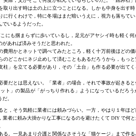
。実際，父がそこで何度か転んでいるらしいのだ。「踏み石」
を取り出す時は土の上に立つことになる。しかも中身を出す時
りに行くわけで，特に冬場はまだ暗いうえに，視力も落ちてい
んでいるようだった。
こにも掴まらずに歩いているし，足元がアヤシイ時も軽く何
のがあれば済みそうだと思われた。
の費用かとネットで調べてみたところ，軽く十万前後ほどの価
らのどこかにネジ止めして済むこともあるだろうから，もっと
支柱」を立てる必要があり，その「土台」も作る必要が出てく
。
必要だとは思えない。「業者」の場合，それで事故が起きると
セット」の製品が「がっちり作れる」ようになっているだろう
うだ。
ると，そう気軽に業者には頼みづらい。一方，やはり１年ほど
業者に頼み大掛かりな工事になるのを避けたくて DIY で何
。
ある。一見あまり介護と関係なさそうな「猫ケージ」まで作る