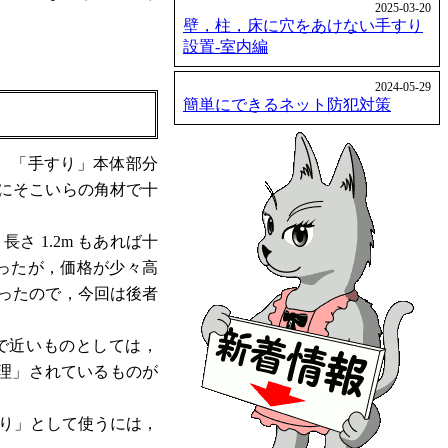
2025-03-20
壁，柱，床に穴をあけない手すり
設置-室内編
2024-05-29
簡単にできるネット防犯対策
。「手すり」本体部分
にそこいらの角材で十
 1.2m もあれば十
ったが，価格が少々高
ったので，今回は後者
で近いものとしては，
腐処理」されているものが
すり」として使うには，