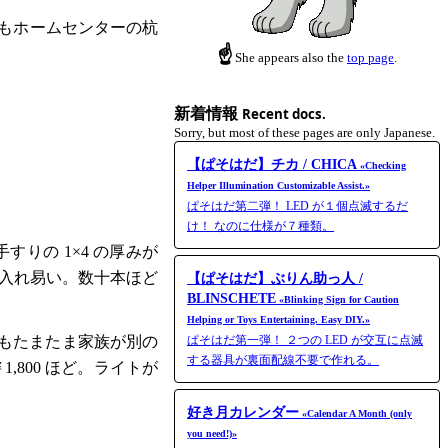
。
回もホームセンターの杭
☝
She appears also the
top page
.
新着情報
Recent docs.
Sorry, but most of these pages are only Japanese.
【ぱそはだ】チカ / CHICA
«Checking
Helper Illumination Customizable Assist.»
ぱそはだ第二弾！ LED が１個点滅するだ
け！ なのに仕様が７種類。
の 1×4 の厚みが
手に入れ易い。数十本ほど
【ぱそはだ】ぶりん助っ人 /
BLINSCHETE
«Blinking Sign for Caution
Helping or Toys Entertaining. Easy DIY.»
ぱそはだ第一弾！ ２つの LED が交互に点滅
もたまたま家族が別の
する器具が裏面配線不要で作れる。
800 ほど。ライトが
好き月カレンダー
«Calendar A Month (only
you need!)»