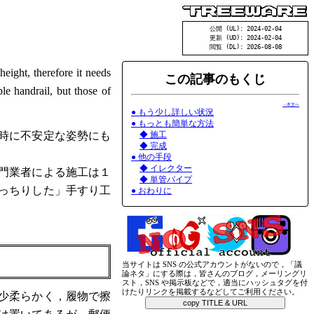
公開 (UL): 2024-02-04
更新 (UD): 2024-02-04
閲覧 (DL): 2026-08-08
height, therefore it needs
この記事のもくじ
le handrail, but those of
→本文へ
● もう少し詳しい状況
● もっとも簡単な方法
時に不安定な姿勢にも
◆ 施工
◆ 完成
● 他の手段
◆ イレクター
門業者による施工は１
◆ 単管パイプ
っちりした」手すり工
● おわりに
当サイトは SNS の公式アカウントがないので，「議
論ネタ」にする際は，皆さんのブログ，メーリングリ
スト，SNS や掲示板などで，適当にハッシュタグを付
けたりリンクを掲載するなどしてご利用ください。
少柔らかく，履物で擦
copy TITLE & URL