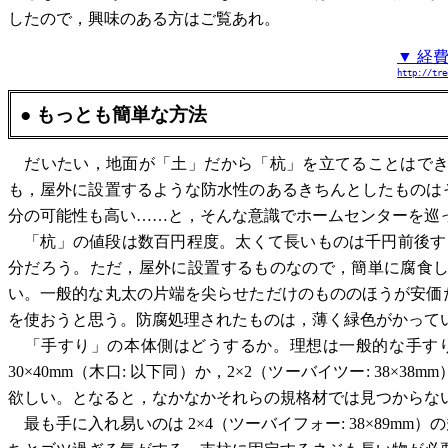
したので，興味のある方はご覧あれ。
▼ 経
http://tre
● もっとも簡単な方法
だいたい，地面が「土」だから「杭」を立てることはでき
も，屋外に設置するような防水性のあるきちんとしたものは
分の可能性も高い……と，そんな意識でホームセンターを巡
「杭」の値段は数百円程度。太くて長いものは千円前後するが，
分だろう。ただ，屋外に設置するものなので，簡単に腐食
い。一般的な丸太の片端を尖らせただけのもののほうが安価
を使おうと思う。防腐処理されたものは，薄く緑色がかって
「手すり」の本体側はどうするか。理想は一般的な手すりと
30×40mm（木口: 以下同）か，2×2（ツーバイツー: 3
欲しい。となると，なかなかそれらの規格材では見つからな
最も手に入れ易いのは 2×4（ツーバイフォー: 38×89