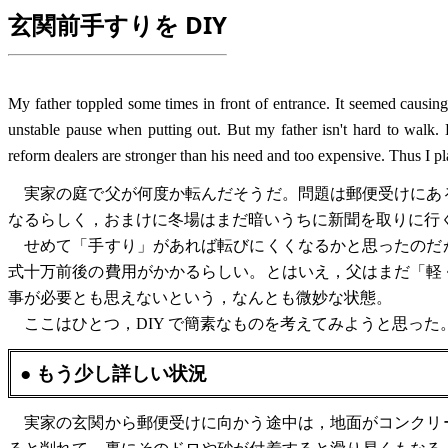
玄関前手すりを DIY
My father toppled some times in front of entrance. It seemed causing 
unstable pause when putting out. But my father isn't hard to walk. 
reform dealers are stronger than his need and too expensive. Thus I p
実家の庭で父が何度か転んだそうだ。問題は郵便受けにあ
なるらしく，おまけに冬場はまだ暗いうちに新聞を取りに行
せめて「手すり」があれば転びにくくなるかと思ったのだ
式十万前後の費用がかかるらしい。とはいえ，父はまだ「軽
事が必要とも思えないという，なんとも微妙な状態。
ここはひとつ，DIY で簡素なものを考えてみようと思った
● もう少し詳しい状況
実家の玄関から郵便受けに向かう途中は，地面がコンクリ