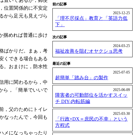
は置いてあるが，郵便
前の記事
，位置関係的に不安定
2023-12-25
るから足元も見えづら
「理不尽採点」教育と「英語力低
下」
か掴めれば普通に歩け
次の記事
2024-03-25
格ばかりだ。まぁ，考
福祉改善を阻むオヤクショ思考
安くできる場合もある
最近の記事
る。おまけに，防水性
2025-07-05
超簡単「踏み台」の製作
信用に関わるから，中
から，「簡単でいいで
2025-06-09
障害者の可動部位を活かすスイッ
チ DIY-内転筋編
前，父のためにトイレ
2025-03-30
とかなったんで，今回も
「行政×DX＝庶民の不幸」という
方程式
ハメになっちゃったり