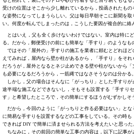
ると削れて，裏にそのドロや砂が付着すると滑り易くもなる
受けの位置はそこから少し離れているから，投函されたもの
な姿勢になってしまうらしい。父は毎日早朝そこに新聞を取
い。何度か転んでしまったのは，こうした要因が複合的に絡
とはいえ，父も全く歩けないわけではない。室内は特にど
る。だから，郵便受けの前にも簡単な「手すり」のようなも
ではその「屋外の」手すりの施工を業者に頼むとどれほど
えてみれば，屋内なら壁か柱があるから，「手すり」をそれ
だろうが，屋外となるとネジ止めできる壁や柱がないから「
も必要になるだろうから，一筋縄ではなさそうなのは分かる
しかし，父の場合はそんなに「がっちり」とした手すりが
途半端な施工などできないし，そもそも設置する「手すり
す」と希望したところで，その簡単にするほうがむずかしそ
だから，今回のように「がっちりと作る必要はない」とな
に簡易な手すりを設置するなどの工事をしている。その時も，
できれば DIY で簡単に済ませられる方法を考えたいと思った
ちなみに，その前回の簡単な工事の内容は，以下に記事が