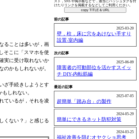
スト，SNS や掲示板などで，適当にハッシュタグを付
けたりリンクを掲載するなどしてご利用ください。
copy TITLE & URL
前の記事
2025-03-20
壁，柱，床に穴をあけない手すり
設置-室内編
なることは多いが，画
もしそこに「スマホを使
次の記事
確実に受け取れないか
2025-06-09
障害者の可動部位を活かすスイッ
なのかもしれないが。
チ DIY-内転筋編
いざ手続きしようとす
最近の記事
かもしれない。
2025-07-05
されているが，それを凌
超簡単「踏み台」の製作
2024-05-29
簡単にできるネット防犯対策
しくない？」と感じる
2024-03-25
福祉改善を阻むオヤクショ思考