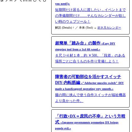
you need!)»
短期間だけ居る人に渡したい，イベントまで
の準備期間だけ……そんなカレンダーが欲し
い時のウェブツール！
解説 (Details) ↑ ／ 本体 (Tool) →
好き月カレンダー
超簡単「踏み台」の製作
«Easy DIY
stepping tool from a 1x4 6ft wood.»
６尺 1×4 材１本，約 ￥500。「段差」のある
場所ごとに合うものを作り常備しよう！
障害者の可動部位を活かすスイッチ
DIY-内転筋編
«"Adductor muscles switch" DIY
made a handicapped operating very smooth.»
腿の間に挟んで使う自作スイッチが福祉機器
より良かった件。
「行政×DX＝庶民の不幸」という方程
式
«Japanese governments promoting DX brings
people evil.»