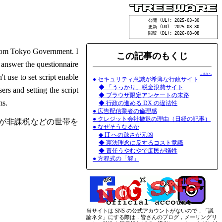
公開 (UL): 2025-03-30
更新 (UD): 2025-03-30
閲覧 (DL): 2026-08-08
rom Tokyo Government. I
この記事のもくじ
e answer the questionnaire
→本文へ
t use to set script enable
● セキュリティ意識が希薄な行政サイト
◆ 「うっかり」税金浪費サイト
rs and setting the script
◆ ブラウザ限定アンケートの末路
ms.
◆ 行政の進める DX の違法性
● 広告配信業者の倫理感
● クレジット会社撤退の理由（日経の記事）
が非課税などの世帯を
● なぜそうなるか
◆ IT への疎さが元凶
◆ 憲法理念に反するコスト意識
◆ 責任うやむやで庶民が犠牲
● 方程式の「解」
当サイトは SNS の公式アカウントがないので，「議
論ネタ」にする際は，皆さんのブログ，メーリングリ