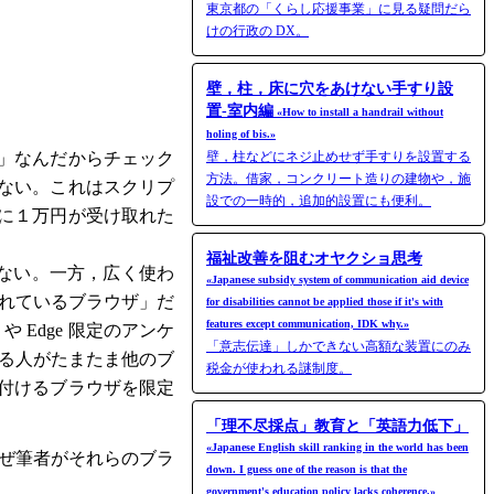
東京都の「くらし応援事業」に見る疑問だら
けの行政の DX。
壁，柱，床に穴をあけない手すり設
置-室内編
«How to install a handrail without
holing of bis.»
」なんだからチェック
壁，柱などにネジ止めせず手すりを設置する
方法。借家，コンクリート造りの建物や，施
ない。これはスクリプ
設での一時的，追加的設置にも便利。
に１万円が受け取れた
福祉改善を阻むオヤクショ思考
くない。一方，広く使わ
«Japanese subsidy system of communication aid device
く使われているブラウザ」だ
for disabilities cannot be applied those if it's with
features except communication, IDK why.»
Edge 限定のアンケ
「意志伝達」しかできない高額な装置にのみ
ば見れる人がたまたま他のブ
税金が使われる謎制度。
付けるブラウザを限定
「理不尽採点」教育と「英語力低下」
«Japanese English skill ranking in the world has been
なぜ筆者がそれらのブラ
down. I guess one of the reason is that the
government's education policy lacks coherence.»