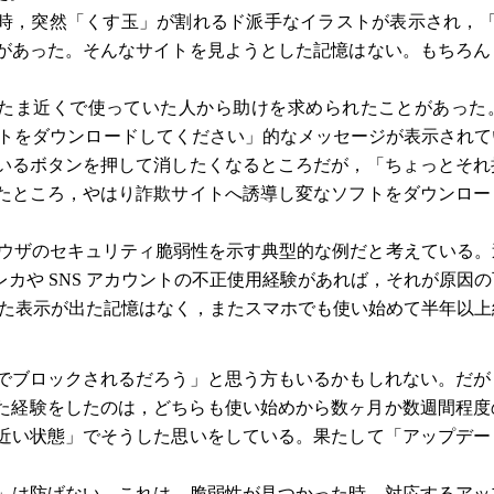
た時，突然「くす玉」が割れるド派手なイラストが表示され，「Googl
があった。そんなサイトを見ようとした記憶はない。もちろん
たまたま近くで使っていた人から助けを求められたことがあった
ソフトをダウンロードしてください」的なメッセージが表示され
いるボタンを押して消したくなるところだが，「ちょっとそれ
たところ，やはり詐欺サイトへ誘導し変なソフトをダウンロー
れらブラウザのセキュリティ脆弱性を示す典型的な例だと考えている
カや SNS アカウントの不正使用経験があれば，それが原因
うした表示が出た記憶はなく，またスマホでも使い始めて半年以
でブロックされるだろう」と思う方もいるかもしれない。だが
されかけた経験をしたのは，どちらも使い始めから数ヶ月か数週間程
近い状態」でそうした思いをしている。果たして「アップデー
」は防げない。これは，脆弱性が見つかった時，対応するアッ