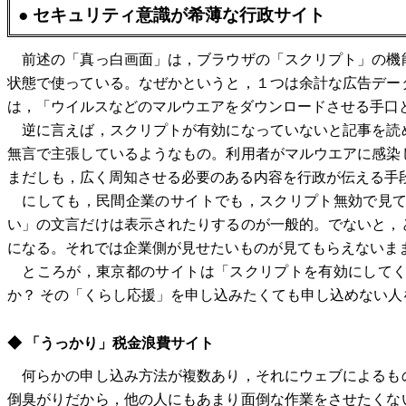
● セキュリティ意識が希薄な行政サイト
前述の「真っ白画面」は，ブラウザの「スクリプト」の機
状態で使っている。なぜかというと，１つは余計な広告デー
は，「ウイルスなどのマルウエアをダウンロードさせる手口
逆に言えば，スクリプトが有効になっていないと記事を読
無言で主張しているようなもの。利用者がマルウエアに感染
まだしも，広く周知させる必要のある内容を行政が伝える手
にしても，民間企業のサイトでも，スクリプト無効で見て
い」の文言だけは表示されたりするのが一般的。でないと，
になる。それでは企業側が見せたいものが見てもらえないま
ところが，東京都のサイトは「スクリプトを有効にしてく
か？ その「くらし応援」を申し込みたくても申し込めない
◆ 「うっかり」税金浪費サイト
何らかの申し込み方法が複数あり，それにウェブによるも
倒臭がりだから，他の人にもあまり面倒な作業をさせたくな