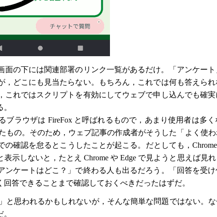
画面の下には関連部署のリンク一覧があるだけ。「アンケート
が，どこにも見当たらない。もちろん，これでは何も答えられ
，これではスクリプトを有効にしてウェブで申し込んでも確実
る。
ウザは FireFox と呼ばれるもので，あまり使用者は多
t Edge といったもの。そのため，ウェブ記事の作成者がそうした「よ
認を怠るとこうしたことが起こる。だとしても，Chrome や 
どと表示しないと，たとえ Chrome や Edge で見ようと思え
アンケートはどこ？」で終わる人も出るだろう。「回答を受け
く回答できることまで確認しておくべきだったはずだ。
話だろう」と思われるかもしれないが，そんな簡単な問題ではない。
だ。