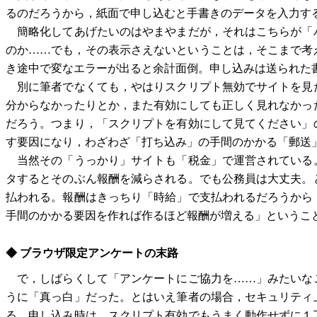
るのだろうから，紙面で申し込むと手書きのデータを入力す
簡略化してあげたいのはやまやまだが，それはこちらが「
のか……でも，その表示さえないということは，そこまで考
き途中で変なエラーが出ると余計面倒。申し込みは送られた
別に筆者でなくても，やはりスクリプト無効でサイトを見
分からなかったりとか，また有効にしても正しく見れなかっ
だろう。つまり，「スクリプトを有効にして見てください」
す要因になり，わざわざ「打ち込み」の手間のかかる「郵送
当然その「うっかり」サイトも「税金」で運営されている
タするとそのぶん報酬を減らされる。でも公務員は大丈夫。
払われる。報酬はきっちり「時給」で支払われるだろうから
手間のかかる要因を作れば作るほど報酬が増える」というこ
◆ ブラウザ限定アンケートの末路
で，しばらくして「アンケートにご協力を……」みたいな
うに「真っ白」だった。とはいえ筆者の場合，セキュリティ
る。申し込み時は，スクリプト有効でもうまく動作せずに１