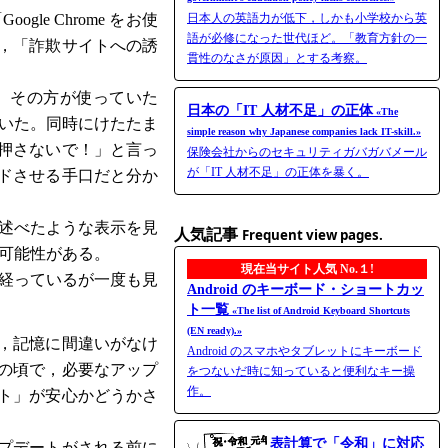
e Chrome をお使
日本人の英語力が低下，しかも小学校から英
語が必修になった世代ほど。「教育方針の一
，「詐欺サイトへの誘
貫性のなさが原因」とする考察。
。その方が使っていた
日本の「IT 人材不足」の正体
«The
ていた。同時にけたたま
simple reason why Japanese companies lack IT-skill.»
押さないで！」と言っ
保険会社からのセキュリティガバガバメール
が「IT 人材不足」の正体を暴く。
ドさせる手口だと分か
。述べたような表示を見
人気記事
Frequent view pages.
の可能性がある。
現在当サイト人気 No.１!
上経っているが一度も見
Android のキーボード・ショートカッ
ト一覧
«The list of Android Keyboard Shortcuts
(EN ready).»
，記憶に間違いがなけ
Android のスマホやタブレットにキーボード
度の頃で，必要なアップ
をつないだ時に知っていると便利なキー操
作。
ト」が安心かどうかさ
表計算で「令和」に対応
プデートがされる前に