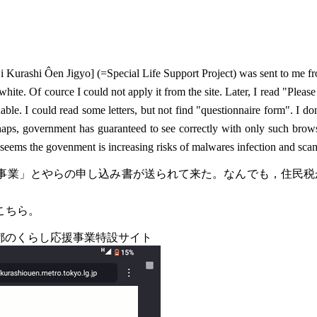
ashi Ôen Jigyo] (=Special Life Support Project) was sent to me f
hite. Of cource I could not apply it from the site. Later, I read "Pleas
able. I could read some letters, but not find "questionnaire form". I don'
ps, government has guaranteed to see correctly with only such browse
t seems the govenment is increasing risks of malwares infection and sca
援事業」とやらの申し込み書が送られて来た。なんでも，住民税
こちら。
京都のくらし応援事業特設サイト