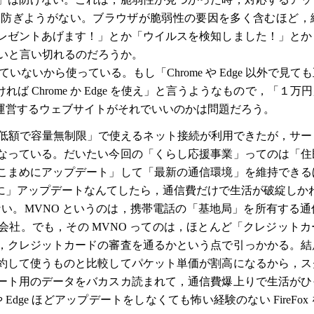
味防ぎようがない。ブラウザが脆弱性の要因を多く含むほど，
レゼントあげます！」とか「ウイルスを検知しました！」とか
性がないと言い切れるのだろうか。
ていないから使っている。もし「Chrome や Edge 以外で見
 Chrome か Edge を使え」と言うようなもので，「１
運営するウェブサイトがそれでいいのかは問題だろう。
「低額で容量無制限」で使えるネット接続が利用できたが，サ
なっている。だいたい今回の「くらし応援事業」ってのは「住
こまめにアップデート」して「最新の通信環境」を維持できる
に」アップデートなんてしたら，通信費だけで生活が破綻しか
い。MVNO というのは，携帯電話の「基地局」を所有する
社。でも，その MVNO ってのは，ほとんど「クレジット
，クレジットカードの審査を通るかという点で引っかかる。結
約して使うものと比較してパケット単価が割高になるから，ス
ート用のデータをバカスカ読まれて，通信費爆上りで生活がひ
Edge ほどアップデートをしなくても怖い経験のない FireFo