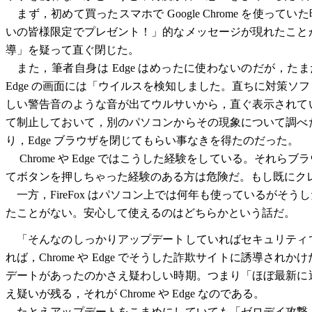
まず，初めて買ったスマホで Google Chrome を使ってい
いの皆様限定でプレゼント！」的なメッセージが現れたこと
導」を疑って直ぐ閉じた。
また，筆者自身は Edge はめったに使わないのだが，
Edge の画面には「ウイルスを検知しました。直ちに対策
しい警告音のような音が出てウルサいから，直ぐ表示されて
て制止しておいて，別のパソコンからその現象について調べ
り，Edge ブラウザを閉じてもらい事なきを得たのだった。
Chrome や Edge ではこうした経験をしている。そ
てボタンを押しちゃった経験のある方は危険だ。もし既にクレ
一方，FireFox はパソコン上では何年も使っているがそ
たことがない。安心して使えるのはどちらかという話だ。
「そんなのしっかりアップデートしていればセキュリティ
れば，Chrome や Edge でそうした詐欺サイトに誘導
デートがあったのかさえ疑わしい時期。つまり「ほぼ最新に
え疑いが残る，それが Chrome や Edge なのである。
たとえアップデートをこまめにしていても「ゼロデイ攻撃