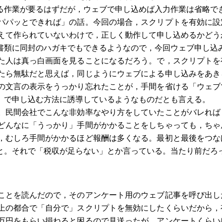
る作業が要るはずだが，ウェブで申し込めば入力作業は省略で
パパッとできれば」の話。今回の場合，スクリプトを有効に設
えて作られていないわけで，正しく動作して申し込めるかどう
書類に同封のハガキでもできるようなので，今回ウェブ申し込
た人は真っ白画面を見ることになるだろう。で，スクリプトを
たら無駄だと思えば，同じようにウェブによる申し込みをあき
の文言の表示をうっかり忘れたことが，手間を省ける「ウェブ
」で申し込む方法に誘導しているようなものだとも言える。
。民間会社でこんな非効率なやり方をしていたことがバレれば
どんなに「うっかり」手間がかかることをしちゃっても，ちゃ
，むしろ手間がかかるほど報酬は多くなる。最初と最後をつな
と。それで「税収が足らない」とか言っている。当たり前だろ
ことを読んだので，そのアンケート用のウェブ記事を呼び出し
上の都合で「自分で」スクリプトを無効にしたくらいだから，
万円をもらい損ねると困るので見送ったが，アンケートくらい