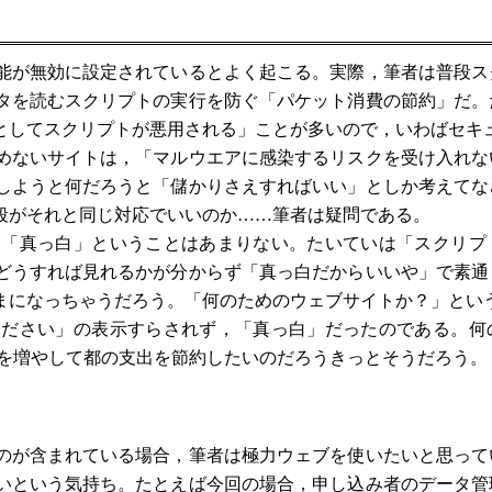
能が無効に設定されているとよく起こる。実際，筆者は普段ス
タを読むスクリプトの実行を防ぐ「パケット消費の節約」だ。
としてスクリプトが悪用される」ことが多いので，いわばセキ
めないサイトは，「マルウエアに感染するリスクを受け入れな
しようと何だろうと「儲かりさえすればいい」としか考えてな
段がそれと同じ対応でいいのか……筆者は疑問である。
「真っ白」ということはあまりない。たいていは「スクリプ
どうすれば見れるかが分からず「真っ白だからいいや」で素通
まになっちゃうだろう。「何のためのウェブサイトか？」とい
ださい」の表示すらされず，「真っ白」だったのである。何
人を増やして都の支出を節約したいのだろうきっとそうだろう。
のが含まれている場合，筆者は極力ウェブを使いたいと思って
いという気持ち。たとえば今回の場合，申し込み者のデータ管