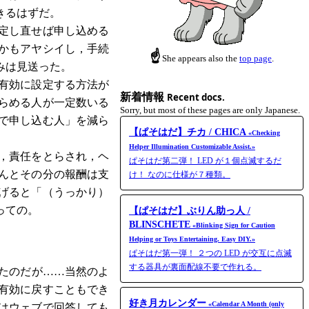
きるはずだ。
定し直せば申し込める
かもアヤシイし，手続
☝
She appears also the
top page
.
みは見送った。
有効に設定する方法が
新着情報
Recent docs.
らめる人が一定数いる
Sorry, but most of these pages are only Japanese.
で申し込む人」を減ら
【ぱそはだ】チカ / CHICA
«Checking
Helper Illumination Customizable Assist.»
，責任をとらされ，ヘ
ぱそはだ第二弾！ LED が１個点滅するだ
んとその分の報酬は支
け！ なのに仕様が７種類。
げると「（うっかり）
っての。
【ぱそはだ】ぶりん助っ人 /
BLINSCHETE
«Blinking Sign for Caution
Helping or Toys Entertaining. Easy DIY.»
ぱそはだ第一弾！ ２つの LED が交互に点滅
する器具が裏面配線不要で作れる。
たのだが……当然のよ
有効に戻すこともでき
好き月カレンダー
«Calendar A Month (only
はウェブで回答しても