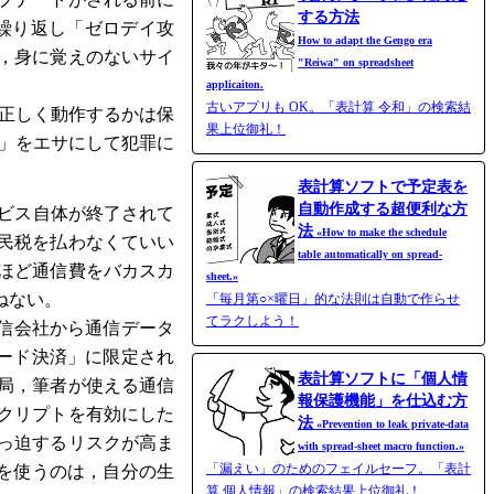
する方法
繰り返し「ゼロデイ攻
How to adapt the Gengo era
，身に覚えのないサイ
"Reiwa" on spreadsheet
applicaiton.
古いアプリも OK。「表計算 令和」の検索結
ても正しく動作するかは保
果上位御礼！
万円」をエサにして犯罪に
表計算ソフトで予定表を
自動作成する超便利な方
ービス自体が終了されて
法
«How to make the schedule
民税を払わなくていい
table automatically on spread-
ほど通信費をバカスカ
sheet.»
ねない。
「毎月第○×曜日」的な法則は自動で作らせ
てラクしよう！
通信会社から通信データ
カード決済」に限定され
表計算ソフトに「個人情
局，筆者が使える通信
報保護機能」を仕込む方
クリプトを有効にした
法
«Prevention to leak private-data
っ迫するリスクが高ま
with spread-​sheet macro function.»
「漏えい」のためのフェイルセーフ。「表計
x を使うのは，自分の生
算 個人情報」の検索結果上位御礼！