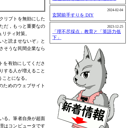
2024-02-04
玄関前手すりを DIY
クリプトを無効にした
ただ，もっと重要なの
2023-12-25
「理不尽採点」教育と「英語力低
ュリティ対策。
下」
いと読ませないぞ」と
さそうな民間企業なら
トを有効にしてくださ
りする人が増えること
うことになる。
のためのウェブサイト
いる。筆者自身が超面
理はコンピュータです