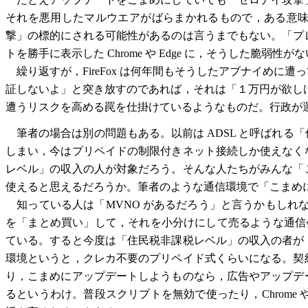
それを悪用したマルウエアがばらまかれるもので，ある意
撃」の標的にされる可能性があるのは言うまでもない。「プ
トを勝手に表示した Chrome や Edge に，そうした脆弱
繰り返すが，FireFox は何年間もそうしたアブナイめに遭っ
証しないよ」と突き放すのであれば，それは「１万円が欲しければ
遭うリスクを高める罠を仕掛けているようなものだ。行政が
筆者の場合は別の問題もある。以前は ADSL と呼ばれる
しまい，今はプリペイドの制限付きネット接続しか使えなく
レベル」の収入の人が対象だろう。そんな人たちがみんな「
使えると思えるだろうか。筆者のような通信環境で「こまめ
知っている人は「MVNO があるだろう」と言うかもしれな
を「まとめ買い」して，それを小分けにして売るような通信会
ている。すると今度は「住民税非課税レベル」の収入の者が
環境というと，クレカ不要のプリペイド式くらいになる。契
り，こまめにアップデートしようものなら，広告やアップデ
るというわけ。普段スクリプトを無効で使ったり，Chrome や 