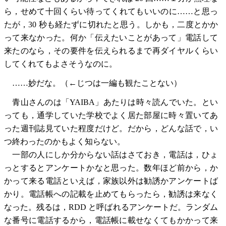
ら，せめて十回くらい待ってくれてもいいのに……と思っ
たが，30 秒も経たずに切れたと思う。しかも，二度とかか
って来なかった。何か「伝えたいことがあって」電話して
来たのなら，その要件を伝えられるまで再ダイヤルくらい
してくれてもよさそうなのに。
……妙だな。（←じつは一編も観たことない）
青山さんのは「YAIBA」あたりは時々読んでいた。とい
っても，通学していた学校でよく居た部屋に時々置いてあ
った週刊誌見ていた程度だけど。だから，どんな話で，い
つ終わったのかもよく知らない。
一部の人にしか分からない話はさておき，電話は，ひょ
っとするとアンケートかなと思った。数年ほど前から，か
かって来る電話といえば，家族以外は勧誘かアンケートば
かり。電話帳への記載を止めてもらったら，勧誘は来なく
なった。残るは，RDD と呼ばれるアンケートだ。ランダム
な番号に電話するから，電話帳に載せなくてもかかって来