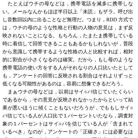
たとえばウチの母などは，携帯電話を滅多に携帯しな
い。メールなんかもほぼ半日以上「未読」もザラ。呼び出
し音数回以内に出ることなど無理だ。つまり，RDD 方式で
は，ウチの母のような性格と行動の人物の意見は，まず反
映されないことになる。もちろん，たまたま携帯している
時に着信して回答できることもあるかもしれないが，普段
から意識して携帯するような性格の人と比較すれば，相対
的に割合が小さくなるのは確実。だから，もし母のような
携帯電話の使い方をする人がそれなりの人口比いたとして
も，アンケートの回答に反映される割合はそれよりずっと
低くなる可能性があるのは，容易に想像できるだろう。
まぁウチの母などは，以前はサイ○バ信じていたくらい
であるから，その意見が反映されなかったからといって結
果が悪いほうに傾くこともないだろうが，でももしサイ○
バ信じている人が人口比で１パーセントいたなら，調査対
象の１パーセントはサイ○バを信じている人が「含まれて
いるべき」なのが，アンケートの「正確さ」には必要なは