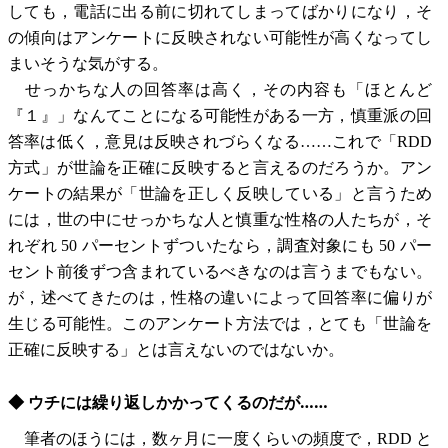
しても，電話に出る前に切れてしまってばかりになり，そ
の傾向はアンケートに反映されない可能性が高くなってし
まいそうな気がする。
せっかちな人の回答率は高く，その内容も「ほとんど
『１』」なんてことになる可能性がある一方，慎重派の回
答率は低く，意見は反映されづらくなる……これで「RDD
方式」が世論を正確に反映すると言えるのだろうか。アン
ケートの結果が「世論を正しく反映している」と言うため
には，世の中にせっかちな人と慎重な性格の人たちが，そ
れぞれ 50 パーセントずついたなら，調査対象にも 50 パー
セント前後ずつ含まれているべきなのは言うまでもない。
が，述べてきたのは，性格の違いによって回答率に偏りが
生じる可能性。このアンケート方法では，とても「世論を
正確に反映する」とは言えないのではないか。
◆ ウチには繰り返しかかってくるのだが……
筆者のほうには，数ヶ月に一度くらいの頻度で，RDD と