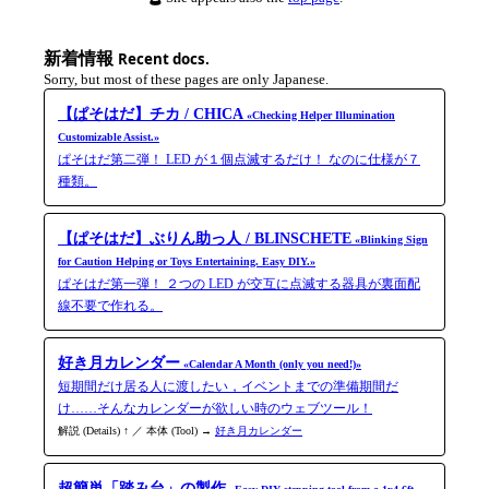
新着情報
Recent docs.
Sorry, but most of these pages are only Japanese.
【ぱそはだ】チカ / CHICA
«Checking Helper Illumination
Customizable Assist.»
ぱそはだ第二弾！ LED が１個点滅するだけ！ なのに仕様が７
種類。
【ぱそはだ】ぶりん助っ人 / BLINSCHETE
«Blinking Sign
for Caution Helping or Toys Entertaining. Easy DIY.»
ぱそはだ第一弾！ ２つの LED が交互に点滅する器具が裏面配
線不要で作れる。
好き月カレンダー
«Calendar A Month (only you need!)»
短期間だけ居る人に渡したい，イベントまでの準備期間だ
け……そんなカレンダーが欲しい時のウェブツール！
解説 (Details) ↑ ／ 本体 (Tool) →
好き月カレンダー
超簡単「踏み台」の製作