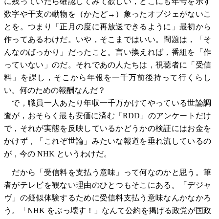
に残っていたら確認してみて欲しい，どこにも年号を示す
数字や干支の動物を（かたど→）象ったオブジェがないこ
とを。つまり「正月の度に再放送できるように」最初から
作ってあるわけだ。いや，そこまではいい。問題は，「そ
んなのばっかり」だったこと。言い換えれば，番組を「作
っていない」のだ。それであの人たちは，視聴者に「受信
料」を課し，そこから年報を一千万前後持って行くらし
い。何のための報酬なんだ？
で，職員一人あたり年収一千万かけてやっている世論調
査が，おそらく最も安価に済む「RDD」のアンケートだけ
で，それが実態を反映しているかどうかの検証にはお金を
かけず，「これぞ世論」みたいな報道を垂れ流しているの
が，今の NHK というわけだ。
だから「受信料を支払う意味」って何なのかと思う。筆
者がテレビを観ない理由のひとつもそこにある。「デジャ
ヴ」の疑似体験するために受信料支払う意味なんかなかろ
う。「NHK をぶっ壊す！」なんて公約を掲げる政党が国政