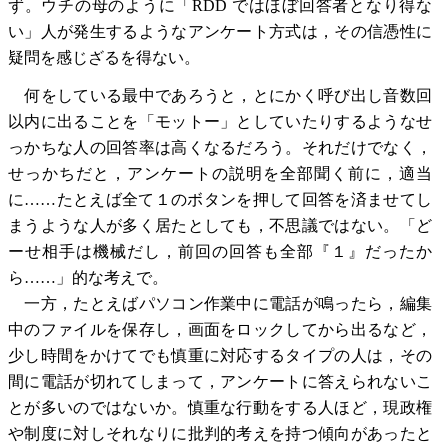
ず。ウチの母のように「RDD ではほぼ回答者となり得な
い」人が発生するようなアンケート方式は，その信憑性に
疑問を感じざるを得ない。
何をしている最中であろうと，とにかく呼び出し音数回
以内に出ることを「モットー」としていたりするようなせ
っかちな人の回答率は高くなるだろう。それだけでなく，
せっかちだと，アンケートの説明を全部聞く前に，適当
に……たとえば全て１のボタンを押して回答を済ませてし
まうような人が多く居たとしても，不思議ではない。「ど
ーせ相手は機械だし，前回の回答も全部『１』だったか
ら……」的な考えで。
一方，たとえばパソコン作業中に電話が鳴ったら，編集
中のファイルを保存し，画面をロックしてから出るなど，
少し時間をかけてでも慎重に対応するタイプの人は，その
間に電話が切れてしまって，アンケートに答えられないこ
とが多いのではないか。慎重な行動をする人ほど，現政権
や制度に対しそれなりに批判的考えを持つ傾向があったと