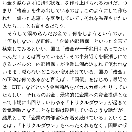
お金を減らさずに済む状況」を作り上げられるわけだ。つ
まり「格差」を生み出しているのは，このようにして作ら
れた「偏った恩恵」を享受していて，それを温存させたい
人たち……とも言えるだろう。
そうして溜め込んだお金で，何をしようというのか。
「何もしない」が正解。「企業 内部留保」といった文言で
検索してみるといい。国は「借金が一千兆円もあってたい
へんだ！」とは言っているが，その半分近くを帳消しにで
きるレベルの「内部留保」が企業に溜め込まれて使われな
いまま，減らないどころか増え続けている。国の「借金」
の正体は何であるかと言えば，「国債」をはじめ，最近で
は「ETF」などという金融商品をバカスカ買ったりしてい
たらしい。それらのお金，最終的に企業への資金提供とな
って市場に出回り，いわゆる「トリクルダウン」が起きて
景気刺激となることを日銀は期待しているような話だが，
結果として「企業の内部留保が増え続けている」というこ
とは，「トリクルダウン」もへったくれもなく，国民の収