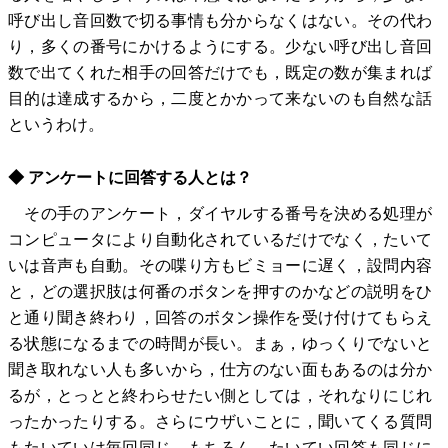
呼び出し音回数で切る事情も分からなくはない。その代わ
り，多くの番号にかけるようにする。少ない呼び出し音回
数で出てくれた相手の回答だけでも，既定の数が集まれば
目的は達成するから，二度とかかって来ないのも自然な話
というわけ。
◆ アンケートに回答する人とは？
その手のアンケート，ダイヤルする番号を決める処理が
コンピュータにより自動化されているだけでなく，たいて
いは音声も自動。その喋り方もビミョーに遅く，設問内容
と，どの選択肢は何番のボタンを押すのかなどの説明をひ
と通り聞き終わり，回答のボタン操作を受け付けてもらえ
る状態になるまでの時間が長い。まぁ，ゆっくりでないと
聞き取れない人も多いから，仕方のない面もあるのは分か
るが，とっとと終わらせたい側としては，それなりにじれ
ったかったりする。さらにウザいことに，聞いてくる質問
もたいていは毎回同じ。もちろん，たいてい回答も同じに