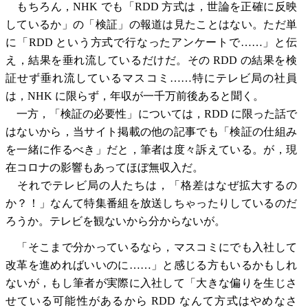
もちろん，NHK でも「RDD 方式は，世論を正確に反映
しているか」の「検証」の報道は見たことはない。ただ単
に「RDD という方式で行なったアンケートで……」と伝
え，結果を垂れ流しているだけだ。その RDD の結果を検
証せず垂れ流しているマスコミ……特にテレビ局の社員
は，NHK に限らず，年収が一千万前後あると聞く。
一方，「検証の必要性」については，RDD に限った話で
はないから，当サイト掲載の他の記事でも「検証の仕組み
を一緒に作るべき」だと，筆者は度々訴えている。が，現
在コロナの影響もあってほぼ無収入だ。
それでテレビ局の人たちは，「格差はなぜ拡大するの
か？！」なんて特集番組を放送しちゃったりしているのだ
ろうか。テレビを観ないから分からないが。
「そこまで分かっているなら，マスコミにでも入社して
改革を進めればいいのに……」と感じる方もいるかもしれ
ないが，もし筆者が実際に入社して「大きな偏りを生じさ
せている可能性があるから RDD なんて方式はやめなさ