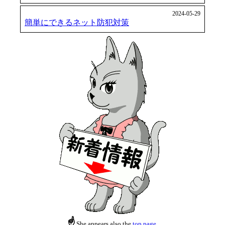
2024-05-29
簡単にできるネット防犯対策
☝
She appears also the
top page
.