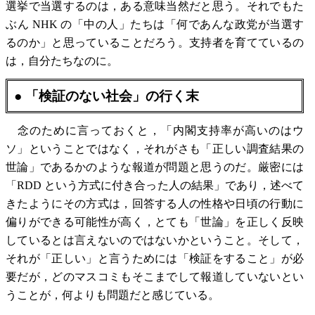
選挙で当選するのは，ある意味当然だと思う。それでもた
ぶん NHK の「中の人」たちは「何であんな政党が当選す
るのか」と思っていることだろう。支持者を育てているの
は，自分たちなのに。
● 「検証のない社会」の行く末
念のために言っておくと，「内閣支持率が高いのはウ
ソ」ということではなく，それがさも「正しい調査結果の
世論」であるかのような報道が問題と思うのだ。厳密には
「RDD という方式に付き合った人の結果」であり，述べて
きたようにその方式は，回答する人の性格や日頃の行動に
偏りができる可能性が高く，とても「世論」を正しく反映
しているとは言えないのではないかということ。そして，
それが「正しい」と言うためには「検証をすること」が必
要だが，どのマスコミもそこまでして報道していないとい
うことが，何よりも問題だと感じている。