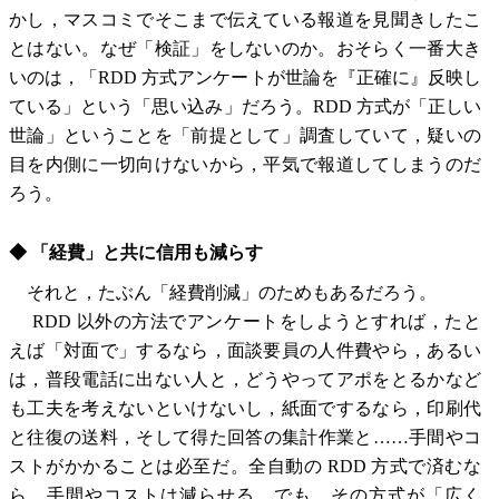
かし，マスコミでそこまで伝えている報道を見聞きしたこ
とはない。なぜ「検証」をしないのか。おそらく一番大き
いのは，「RDD 方式アンケートが世論を『正確に』反映し
ている」という「思い込み」だろう。RDD 方式が「正しい
世論」ということを「前提として」調査していて，疑いの
目を内側に一切向けないから，平気で報道してしまうのだ
ろう。
◆ 「経費」と共に信用も減らす
それと，たぶん「経費削減」のためもあるだろう。
RDD 以外の方法でアンケートをしようとすれば，たと
えば「対面で」するなら，面談要員の人件費やら，あるい
は，普段電話に出ない人と，どうやってアポをとるかなど
も工夫を考えないといけないし，紙面でするなら，印刷代
と往復の送料，そして得た回答の集計作業と……手間やコ
ストがかかることは必至だ。全自動の RDD 方式で済むな
ら，手間やコストは減らせる。でも，その方式が「広く