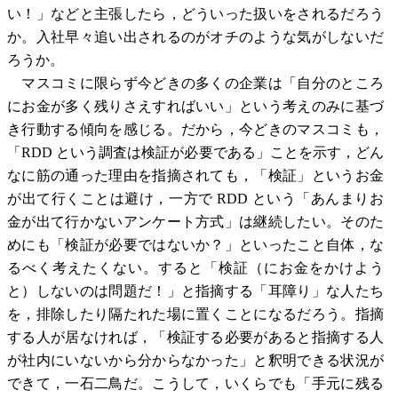
い！」などと主張したら，どういった扱いをされるだろう
か。入社早々追い出されるのがオチのような気がしないだ
ろうか。
マスコミに限らず今どきの多くの企業は「自分のところ
にお金が多く残りさえすればいい」という考えのみに基づ
き行動する傾向を感じる。だから，今どきのマスコミも，
「RDD という調査は検証が必要である」ことを示す，どん
なに筋の通った理由を指摘されても，「検証」というお金
が出て行くことは避け，一方で RDD という「あんまりお
金が出て行かないアンケート方式」は継続したい。そのた
めにも「検証が必要ではないか？」といったこと自体，な
るべく考えたくない。すると「検証（にお金をかけよう
と）しないのは問題だ！」と指摘する「耳障り」な人たち
を，排除したり隔たれた場に置くことになるだろう。指摘
する人が居なければ，「検証する必要があると指摘する人
が社内にいないから分からなかった」と釈明できる状況が
できて，一石二鳥だ。こうして，いくらでも「手元に残る