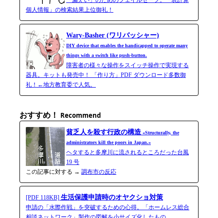
「漏えい」のためのフェイルセーフ。「表計算
個人情報」の検索結果上位御礼！
Wary-Basher (ワリバッシャー)
DIY device that enables the handicapped to operate many
things with a switch like push-button.
障害者の様々な操作をスイッチ操作で実現する
器具。キットも発売中！ 「作り方」PDF ダウンロード多数御
礼！←地方教育委で人気。
おすすめ！
Recommend
貧乏人を殺す行政の構造
«Structurally, the
administrators kill the poors in Japan.»
ヘタすると多摩川に流されるところだった台風
19 号
この記事に対する →
調布市の反応
生活保護申請時のオヤクショ対策
[PDF 118KB]
申請の「水際作戦」を突破するための心得。「ホームレス総合
相談ネットワーク」製作の図解を小サイズ化したもの。