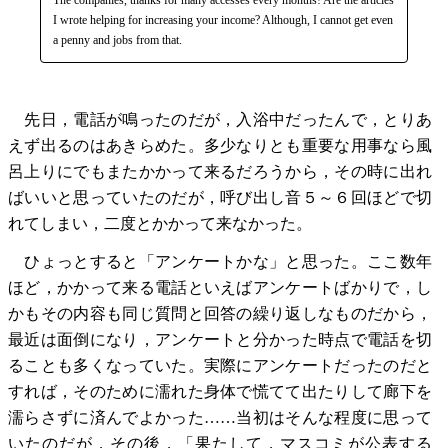
I wrote helping for increasing your income? Although, I cannot get even
a penny and jobs from that.
先日，電話が鳴ったのだが，入浴中だったんで，とりあ
えず出るのはあきらめた。多少なりとも重要な用事なら風
呂上りにでもまたかかって来るだろうから，その時に出れ
ばいいと思っていたのだが，呼び出し音５～６回ほどで切
れてしまい，二度とかかって来なかった。
ひょっとすると「アンケートかな」と思った。ここ数年
ほど，かかって来る電話といえばアンケートばかりで，し
かもその内容も同じ質問と回答の繰り返しなものだから，
最近は面倒になり，アンケートと分かった時点で電話を切
ることも多くなっていた。実際にアンケートだったのだと
すれば，そのために濡れた身体で慌てて出たりして廊下を
濡らさずに済んでよかった……当初はそんな程度に思って
いたのだが，その後，「果たして，マスコミが公表する