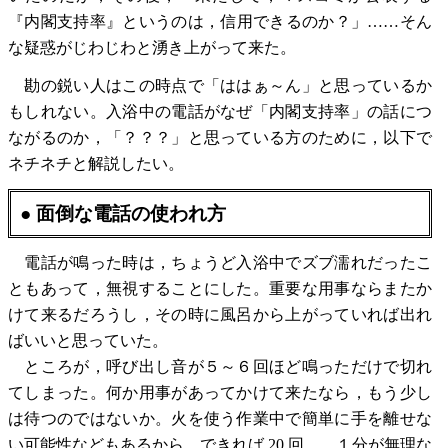
『内閣支持率』というのは，信用できるのか？」……そん
な疑惑がじわじわと湧き上がって来た。
勘の鋭い人はこの時点で「ははぁ～ん」と思っているか
もしれない。入浴中の電話がなぜ「内閣支持率」の話につ
ながるのか，「？？？」と思っている方のために，以下で
ネチネチと解説したい。
● 面倒な電話の使われ方
電話が鳴った時は，ちょうど入浴中でズブ濡れだったこ
ともあって，無視することにした。重要な用事ならまたか
けて来るだろうし，その時に風呂から上がっていれば出れ
ばいいと思っていた。
ところが，呼び出し音が５～６回ほど鳴っただけで切れ
てしまった。何か用事があってかけて来たなら，もう少し
は待つのではないか。火を使う作業中で簡単に手を離せな
い可能性などもあるから，できれば 20 回……１分が無理な