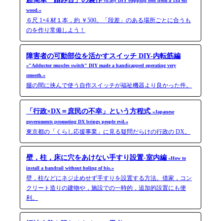
«Easy DIY stepping tool from a 1x4 6ft
wood.»
６尺 1×4 材１本，約 ￥500。「段差」のある場所ごとに合うも
のを作り常備しよう！
障害者の可動部位を活かすスイッチ DIY-内転筋編
«"Adductor muscles switch" DIY made a handicapped operating very
smooth.»
腿の間に挟んで使う自作スイッチが福祉機器より良かった件。
「行政×DX＝庶民の不幸」という方程式
«Japanese
governments promoting DX brings people evil.»
東京都の「くらし応援事業」に見る疑問だらけの行政の DX。
壁，柱，床に穴をあけない手すり設置-室内編
«How to
install a handrail without holing of bis.»
壁，柱などにネジ止めせず手すりを設置する方法。借家，コン
クリート造りの建物や，施設での一時的，追加的設置にも便
利。