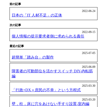
前の記事
2022-06-24
日本の「IT 人材不足」の正体
次の記事
2022-09-15
個人情報の提示要求者側に求められる責任
最近の記事
2025-07-05
超簡単「踏み台」の製作
2025-06-09
障害者の可動部位を活かすスイッチ DIY-内転筋
編
2025-03-30
「行政×DX＝庶民の不幸」という方程式
2025-03-20
壁，柱，床に穴をあけない手すり設置-室内編