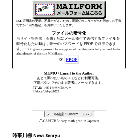
SSL 証明書の更新に不具合が多いため，期限切れエラーが出た際は，お手数
ですが「例外指定」をお願いいたします。
ファイルの暗号化
当サイト管理者（石川）宛にメール添付で送信するファイルを
暗号化したい時は，唯一のパスワードを PPOP で取得できま
す。
PPOP gives a password for encryption of the file(s) attached your mail to the
admini­strator of this site M.Ishikawa.
☞
PPOP
MEMO / Email to the Author
あとで調べたい点のメモなどに利用可能。
下部ボタンでそのまま著者にメールできます。
⚠
CAPTCHA: easy math prob in Japanese
時事川柳
News Senryu