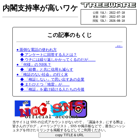
内閣支持率が高いワケ
公開 (UL): 2022-07-18
更新 (UD): 2022-07-18
閲覧 (DL): 2026-08-10
この記事のもくじ
→本文へ
● 面倒な電話の使われ方
◆ アンケートに回答する人とは？
◆ ウチには繰り返しかかってくるのだが……
● 「何様」の NHK？
◆ 「経費」と共に信用も減らす
● 「検証のない社会」の行く末
◆ 「検証しない」で思い出すあの企業
◆ またひとつ「地雷」が……
◆ 「検証」を避け続ける人たちの今後
当サイトは SNS の公式アカウントがないので，「議論ネタ」にする際は，
皆さんのブログ，メーリングリスト，SNS や掲示板などで，適当にハッシ
ュタグを付けたりリンクを掲載するなどしてご利用ください。
copy TITLE & URL