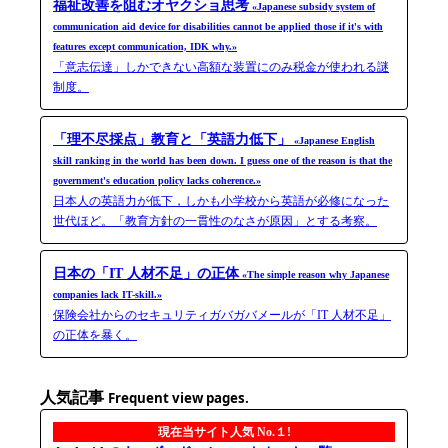
福祉改善を阻むオヤクショ思考
«Japanese subsidy system of
communication aid device for disabilities cannot be applied those if it's with
features except communication, IDK why.»
「意志伝達」しかできない高額な装置にのみ税金が使われる謎
制度。
「理不尽採点」教育と「英語力低下」
«Japanese English
skill ranking in the world has been down. I guess one of the reason is that the
government's education policy lacks coherence.»
日本人の英語力が低下，しかも小学校から英語が必修になった
世代ほど。「教育方針の一貫性のなさが原因」とする考察。
日本の「IT 人材不足」の正体
«The simple reason why Japanese
companies lack IT-skill.»
保険会社からのセキュリティガバガバメールが「IT 人材不足」
の正体を暴く。
人気記事
Frequent view pages.
現在当サイト人気 No.１!