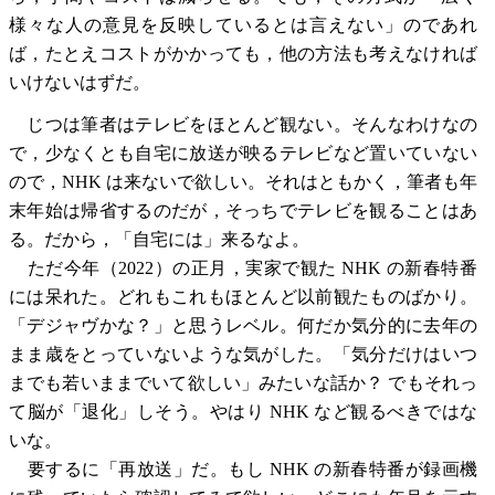
様々な人の意見を反映しているとは言えない」のであれ
ば，たとえコストがかかっても，他の方法も考えなければ
いけないはずだ。
じつは筆者はテレビをほとんど観ない。そんなわけなの
で，少なくとも自宅に放送が映るテレビなど置いていない
ので，NHK は来ないで欲しい。それはともかく，筆者も年
末年始は帰省するのだが，そっちでテレビを観ることはあ
る。だから，「自宅には」来るなよ。
ただ今年（2022）の正月，実家で観た NHK の新春特番
には呆れた。どれもこれもほとんど以前観たものばかり。
「デジャヴかな？」と思うレベル。何だか気分的に去年の
まま歳をとっていないような気がした。「気分だけはいつ
までも若いままでいて欲しい」みたいな話か？ でもそれっ
て脳が「退化」しそう。やはり NHK など観るべきではな
いな。
要するに「再放送」だ。もし NHK の新春特番が録画機