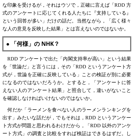
な印象を受けるが，それはウソで，正確に言えば「RDD 方
式のアンケートに応じてくれる人たちに『支持している』
という回答が多い」だけの話だ。当然ながら，「広く様々
な人の意見を反映した結果」とは言えないのではないか。
● 「何様」の NHK？
RDD アンケートで出た「内閣支持率が高い」という結果
を「世論だ」と言うには，その「RDD というアンケート方
式が，世論を正確に反映している」ことの検証が別に必要
になるのではないだろうか。とすると，「アンケートに答
えない人のアンケート結果」と照合して，違いがないこと
を確認しなければいけないのではないか。
何だか「ラーメンを食べない人のラーメンランキングを
出す」みたいな話だが，でもそれは，RDD というアンケー
ト方式が問題と思われるわけだから，「RDD 以外のアンケ
ート方式」の調査と比較をすれば検証はできるはずだ。し