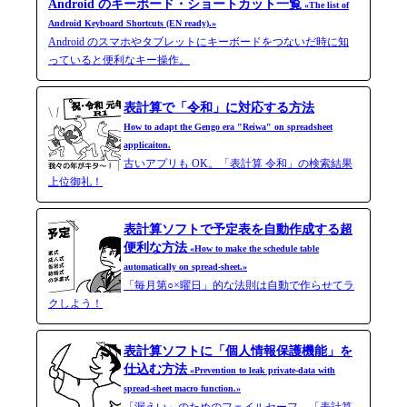
Android のキーボード・ショートカット一覧
«The list of
Android Keyboard Shortcuts (EN ready).»
Android のスマホやタブレットにキーボードをつないだ時に知
っていると便利なキー操作。
表計算で「令和」に対応する方法
How to adapt the Gengo era "Reiwa" on spreadsheet
applicaiton.
古いアプリも OK。「表計算 令和」の検索結果
上位御礼！
表計算ソフトで予定表を自動作成する超
便利な方法
«How to make the schedule table
automatically on spread-sheet.»
「毎月第○×曜日」的な法則は自動で作らせてラ
クしよう！
表計算ソフトに「個人情報保護機能」を
仕込む方法
«Prevention to leak private-data with
spread-​sheet macro function.»