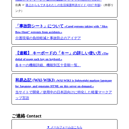
出典 ☞
路上からもできるわたしの生活保護申請ガイド (2017 年版)
（外部リ
ンク）
「事故防シート」について
«Cared persons taking with "Jiko-​
Bow-​Sheet" prevents from accidents.»
介護現場の負担軽減と事故防止のアイデア
【連載】 キーボードの「キー」の詳しい使い方
«The
detial of usage each key on keybord.»
各キーの機能詳細。機能別五十音順一覧。
和易ゐ記 (WAI-WIKI)
«WAI-WIKI is light­weight markup language
for Japanese, and generates HTML on this server on-​demand.»
当サイトで開発／使用中の日本語向けに特化した軽量マークア
ップ言語
ご連絡
Contact
▼ メールフォームはこちら