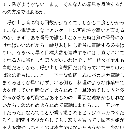
て，防ぎようがない。まぁ，そんな人の意見も反映するた
めの方法ではあるが。
呼び出し音の待ち回数が少なくて，しかも二度とかかっ
てこない電話は，なぜアンケートの可能性が高いと言える
のか。まず，ある番号で誰も出なかった時は別の番号にか
ければいいのだから，繰り返し同じ番号に電話する必要は
ない。なるべく早く目標人数を達成するには，直ぐに出て
くれる人に当たったほうがいいわけで，どーせダイヤルも
自動だろうから，呼び出し音数回だけ待って出て来なけれ
ば次の番号に……と，「下手な鉄砲」式にバカスカ電話し
まくるほうが早いはず。出る側も，料理のような作業中で
火を使っていた時など，火を止めて一旦冷めてしまうと多
少味が落ちる可能性はあるものの，重要な連絡かもしれな
いから，念のため火を止めて電話に出たら……「アンケー
トだった」なんてことが繰り返されると，少々ムカつくだ
ろう。調査する側からしても，怒りを買って，回答を嫌が
る人を増やしちゃうのは本意ではないだろうから，少ない