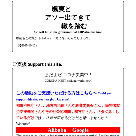
颯爽と
アソー出てきて
轍を踏む
Aso will finish the government of LDP also this time.
以前もこの方が（げや→）下野に導いたんでしょって。
（⌚2025-10-12）
ご支援
Support this site.
まだまだ コロナ失業中!!
CORONA-NEET, seeking works now!
この活動をご支援いただける方はこちらへ
Could you
support this site, see here (but Japanese).
都道府県庁さん， 地方自治体さんや教育委員会さん， 障害者就
労支援機関さんやその他公的機関，省官庁さん， 「タダ見」し
ているだけ
では， 格差が広がるだけだと思いませんか？
Welcome!
Alibaba Google
The companies, thanks for many accesses every months! Are the articles