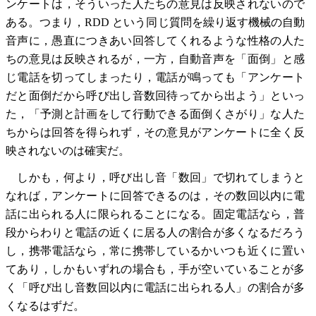
ンケートは，そういった人たちの意見は反映されないので
ある。つまり，RDD という同じ質問を繰り返す機械の自動
音声に，愚直につきあい回答してくれるような性格の人た
ちの意見は反映されるが，一方，自動音声を「面倒」と感
じ電話を切ってしまったり，電話が鳴っても「アンケート
だと面倒だから呼び出し音数回待ってから出よう」といっ
た，「予測と計画をして行動できる面倒くさがり」な人た
ちからは回答を得られず，その意見がアンケートに全く反
映されないのは確実だ。
しかも，何より，呼び出し音「数回」で切れてしまうと
なれば，アンケートに回答できるのは，その数回以内に電
話に出られる人に限られることになる。固定電話なら，普
段からわりと電話の近くに居る人の割合が多くなるだろう
し，携帯電話なら，常に携帯しているかいつも近くに置い
てあり，しかもいずれの場合も，手が空いていることが多
く「呼び出し音数回以内に電話に出られる人」の割合が多
くなるはずだ。