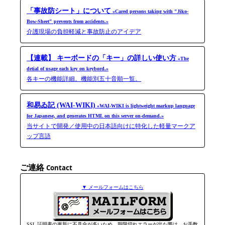
「事故防シート」について
«Cared persons taking with "Jiko-​
Bow-​Sheet" prevents from accidents.»
介護現場の負担軽減と事故防止のアイデア
【連載】 キーボードの「キー」の詳しい使い方
«The
detial of usage each key on keybord.»
各キーの機能詳細。機能別五十音順一覧。
和易ゐ記 (WAI-WIKI)
«WAI-WIKI is light­weight markup language
for Japanese, and generates HTML on this server on-​demand.»
当サイトで開発／使用中の日本語向けに特化した軽量マークア
ップ言語
ご連絡
Contact
▼ メールフォームはこちら
SSL 証明書の更新に不具合が多いため，期限切れエラーが出た際は，お手数