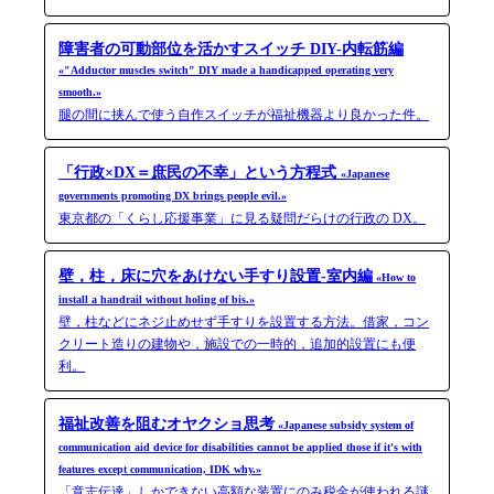
障害者の可動部位を活かすスイッチ DIY-内転筋編
«"Adductor muscles switch" DIY made a handicapped operating very
smooth.»
腿の間に挟んで使う自作スイッチが福祉機器より良かった件。
「行政×DX＝庶民の不幸」という方程式
«Japanese
governments promoting DX brings people evil.»
東京都の「くらし応援事業」に見る疑問だらけの行政の DX。
壁，柱，床に穴をあけない手すり設置-室内編
«How to
install a handrail without holing of bis.»
壁，柱などにネジ止めせず手すりを設置する方法。借家，コン
クリート造りの建物や，施設での一時的，追加的設置にも便
利。
福祉改善を阻むオヤクショ思考
«Japanese subsidy system of
communication aid device for disabilities cannot be applied those if it's with
features except communication, IDK why.»
「意志伝達」しかできない高額な装置にのみ税金が使われる謎