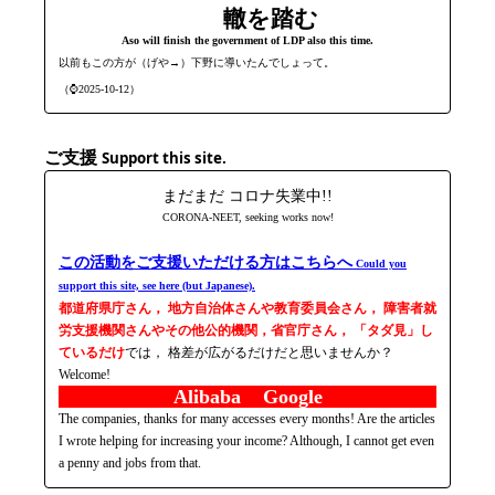
轍を踏む
Aso will finish the government of LDP also this time.
以前もこの方が（げや→）下野に導いたんでしょって。
（⌚2025-10-12）
ご支援
Support this site.
まだまだ コロナ失業中!!
CORONA-NEET, seeking works now!
この活動をご支援いただける方はこちらへ
Could you
support this site, see here (but Japanese).
都道府県庁さん， 地方自治体さんや教育委員会さん， 障害者就
労支援機関さんやその他公的機関，省官庁さん， 「タダ見」し
ているだけ
では， 格差が広がるだけだと思いませんか？
Welcome!
Alibaba Google
The companies, thanks for many accesses every months! Are the articles
I wrote helping for increasing your income? Although, I cannot get even
a penny and jobs from that.