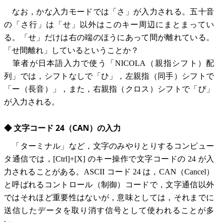
なお，かな入力モードでは「さ」が入力される。五十音
の「さ行」は「せ」以外はこのキー周辺にまとまってい
る。「せ」だけは右の端のほうにあって間が離れている。
「せ間離れ」しているということか？
筆者が日本語入力で使う「NICOLA（親指シフト）配
列」では，シフトなしで「ひ」，左親指（同手）シフトで
「ー（長音）」，また，右親指（クロス）シフトで「び」
が入力される。
◆ 文字コード 24（CAN）の入力
「ターミナル」など，文字のみやりとりするコンピュー
タ通信では，[Ctrl]+[X] のキー操作で文字コードの 24 が入
力されることがある。ASCII コード 24 は，CAN（Cancel）
と呼ばれるコントロール（制御）コードで，文字通信以外
ではそれほど重要性はないが，意味としては，それまでに
送信したデータを取り消す信号として使われることが多