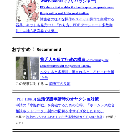
Wary-Basher (ワリバッシャー)
DIY device that enables the handicapped to operate many
things with a switch like push-button.
障害者の様々な操作をスイッチ操作で実現する
器具。キットも発売中！ 「作り方」PDF ダウンロード多数御
礼！←地方教育委で人気。
おすすめ！
Recommend
貧乏人を殺す行政の構造
«Structurally, the
administrators kill the poors in Japan.»
ヘタすると多摩川に流されるところだった台風
19 号
この記事に対する →
調布市の反応
生活保護申請時のオヤクショ対策
[PDF 118KB]
申請の「水際作戦」を突破するための心得。「ホームレス総合
相談ネットワーク」製作の図解を小サイズ化したもの。
出典 ☞
路上からもできるわたしの生活保護申請ガイド (2017 年版)
（外部リ
ンク）