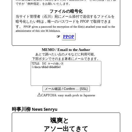
ですが「例外指定」をお願いいたします。
ファイルの暗号化
当サイト管理者（石川）宛にメール添付で送信するファイルを
暗号化したい時は，唯一のパスワードを PPOP で取得できま
す。
PPOP gives a password for encryption of the file(s) attached your mail to the
admini­strator of this site M.Ishikawa.
☞
PPOP
MEMO / Email to the Author
あとで調べたい点のメモなどに利用可能。
下部ボタンでそのまま著者にメールできます。
⚠
CAPTCHA: easy math prob in Japanese
時事川柳
News Senryu
颯爽と
アソー出てきて