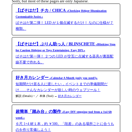
Sorry, but most of these pages are only Japanese.
【ぱそはだ】チカ / CHICA
«Checking Helper Illumination
Customizable Assist.»
ぱそはだ第二弾！ LED が１個点滅するだけ！ なのに仕様が７
種類。
【ぱそはだ】ぶりん助っ人 / BLINSCHETE
«Blinking Sign
for Caution Helping or Toys Entertaining. Easy DIY.»
ぱそはだ第一弾！ ２つの LED が交互に点滅する器具が裏面配
線不要で作れる。
好き月カレンダー
«Calendar A Month (only you need!)»
短期間だけ居る人に渡したい，イベントまでの準備期間だ
け……そんなカレンダーが欲しい時のウェブツール！
解説 (Details) ↑ ／ 本体 (Tool) →
好き月カレンダー
超簡単「踏み台」の製作
«Easy DIY stepping tool from a 1x4 6ft
wood.»
６尺 1×4 材１本，約 ￥500。「段差」のある場所ごとに合うも
のを作り常備しよう！