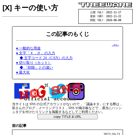
[X] キーの使い方
公開 (UL): 2022-11-17
更新 (UD): 2022-11-22
閲覧 (DL): 2026-08-08
この記事のもくじ
→本文へ
● 一般的な用途
● 文字「Ｘ，さ」の入力
◆ 文字コード 24（CAN）の入力
● 切り取り（カット）
◆ 「削除」との違い
● 最大化
当サイトは SNS の公式アカウントがないので，「議論ネタ」にする際は，
皆さんのブログ，メーリングリスト，SNS や掲示板などで，適当にハッシ
ュタグを付けたりリンクを掲載するなどしてご利用ください。
copy TITLE & URL
前の記事
2022-10-21