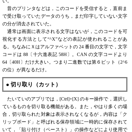
い。
昔のプリンタなどは，このコードを受信すると，直前ま
で受け取っていたデータのうち，まだ印字していない文字
の分が消去されていた。
通常は画面に表示される文字はないが，このコードを可
視化する方法として“^X”などの表記が使われることがあ
る。ちなみにＸはアルファベットの 24 番目の文字で，文字
コードは 88〔十六進表記 58H〕。CAN の文字コードより
64〔40H〕だけ大きい。つまり二進数では第６ビット（2^6
の位）が異なるだけ。
● 切り取り（カット）
たいていのアプリでは，[Ctrl]+[X] のキー操作で，選択し
ているものを切り取る機能がある。また，やはり多くの場
合，切り取られた対象は表示されなくなるが，内容は「ク
リップボード」と呼ばれる保存領域に一時的に保存されて
いて，「貼り付け（ペースト）」の操作などにより使用で