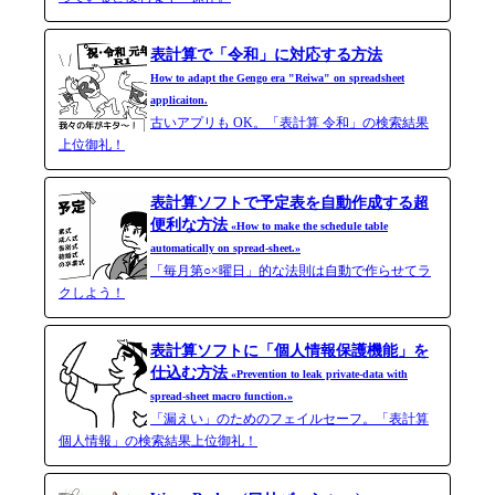
表計算で「令和」に対応する方法
How to adapt the Gengo era "Reiwa" on spreadsheet
applicaiton.
古いアプリも OK。「表計算 令和」の検索結果
上位御礼！
表計算ソフトで予定表を自動作成する超
便利な方法
«How to make the schedule table
automatically on spread-sheet.»
「毎月第○×曜日」的な法則は自動で作らせてラ
クしよう！
表計算ソフトに「個人情報保護機能」を
仕込む方法
«Prevention to leak private-data with
spread-​sheet macro function.»
「漏えい」のためのフェイルセーフ。「表計算
個人情報」の検索結果上位御礼！