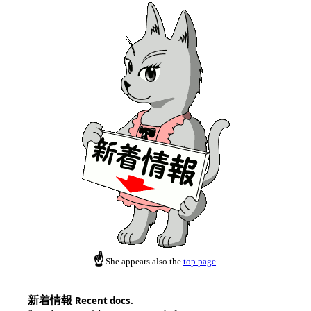
☝
She appears also the
top page
.
新着情報
Recent docs.