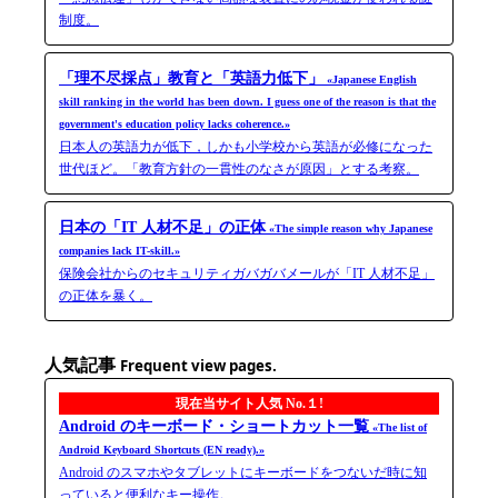
制度。
「理不尽採点」教育と「英語力低下」
«Japanese English
skill ranking in the world has been down. I guess one of the reason is that the
government's education policy lacks coherence.»
日本人の英語力が低下，しかも小学校から英語が必修になった
世代ほど。「教育方針の一貫性のなさが原因」とする考察。
日本の「IT 人材不足」の正体
«The simple reason why Japanese
companies lack IT-skill.»
保険会社からのセキュリティガバガバメールが「IT 人材不足」
の正体を暴く。
人気記事
Frequent view pages.
現在当サイト人気 No.１!
Android のキーボード・ショートカット一覧
«The list of
Android Keyboard Shortcuts (EN ready).»
Android のスマホやタブレットにキーボードをつないだ時に知
っていると便利なキー操作。