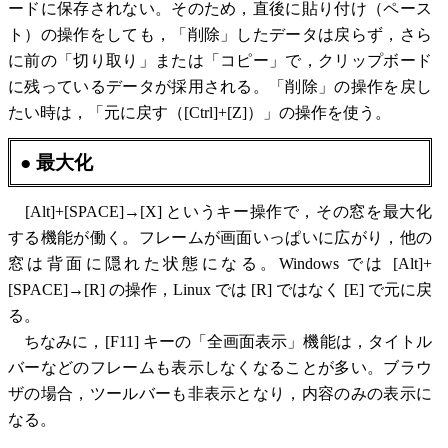
ードに保存されない。そのため，直後に貼り付け（ペース
ト）の操作をしても，「削除」したデータは戻らず，さら
に前の「切り取り」または「コピー」で，クリップボード
に残っているデータが採用される。「削除」の操作を戻し
たい時は，「元に戻す（[Ctrl]+[Z]）」の操作を使う。
● 最大化
[Alt]+[SPACE]→[X] というキー操作で，その窓を最大化
する機能が働く。フレームが画面いっぱいに広がり，他の
窓は背面に隠れた状態になる。Windows では [Alt]+
[SPACE]→[R] の操作，Linux では [R] ではなく [E] で元に戻
る。
ちなみに，[F11] キーの「全画面表示」機能は，タイトル
バーなどのフレームも表示しなくなることが多い。ブラウ
ザの場合，ツールバーも非表示となり，内容のみの表示に
なる。