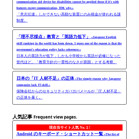
communication aid device for disabilities cannot be applied those if it's with
features except communication, IDK why.»
「意志伝達」しかできない高額な装置にのみ税金が使われる謎
制度。
「理不尽採点」教育と「英語力低下」
«Japanese English
skill ranking in the world has been down. I guess one of the reason is that the
government's education policy lacks coherence.»
日本人の英語力が低下，しかも小学校から英語が必修になった
世代ほど。「教育方針の一貫性のなさが原因」とする考察。
日本の「IT 人材不足」の正体
«The simple reason why Japanese
companies lack IT-skill.»
保険会社からのセキュリティガバガバメールが「IT 人材不足」
の正体を暴く。
人気記事
Frequent view pages.
現在当サイト人気 No.１!
Android のキーボード・ショートカット一覧
«The list of