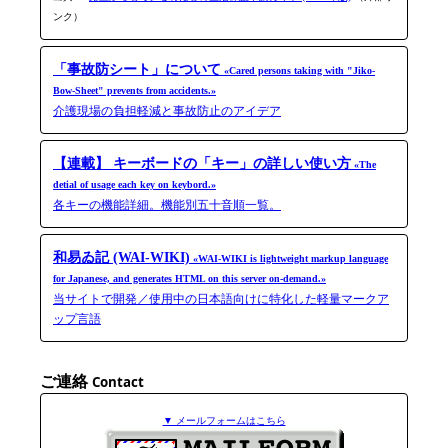
ンク）
「事故防シート」について
«Cared persons taking with "Jiko-​
Bow-​Sheet" prevents from accidents.»
介護現場の負担軽減と事故防止のアイデア
【連載】 キーボードの「キー」の詳しい使い方
«The
detial of usage each key on keybord.»
各キーの機能詳細。機能別五十音順一覧。
和易ゐ記 (WAI-WIKI)
«WAI-WIKI is light­weight markup language
for Japanese, and generates HTML on this server on-​demand.»
当サイトで開発／使用中の日本語向けに特化した軽量マークア
ップ言語
ご連絡
Contact
▼ メールフォームはこちら