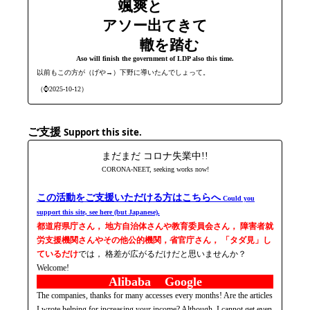
颯爽と
アソー出てきて
轍を踏む
Aso will finish the government of LDP also this time.
以前もこの方が（げや→）下野に導いたんでしょって。
（⌚2025-10-12）
ご支援
Support this site.
まだまだ コロナ失業中!!
CORONA-NEET, seeking works now!
この活動をご支援いただける方はこちらへ
Could you
support this site, see here (but Japanese).
都道府県庁さん， 地方自治体さんや教育委員会さん， 障害者就
労支援機関さんやその他公的機関，省官庁さん， 「タダ見」し
ているだけ
では， 格差が広がるだけだと思いませんか？
Welcome!
Alibaba Google
The companies, thanks for many accesses every months! Are the articles
I wrote helping for increasing your income? Although, I cannot get even