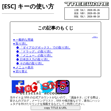
[ESC] キーの使い方
公開 (UL): 2020-05-26
更新 (UD): 2020-05-28
閲覧 (DL): 2026-08-10
この記事のもくじ
→本文へ
● 一般的な用途
● 取り消し
◆ 「ダイアログボックス」での取り消し
◆ 「ドラッグ」の取り消し
◆ 「メニュー」の取り消し
◆ 日本語入力の取り消し
◆ その他の取り消し
● メニュー表示
● 切り替え
当サイトは SNS の公式アカウントがないので，「議論ネタ」にする際は，
皆さんのブログ，メーリングリスト，SNS や掲示板などで，適当にハッシ
ュタグを付けたりリンクを掲載するなどしてご利用ください。
copy TITLE & URL