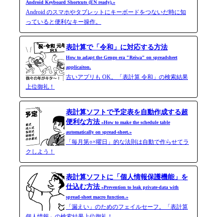
Android Keyboard Shortcuts (EN ready).»
Android のスマホやタブレットにキーボードをつないだ時に知
っていると便利なキー操作。
表計算で「令和」に対応する方法
How to adapt the Gengo era "Reiwa" on spreadsheet
applicaiton.
古いアプリも OK。「表計算 令和」の検索結果
上位御礼！
表計算ソフトで予定表を自動作成する超
便利な方法
«How to make the schedule table
automatically on spread-sheet.»
「毎月第○×曜日」的な法則は自動で作らせてラ
クしよう！
表計算ソフトに「個人情報保護機能」を
仕込む方法
«Prevention to leak private-data with
spread-​sheet macro function.»
「漏えい」のためのフェイルセーフ。「表計算
個人情報」の検索結果上位御礼！