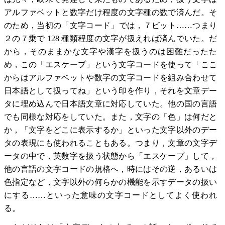
アルファベットと数字だけ程度の文字種の数で済んだ。そ
のため，当初の「文字コード」では，７ビット……つまり
２の７乗で 128 種類程度の文字が扱えれば済んでいた。だ
から，そのままかな文字や漢字を扱うのは困難だったた
め，この「エスケープ」という文字コードを使って「ここ
からはアルファベットや数字の文字コードを組み合わせて
日本語として扱ってね」という印を作り，それを文章デー
タに埋め込んで日本語文章に対応していた。他の国の言語
でも同様な対応をしていた。また，文字の「色」は何だと
か，「文字をどこに表示するか」といった文字以外のデー
タの表現にも使われることもある。つまり，文章の文字デ
ータの中で，英数字を扱う状態から「エスケープ」して，
他の言語の文字コードの規格へ，時にはその逆，あるいは
色指定など，文字以外の何らかの機能を示すデータの扱い
にする……といった意味の文字コードとしてよく使われ
る。