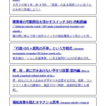
６尺 1×4 材１本，約 ￥500。「段差」のある場所ごとに合うも
のを作り常備しよう！
障害者の可動部位を活かすスイッチ DIY-内転筋編
«"Adductor muscles switch" DIY made a handicapped operating very
smooth.»
腿の間に挟んで使う自作スイッチが福祉機器より良かった件。
「行政×DX＝庶民の不幸」という方程式
«Japanese
governments promoting DX brings people evil.»
東京都の「くらし応援事業」に見る疑問だらけの行政の DX。
壁，柱，床に穴をあけない手すり設置-室内編
«How to
install a handrail without holing of bis.»
壁，柱などにネジ止めせず手すりを設置する方法。借家，コン
クリート造りの建物や，施設での一時的，追加的設置にも便
利。
福祉改善を阻むオヤクショ思考
«Japanese subsidy system of