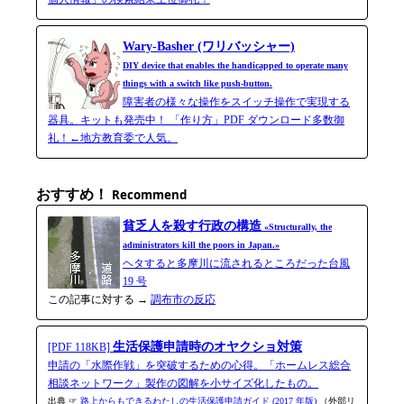
Wary-Basher (ワリバッシャー)
DIY device that enables the handicapped to operate many
things with a switch like push-button.
障害者の様々な操作をスイッチ操作で実現する
器具。キットも発売中！ 「作り方」PDF ダウンロード多数御
礼！←地方教育委で人気。
おすすめ！
Recommend
貧乏人を殺す行政の構造
«Structurally, the
administrators kill the poors in Japan.»
ヘタすると多摩川に流されるところだった台風
19 号
この記事に対する →
調布市の反応
生活保護申請時のオヤクショ対策
[PDF 118KB]
申請の「水際作戦」を突破するための心得。「ホームレス総合
相談ネットワーク」製作の図解を小サイズ化したもの。
出典 ☞
路上からもできるわたしの生活保護申請ガイド (2017 年版)
（外部リ