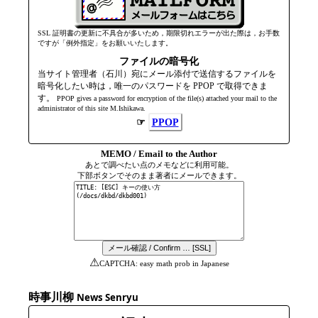
SSL 証明書の更新に不具合が多いため，期限切れエラーが出た際は，お手数
ですが「例外指定」をお願いいたします。
ファイルの暗号化
当サイト管理者（石川）宛にメール添付で送信するファイルを
暗号化したい時は，唯一のパスワードを PPOP で取得できま
す。
PPOP gives a password for encryption of the file(s) attached your mail to the
admini­strator of this site M.Ishikawa.
☞
PPOP
MEMO / Email to the Author
あとで調べたい点のメモなどに利用可能。
下部ボタンでそのまま著者にメールできます。
⚠
CAPTCHA: easy math prob in Japanese
時事川柳
News Senryu