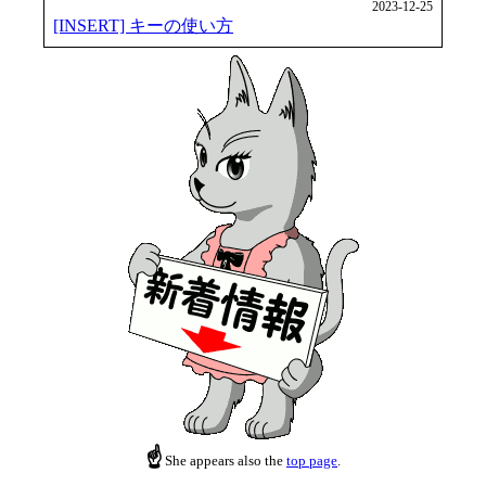
2023-12-25
[INSERT] キーの使い方
☝
She appears also the
top page
.