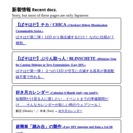
新着情報
Recent docs.
Sorry, but most of these pages are only Japanese.
【ぱそはだ】チカ / CHICA
«Checking Helper Illumination
Customizable Assist.»
ぱそはだ第二弾！ LED が１個点滅するだけ！ なのに仕様が７
種類。
【ぱそはだ】ぶりん助っ人 / BLINSCHETE
«Blinking Sign
for Caution Helping or Toys Entertaining. Easy DIY.»
ぱそはだ第一弾！ ２つの LED が交互に点滅する器具が裏面配
線不要で作れる。
好き月カレンダー
«Calendar A Month (only you need!)»
短期間だけ居る人に渡したい，イベントまでの準備期間だ
け……そんなカレンダーが欲しい時のウェブツール！
解説 (Details) ↑ ／ 本体 (Tool) →
好き月カレンダー
超簡単「踏み台」の製作
«Easy DIY stepping tool from a 1x4 6ft
wood.»