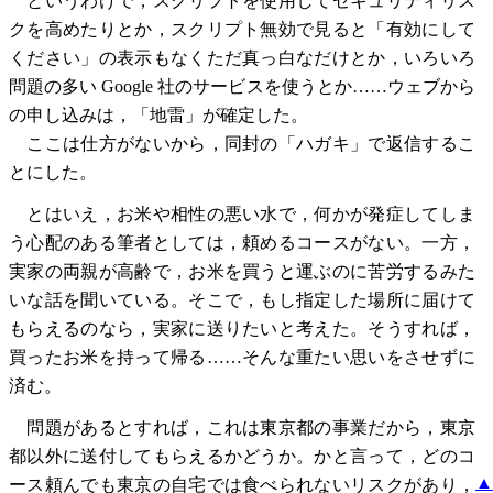
というわけで，スクリプトを使用してセキュリティリス
クを高めたりとか，スクリプト無効で見ると「有効にして
ください」の表示もなくただ真っ白なだけとか，いろいろ
問題の多い Google 社のサービスを使うとか……ウェブから
の申し込みは，「地雷」が確定した。
ここは仕方がないから，同封の「ハガキ」で返信するこ
とにした。
とはいえ，お米や相性の悪い水で，何かが発症してしま
う心配のある筆者としては，頼めるコースがない。一方，
実家の両親が高齢で，お米を買うと運ぶのに苦労するみた
いな話を聞いている。そこで，もし指定した場所に届けて
もらえるのなら，実家に送りたいと考えた。そうすれば，
買ったお米を持って帰る……そんな重たい思いをさせずに
済む。
問題があるとすれば，これは東京都の事業だから，東京
都以外に送付してもらえるかどうか。かと言って，どのコ
▲
ース頼んでも東京の自宅では食べられないリスクがあり，