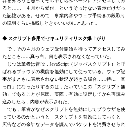
容を知ろうと思ってその申し込みページにアクセスしてみ
ると……「４月から受付」というそっけない表示だけだっ
た記憶がある。せめて，事業内容やウェブ手続きの段取り
の説明くらい掲載しときゃいいのにと思った。
◆ スクリプト多用でセキュリティリスク爆上がり
で，その４月のウェブ受付開始を待ってアクセスしてみ
たところ……真っ白。何も表示されなくなっていた。
じつは筆者は普段，JavaScript（ジャバスクリプト）と呼
ばれるブラウザの機能を無効にして使っている。ウェブ記
事がまともに表示されない状況が起きる場合……特に「真
っ白」になったりするのは，たいていこの「スクリプト無
効」であることが原因。実際，有効に設定してから再読み
込みしたら，内容が表示された。
でも，筆者がなぜスクリプトを無効にしてブラウザを使
っているのかというと，スクリプトを有効にしておくと，
広告などの余計なデータを読んでパケットを消費させられ