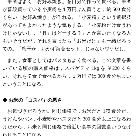
筆者はよく「お好み焼き」を自分で作って食べる。筆者
が普段買っている小麦粉を１万円ぶん買うと，約 500 食分
くらい「お好み焼き」が作れる。「小麦粉」という選択肢
があってもよかったような気もする。「小麦粉だけ食うわ
けじゃないし，『具』はどーする？」とか言いたくなる人
もいそうだが，それを言ったら「お米だけ」も一緒だろっ
ての。「梅干か，おかず海苔セット」じゃないワケだし。
また，食事としてはパスタもよく食べる。この文章を書
いている頃の購入価格は，スパゲティ 1kg を ￥220 くら
い。それを７食で食べるから，１万円では 300 食分ちょい
ということになる。
◆ お米の「コスパ」の悪さ
お気づきだろうか。同じ価格で，お米だと 175 食分だ。
うどんやパン，小麦粉やパスタだと 300 食分以上になるわ
けだから，お米と同じ価格で倍近い食事の回数食いつなげ
られることになる。