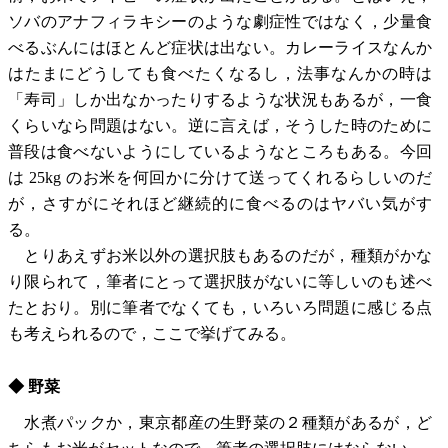
ソバのアナフィラキシーのような劇症性ではなく，少量食
べるぶんにはほとんど症状は出ない。カレーライスなんか
はたまにどうしても食べたくなるし，法事なんかの時は
「寿司」しか出なかったりするような状況もあるが，一食
くらいなら問題はない。逆に言えば，そうした時のために
普段は食べないようにしているようなところもある。今回
は 25kg のお米を何回かに分けて送ってくれるらしいのだ
が，さすがにそれほど継続的に食べるのはヤバい気がす
る。
とりあえずお米以外の選択肢もあるのだが，種類がかな
り限られて，筆者にとって選択肢がないに等しいのも述べ
たとおり。別に筆者でなくても，いろいろ問題に感じる点
も考えられるので，ここで挙げてみる。
◆ 野菜
水煮パックか，東京都産の生野菜の２種類があるが，ど