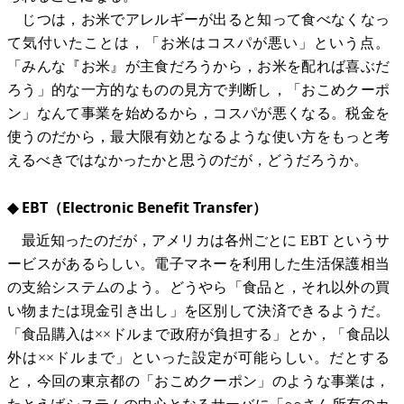
じつは，お米でアレルギーが出ると知って食べなくなっ
て気付いたことは，「お米はコスパが悪い」という点。
「みんな『お米』が主食だろうから，お米を配れば喜ぶだ
ろう」的な一方的なものの見方で判断し，「おこめクーポ
ン」なんて事業を始めるから，コスパが悪くなる。税金を
使うのだから，最大限有効となるような使い方をもっと考
えるべきではなかったかと思うのだが，どうだろうか。
◆ EBT（Electronic Benefit Transfer）
最近知ったのだが，アメリカは各州ごとに EBT というサ
ービスがあるらしい。電子マネーを利用した生活保護相当
の支給システムのよう。どうやら「食品と，それ以外の買
い物または現金引き出し」を区別して決済できるようだ。
「食品購入は××ドルまで政府が負担する」とか，「食品以
外は××ドルまで」といった設定が可能らしい。だとする
と，今回の東京都の「おこめクーポン」のような事業は，