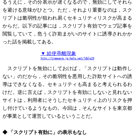
るうえに，その分表示が遅くなるので，無効にしてそれら
を避ける意味がひとつ。ただ，それより重要なのは，スク
リプトは脆弱性が狙われ易くセキュリティリスクが高まる
からだ。以下の記事には，スクリプト有効でウェブ記事を
閲覧していて，危うく詐欺まがいのサイトに誘導されかか
った話を掲載してある。
▼ 給使乖離現象
http://treeware.jp-help.net/?dblg29
スクリプトを無効にしておけば，「スクリプトは動作し
ない」のだから，その脆弱性を悪用した詐欺サイトへの誘
導はできなくなる。セキュリティも高まると考えられるわ
けだ。逆に言えば，スクリプトを有効にしないと見れない
サイトは，利用者にそうしたセキュリティ上のリスクを押
し付けているようなもの。今回は，そんなサイトを東京都
が事業として運営しているということだ。
◆ 「スクリプト有効に」の表示もなし