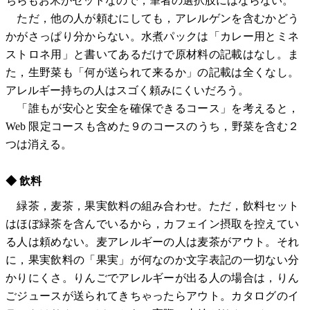
ちらもお米がセットなので，筆者の選択肢にはならない。
ただ，他の人が頼むにしても，アレルゲンを含むかどう
かがさっぱり分からない。水煮パックは「カレー用とミネ
ストロネ用」と書いてあるだけで原材料の記載はなし。ま
た，生野菜も「何が送られて来るか」の記載は全くなし。
アレルギー持ちの人はスゴく頼みにくいだろう。
「誰もが安心と安全を確保できるコース」を考えると，
Web 限定コースも含めた９のコースのうち，野菜を含む２
つは消える。
◆ 飲料
緑茶，麦茶，果実飲料の組み合わせ。ただ，飲料セット
はほぼ緑茶を含んでいるから，カフェイン摂取を控えてい
る人は頼めない。麦アレルギーの人は麦茶がアウト。それ
に，果実飲料の「果実」が何なのか文字表記の一切ない分
かりにくさ。りんごでアレルギーが出る人の場合は，りん
ごジュースが送られてきちゃったらアウト。カタログのイ