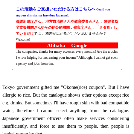
この活動をご支援いただける方はこちらへ
Could you
support this site, see here (but Japanese).
都道府県庁さん， 地方自治体さんや教育委員会さん， 障害者就
労支援機関さんやその他公的機関，省官庁さん， 「タダ見」し
ているだけ
では， 格差が広がるだけだと思いませんか？
Welcome!
Alibaba Google
The companies, thanks for many accesses every months! Are the articles
I wrote helping for increasing your income? Although, I cannot get even
a penny and jobs from that.
Tokyo government gifted me "Okome(rice) coupon". But I have
allergic to rice. But the catalogue shows other options except rice
e.g. drinks. But sometimes I'll have rough skin with bad compatible
water, therefore I cannot select anything from the catalogue.
Japanese government officers often make services considering
insufficiently, and force to use them to people, then people is
leaded wrong by that.