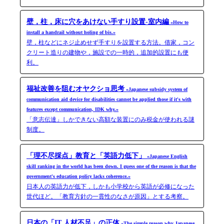
壁，柱，床に穴をあけない手すり設置-室内編
«How to
install a handrail without holing of bis.»
壁，柱などにネジ止めせず手すりを設置する方法。借家，コン
クリート造りの建物や，施設での一時的，追加的設置にも便
利。
福祉改善を阻むオヤクショ思考
«Japanese subsidy system of
communication aid device for disabilities cannot be applied those if it's with
features except communication, IDK why.»
「意志伝達」しかできない高額な装置にのみ税金が使われる謎
制度。
「理不尽採点」教育と「英語力低下」
«Japanese English
skill ranking in the world has been down. I guess one of the reason is that the
government's education policy lacks coherence.»
日本人の英語力が低下，しかも小学校から英語が必修になった
世代ほど。「教育方針の一貫性のなさが原因」とする考察。
日本の「IT 人材不足」の正体
«The simple reason why Japanese