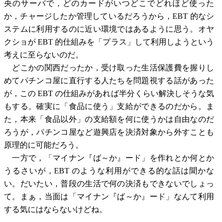
央のサーバで，どのカードがいつどこでどれほど使った
か，チャージしたか管理しているだろうから，EBT 的なシ
ステムに利用するのに近い環境ではあるように思う。オヤ
クショが EBT 的仕組みを「プラス」して利用しようという
考えに至らないのだ。
どこかの関西だったか，受け取った生活保護費を握りし
めてパチンコ屋に直行する人たちを問題視する話があった
が，この EBT の仕組みがあれば半分くらい解決しそうな気
もする。確実に「食品に使う」支給ができるのだから。ま
た，本来「食品以外」の支給額を何に使うかは自由なのだ
ろうが，パチンコ屋など遊興店を決済対象から外すことも
原理的に可能だろう。
一方で，「マイナン『ば～か』ード」を作れとか何とか
うるさいが，EBT のような利用ができる的な話は聞かな
い。だいたい，普段の生活で何の決済もできないでしょっ
て。まぁ，当面は「マイナン『ば～か』ード」なんて利用
する気にはならないけどね。