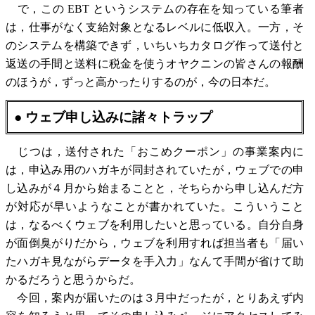
で，この EBT というシステムの存在を知っている筆者
は，仕事がなく支給対象となるレベルに低収入。一方，そ
のシステムを構築できず，いちいちカタログ作って送付と
返送の手間と送料に税金を使うオヤクニンの皆さんの報酬
のほうが，ずっと高かったりするのが，今の日本だ。
● ウェブ申し込みに諸々トラップ
じつは，送付された「おこめクーポン」の事業案内に
は，申込み用のハガキが同封されていたが，ウェブでの申
し込みが４月から始まることと，そちらから申し込んだ方
が対応が早いようなことが書かれていた。こういうこと
は，なるべくウェブを利用したいと思っている。自分自身
が面倒臭がりだから，ウェブを利用すれば担当者も「届い
たハガキ見ながらデータを手入力」なんて手間が省けて助
かるだろうと思うからだ。
今回，案内が届いたのは３月中だったが，とりあえず内