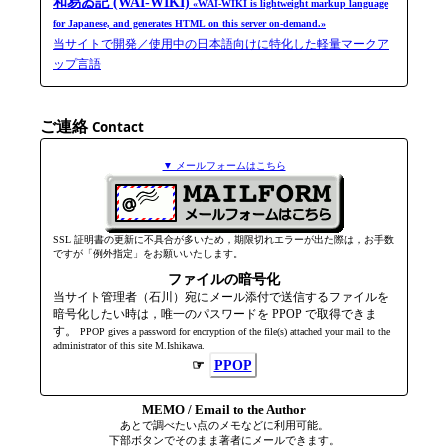
和易ゐ記 (WAI-WIKI)
«WAI-WIKI is light­weight markup language
for Japanese, and generates HTML on this server on-​demand.»
当サイトで開発／使用中の日本語向けに特化した軽量マークア
ップ言語
ご連絡
Contact
▼ メールフォームはこちら
SSL 証明書の更新に不具合が多いため，期限切れエラーが出た際は，お手数
ですが「例外指定」をお願いいたします。
ファイルの暗号化
当サイト管理者（石川）宛にメール添付で送信するファイルを
暗号化したい時は，唯一のパスワードを PPOP で取得できま
す。
PPOP gives a password for encryption of the file(s) attached your mail to the
admini­strator of this site M.Ishikawa.
☞
PPOP
MEMO / Email to the Author
あとで調べたい点のメモなどに利用可能。
下部ボタンでそのまま著者にメールできます。