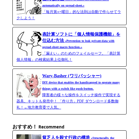
automatically on spread-sheet.»
「毎月第○×曜日」的な法則は自動で作らせてラ
クしよう！
表計算ソフトに「個人情報保護機能」を
仕込む方法
«Prevention to leak private-data with
spread-​sheet macro function.»
「漏えい」のためのフェイルセーフ。「表計算
個人情報」の検索結果上位御礼！
Wary-Basher (ワリバッシャー)
DIY device that enables the handicapped to operate many
things with a switch like push-button.
障害者の様々な操作をスイッチ操作で実現する
器具。キットも発売中！ 「作り方」PDF ダウンロード多数御
礼！←地方教育委で人気。
おすすめ！
Recommend
貧乏人を殺す行政の構造
«Structurally, the