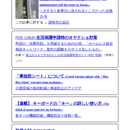
administrators kill the poors in Japan.»
ヘタすると多摩川に流されるところだった台風
19 号
この記事に対する →
調布市の反応
生活保護申請時のオヤクショ対策
[PDF 118KB]
申請の「水際作戦」を突破するための心得。「ホームレス総合
相談ネットワーク」製作の図解を小サイズ化したもの。
出典 ☞
路上からもできるわたしの生活保護申請ガイド (2017 年版)
（外部リ
ンク）
「事故防シート」について
«Cared persons taking with "Jiko-​
Bow-​Sheet" prevents from accidents.»
介護現場の負担軽減と事故防止のアイデア
【連載】 キーボードの「キー」の詳しい使い方
«The
detial of usage each key on keybord.»
各キーの機能詳細。機能別五十音順一覧。