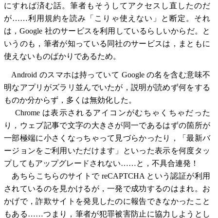
にすれば済む話。筆者もそうしてアクセスし直したのだ
が……利用規約を読み「こりゃ使えない」と断定。それ
は，Google 社のサービスを利用しているらしいからだ。と
いうのも，筆者が知っている同社のサービスは，まともに
使えないものばかりであるため。
Android のスマホは持っていて Google の名を含む意味不
明なアプリがズラリ並んでいたが，説明が読めず何をする
ものか分からず，多くは無効化した。
Chrome は表示されるアイコンがむちゃくちゃだった
り，ウェブ記事で文字の大きさが同一であるはずの箇所が
一部極端に小さくなっちゃって見づらかったり，「最新バ
ージョンをご利用いただけます」といった表示を何度タッ
プしてもアップグレードされない……と，不具合連発！
あちらこちらのサイトで reCAPTCHA という認証が利用
されているのを見かけるが，一発で成功するのはまれ。お
かげで，詐欺サイトを発見したのに報告できなかったこと
もある……つまり，筆者が犯罪被害防止に協力しようとし