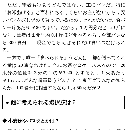
ただ，筆者も毎食うどんではない。主にパンだ。特に
「お米あげる」と言われちゃうくらいお金がないから，安
いパンを探し求めて買っているため，それがだいたい食パ
ン一斤あたり ￥80 ちょい。だから，１万円分だと 120 斤に
なり，筆者は１食平均 0.4 斤ほど食べるから，全部パンな
ら 300 食分……現金でもらえばそれだけ食いつなげられ
る。
一方で，唯一「食べられる」うどんは，都が送ってくれ
る量は 20 束なわけだ。他にお茶が２ケース来るので，20
束分の値段を３分の１の￥3,300 とすると，１束あたり
￥165……どんな超高級うどんだ？ １束何グラムなの知ら
んが，100 食分に相当するなら１束 500g だが？
● 他に考えられる選択肢は？
◆ 小麦粉やパスタとかは？