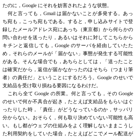
たのに，Google にそれを妨害されたような状態。
何と言っても，Gmail は届かないことが多発する。あっ
ち宛も，こっち宛もである。すると，申し込みサイトで登
録したメールアドレス宛にあっち（東京都）から何らかの
問い合わせを送ったり，あるいはそれに対してこちらから
キチンと返信しても，Google のサーバを経由していたた
め，それらのメールが「届かない」事態が発生する可能性
がある。そんな場合でも，あちらとしては，「送ったこと
は確実だから，返信が届かなかったのはそちら（つまり筆
者）の責任だ」ということにするだろう。Google のせいで
支給品を受け取り損ねる要因になるわけだ。
これら全て Google の所業。何と言っても，その Google
のせいで何か不具合が起き，たとえば支給品をもらいはぐ
ったりした時，「責任」がどうなっているのか，サッパリ
分からない。おそらく，何も取り決めていない可能性も高
い。もし都がウェブの仕組みをよく理解しないままこうし
た利用契約をしていた場合，たとえばどこでメール配送が