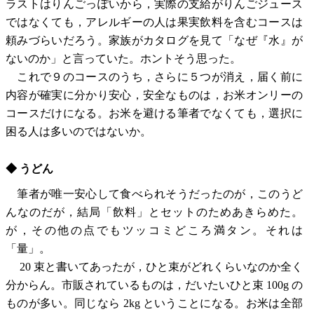
ラストはりんごっぽいから，実際の支給がりんごジュース
ではなくても，アレルギーの人は果実飲料を含むコースは
頼みづらいだろう。家族がカタログを見て「なぜ『水』が
ないのか」と言っていた。ホントそう思った。
これで９のコースのうち，さらに５つが消え，届く前に
内容が確実に分かり安心，安全なものは，お米オンリーの
コースだけになる。お米を避ける筆者でなくても，選択に
困る人は多いのではないか。
◆ うどん
筆者が唯一安心して食べられそうだったのが，このうど
んなのだが，結局「飲料」とセットのためあきらめた。
が，その他の点でもツッコミどころ満タン。それは
「量」。
20 束と書いてあったが，ひと束がどれくらいなのか全く
分からん。市販されているものは，だいたいひと束 100g の
ものが多い。同じなら 2kg ということになる。お米は全部