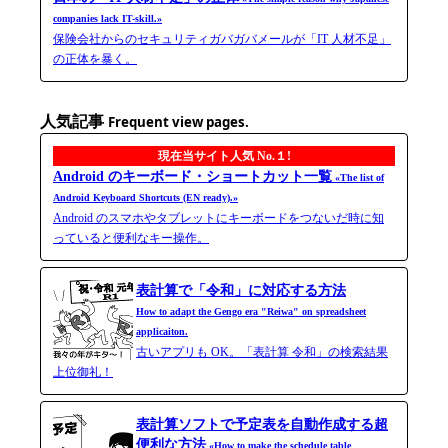
companies lack IT-skill.»
保険会社からのセキュリティガバガバメールが「IT 人材不足」
の正体を暴く。
人気記事
Frequent view pages.
現在当サイト人気 No.１!
Android のキーボード・ショートカット一覧
«The list of
Android Keyboard Shortcuts (EN ready).»
Android のスマホやタブレットにキーボードをつないだ時に知
っていると便利なキー操作。
表計算で「令和」に対応する方法
How to adapt the Gengo era "Reiwa" on spreadsheet
applicaiton.
古いアプリも OK。「表計算 令和」の検索結果
上位御礼！
表計算ソフトで予定表を自動作成する超
便利な方法
«How to make the schedule table