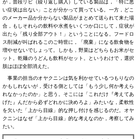
が，普段リピ（繰り返し購入）している製品は，「特に悪
い症状は出ない」ことが分かって買っている。一方，どこ
のメーカー品か分からない製品がまとめて送られて来た場
合，もしそれらの飲料や水煮をいくつか口にして，症状が
出たら「残り全部アウト！」ということになる。フードロ
ス削減が叫ばれるこのご時世に，「廃棄」になる飲食物を
増やせないでしょって。しかも，野菜はどちらもお米がセ
ット。乾麺のうどんも飲料がセット。というわけで，選択
肢はほぼ全部消えた。
事業の担当のオヤクニンは気を利かせているつもりなの
かもしれないが，受ける側としては「もう少し何か考えら
れなかったのか」と思う。そこには「これだけ『考えてあ
げた』んだから必ずどれかに決めろよ」みたいな，柔軟性
を欠いた「上から目線」的な押し付けを感じるのだ。オヤ
クニンはなぜ「上から目線」的な考えなのか，考察してみ
たい。