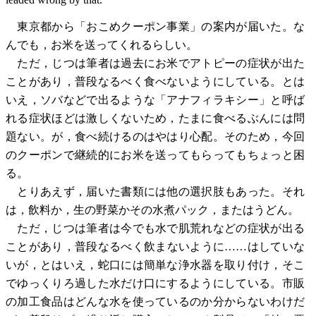
東京都から「おこめクーポン事業」の案内が届いた。な
んでも，お米を送ってくれるらしい。
ただ，じつは筆者は過去にお米でアトピーの症状が出た
ことがあり，普段なるべく食べないようにしている。とは
いえ，ソバなどで出るような「アナフィラキシー」と呼ば
れる症状ほどは激しくないため，たまに食べるぶんには問
題ない。が，食べ続けるのはやはり心配。そのため，今回
のクーポンで継続的にお米を送ってもらってもちょっと困
る。
とりあえず，届いた書類には他の選択肢もあった。それ
は，飲料か，生の野菜かその水煮パック，またはうどん。
ただ，じつは筆者は今でも水で肌荒れなどの症状が出る
ことがあり，普段なるべく飲まないように……はしていな
いが，とはいえ，蛇口には簡単な浄水器を取り付け，そこ
でゆっくりろ過した水だけ口にするようにしている。市販
の加工食品はどんな水を使っているのか分からないわけだ