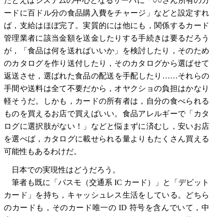
たとえばシステムの中心となるサーバに「○○さん所有のカ
ードに百ドル分の食品購入費をチャージ」などと設定すれ
ば，支給はほぼ完了。実質的には他にも，関係するカード
管理業者に該当金額を送金したりする手続きは要るだろう
が，「食品は何を送ればいいか」を検討したり，そのため
のカタログを作り送付したり，そのカタログから選ばせて
返送させ，選ばれた食品の配送を手配したり……それらの
手間や送料は全て不要だから，オヤクショの負担はかなり
軽そうだ。しかも，カードの所有者は，自分の食べられる
ものを買えるお店で買えばいい。食品アレルギーで「カタ
ログに選択肢がない！」などと悩まずに済むし，安いお店
を選べば，カタログに載せられる量よりもたくさん買える
可能性もあるわけだ。
日本での実現性はどうだろう。
筆者も既に「パスモ（交通系 IC カード）」と「デビット
カード」を持ち，キャッシュレス生活をしている。どちら
のカードも，そのカード唯一の ID 符号を含んでいて，中