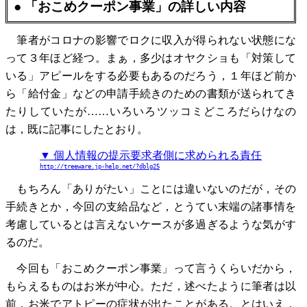
● 「おこめクーポン事業」の詳しい内容
筆者がコロナの影響でロクに収入が得られない状態にな
って３年ほど経つ。まぁ，多少はオヤクショも「対策して
いる」アピールをする必要もあるのだろう，１年ほど前か
ら「給付金」などの申請手続きのための書類が送られてき
たりしていたが……いろいろツッコミどころだらけなの
は，既に記事にしたとおり。
▼ 個人情報の提示要求者側に求められる責任
http://treeware.jp-help.net/?dblg25
もちろん「ありがたい」ことには違いないのだが，その
手続きとか，今回の支給品など，とうてい末端の諸事情を
考慮しているとは言えないケースが多過ぎるような気がす
るのだ。
今回も「おこめクーポン事業」って言うくらいだから，
もらえるものはお米が中心。ただ，述べたように筆者は以
前，お米でアトピーの症状が出たことがある。とはいえ，