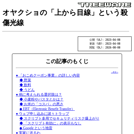
オヤクショの「上から目線」という殺
傷光線
公開 (UL): 2023-04-08
更新 (UD): 2023-04-08
閲覧 (DL): 2026-08-08
この記事のもくじ
→本文へ
● 「おこめクーポン事業」の詳しい内容
◆ 野菜
◆ 飲料
◆ うどん
● 他に考えられる選択肢は？
◆ 小麦粉やパスタとかは？
◆ お米の「コスパ」の悪さ
◆ EBT（Electronic Benefit Transfer）
● ウェブ申し込みに諸々トラップ
◆ スクリプト多用でセキュリティリスク爆上がり
◆ 「スクリプト有効に」の表示もなし
◆ Google という地雷
● 実家に送るわ