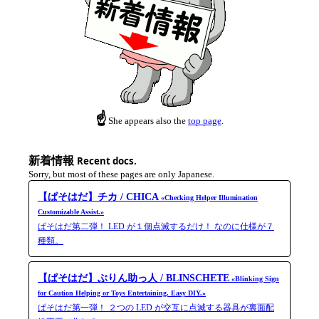
☝
She appears also the
top page
.
新着情報
Recent docs.
Sorry, but most of these pages are only Japanese.
【ぱそはだ】チカ / CHICA
«Checking Helper Illumination
Customizable Assist.»
ぱそはだ第二弾！ LED が１個点滅するだけ！ なのに仕様が７
種類。
【ぱそはだ】ぶりん助っ人 / BLINSCHETE
«Blinking Sign
for Caution Helping or Toys Entertaining. Easy DIY.»
ぱそはだ第一弾！ ２つの LED が交互に点滅する器具が裏面配