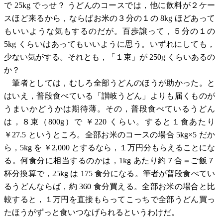
で 25kg でっせ？ うどんのコースでは，他に飲料が２ケー
スほど来るから，ならばお米の３分の１の 8kg ほどあって
もいいような気もするのだが。百歩譲って，５分の１の
5kg くらいはあってもいいように思う。いずれにしても，
少ない気がする。それとも，「１束」が 250g くらいあるの
か？
筆者としては，むしろ全部うどんのほうが助かった。と
はいえ，普段食べている「讃岐うどん」よりも届くものが
うまいかどうかは期待薄。その，普段食べているうどん
は，８束（800g）で ￥220 くらい。すると１食あたり
￥27.5 というところ。全部お米のコースの場合 5kg×5 だか
ら，5kg を ￥2,000 とするなら，１万円分もらえることにな
る。何食分に相当するのかは，1kg あたり約７合＝ご飯７
杯分換算で，25kg は 175 食分になる。筆者が普段食べてい
るうどんならば，約 360 食分買える。全部お米の場合と比
較すると，１万円を直接もらってこっちで全部うどん買っ
たほうがずっと食いつなげられるというわけだ。