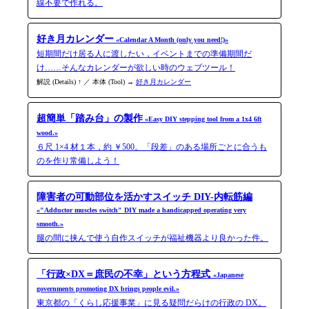
線不要で作れる。
好き月カレンダー
«Calendar A Month (only you need!)»
短期間だけ居る人に渡したい，イベントまでの準備期間だ
け……そんなカレンダーが欲しい時のウェブツール！
解説 (Details) ↑ ／ 本体 (Tool) →
好き月カレンダー
超簡単「踏み台」の製作
«Easy DIY stepping tool from a 1x4 6ft
wood.»
６尺 1×4 材１本，約 ￥500。「段差」のある場所ごとに合うも
のを作り常備しよう！
障害者の可動部位を活かすスイッチ DIY-内転筋編
«"Adductor muscles switch" DIY made a handicapped operating very
smooth.»
腿の間に挟んで使う自作スイッチが福祉機器より良かった件。
「行政×DX＝庶民の不幸」という方程式
«Japanese
governments promoting DX brings people evil.»
東京都の「くらし応援事業」に見る疑問だらけの行政の DX。