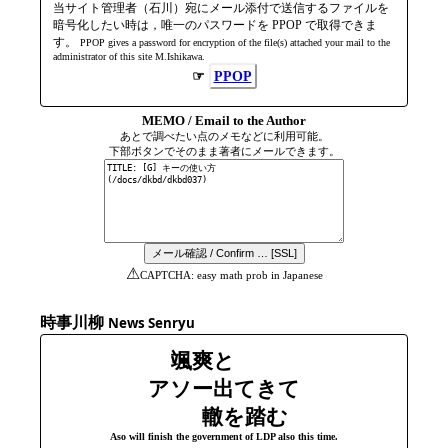
当サイト管理者（石川）宛にメール添付で送信するファイルを
暗号化したい時は，唯一のパスワードを PPOP で取得できま
す。
PPOP gives a password for encryption of the file(s) attached your mail to the
admini­strator of this site M.Ishikawa.
☞
PPOP
MEMO / Email to the Author
あとで調べたい点のメモなどに利用可能。
下部ボタンでそのまま著者にメールできます。
⚠
CAPTCHA: easy math prob in Japanese
時事川柳
News Senryu
颯爽と
アソー出てきて
轍を踏む
Aso will finish the government of LDP also this time.