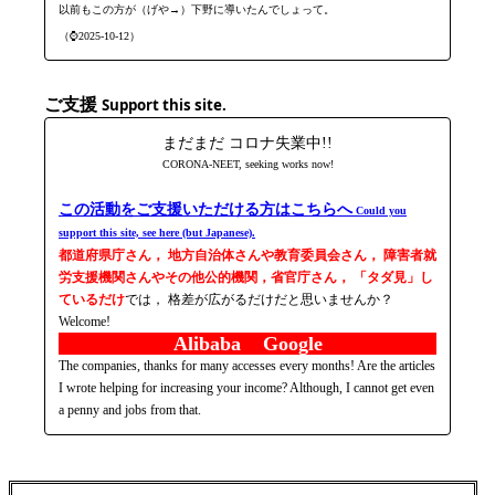
以前もこの方が（げや→）下野に導いたんでしょって。
（⌚2025-10-12）
ご支援
Support this site.
まだまだ コロナ失業中!!
CORONA-NEET, seeking works now!
この活動をご支援いただける方はこちらへ
Could you
support this site, see here (but Japanese).
都道府県庁さん， 地方自治体さんや教育委員会さん， 障害者就
労支援機関さんやその他公的機関，省官庁さん， 「タダ見」し
ているだけ
では， 格差が広がるだけだと思いませんか？
Welcome!
Alibaba Google
The companies, thanks for many accesses every months! Are the articles
I wrote helping for increasing your income? Although, I cannot get even
a penny and jobs from that.