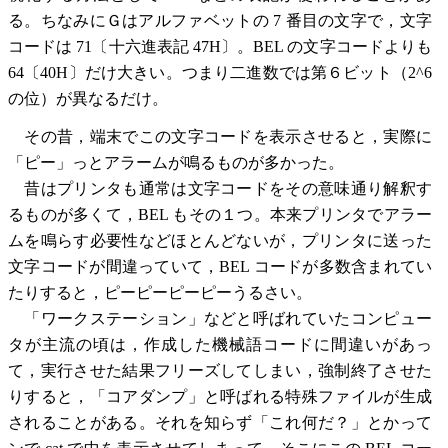
る。ちなみにＧはアルファベットの 7 番目の文字で，文字
コードは 71〔十六進表記 47H〕。BEL の文字コードよりも
64〔40H〕だけ大きい。つまり二進数では第６ビット（2^6
の位）が異なるだけ。
その昔，端末でこの文字コードを表示させると，実際に
「ピー」っとアラームが鳴るものが多かった。
昔はプリンタも通常は文字コードをその意味通り解釈す
るものが多くて，BEL もその１つ。本来プリンタでアラー
ムを鳴らす必要性などほとんどないが，プリンタに送った
文字コードが間違っていて，BEL コードが多数含まれてい
たりすると，ピーピーピーピーうるさい。
「ワークステーション」などと呼ばれていたコンピュー
タが主流の頃は，作成した機械語コードに間違いがあっ
て，実行させた結果フリーズしてしまい，強制終了させた
りすると，「コアダンプ」と呼ばれる特殊ファイルが生成
されることがある。それを知らず「これ何だ？」とかって