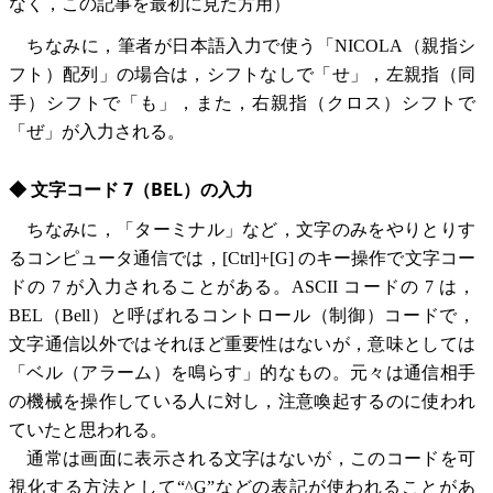
なく，この記事を最初に見た方用）
ちなみに，筆者が日本語入力で使う「NICOLA（親指シ
フト）配列」の場合は，シフトなしで「せ」，左親指（同
手）シフトで「も」，また，右親指（クロス）シフトで
「ぜ」が入力される。
◆ 文字コード 7（BEL）の入力
ちなみに，「ターミナル」など，文字のみをやりとりす
るコンピュータ通信では，[Ctrl]+[G] のキー操作で文字コー
ドの 7 が入力されることがある。ASCII コードの 7 は，
BEL（Bell）と呼ばれるコントロール（制御）コードで，
文字通信以外ではそれほど重要性はないが，意味としては
「ベル（アラーム）を鳴らす」的なもの。元々は通信相手
の機械を操作している人に対し，注意喚起するのに使われ
ていたと思われる。
通常は画面に表示される文字はないが，このコードを可
視化する方法として“^G”などの表記が使われることがあ