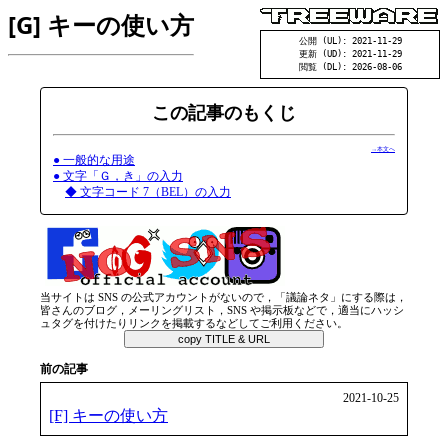
[G] キーの使い方
公開 (UL): 2021-11-29
更新 (UD): 2021-11-29
閲覧 (DL): 2026-08-06
この記事のもくじ
→本文へ
● 一般的な用途
● 文字「Ｇ，き」の入力
◆ 文字コード 7（BEL）の入力
当サイトは SNS の公式アカウントがないので，「議論ネタ」にする際は，
皆さんのブログ，メーリングリスト，SNS や掲示板などで，適当にハッシ
ュタグを付けたりリンクを掲載するなどしてご利用ください。
copy TITLE & URL
前の記事
2021-10-25
[F] キーの使い方