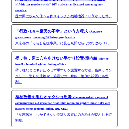
«"Adductor muscles switch" DIY made a handicapped operating very
smooth.»
腿の間に挟んで使う自作スイッチが福祉機器より良かった件。
「行政×DX＝庶民の不幸」という方程式
«Japanese
governments promoting DX brings people evil.»
東京都の「くらし応援事業」に見る疑問だらけの行政の DX。
壁，柱，床に穴をあけない手すり設置-室内編
«How to
install a handrail without holing of bis.»
壁，柱などにネジ止めせず手すりを設置する方法。借家，コン
クリート造りの建物や，施設での一時的，追加的設置にも便
利。
福祉改善を阻むオヤクショ思考
«Japanese subsidy system of
communication aid device for disabilities cannot be applied those if it's with
features except communication, IDK why.»
「意志伝達」しかできない高額な装置にのみ税金が使われる謎
制度。