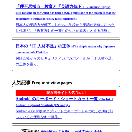
「理不尽採点」教育と「英語力低下」
«Japanese English
skill ranking in the world has been down. I guess one of the reason is that the
government's education policy lacks coherence.»
日本人の英語力が低下，しかも小学校から英語が必修になった
世代ほど。「教育方針の一貫性のなさが原因」とする考察。
日本の「IT 人材不足」の正体
«The simple reason why Japanese
companies lack IT-skill.»
保険会社からのセキュリティガバガバメールが「IT 人材不足」
の正体を暴く。
人気記事
Frequent view pages.
現在当サイト人気 No.１!
Android のキーボード・ショートカット一覧
«The list of
Android Keyboard Shortcuts (EN ready).»
Android のスマホやタブレットにキーボードをつないだ時に知
っていると便利なキー操作。