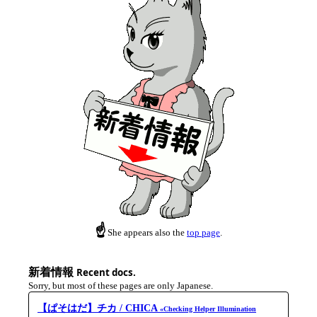
☝
She appears also the
top page
.
新着情報
Recent docs.
Sorry, but most of these pages are only Japanese.
【ぱそはだ】チカ / CHICA
«Checking Helper Illumination