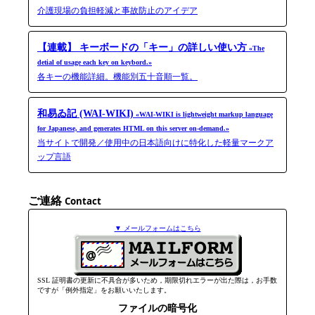
介護現場の負担軽減と事故防止のアイデア
【連載】 キーボードの「キー」の詳しい使い方
«The
detial of usage each key on keybord.»
各キーの機能詳細。機能別五十音順一覧。
和易ゐ記 (WAI-WIKI)
«WAI-WIKI is light­weight markup language
for Japanese, and generates HTML on this server on-​demand.»
当サイトで開発／使用中の日本語向けに特化した軽量マークア
ップ言語
ご連絡
Contact
▼ メールフォームはこちら
SSL 証明書の更新に不具合が多いため，期限切れエラーが出た際は，お手数
ですが「例外指定」をお願いいたします。
ファイルの暗号化