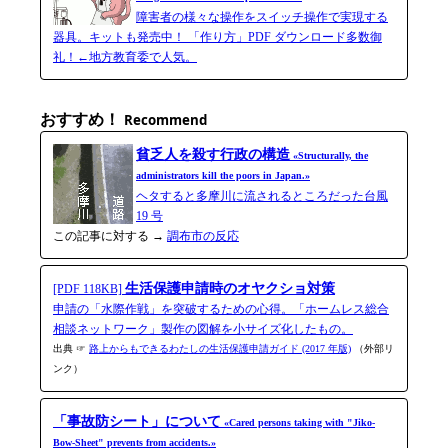
障害者の様々な操作をスイッチ操作で実現する
器具。キットも発売中！ 「作り方」PDF ダウンロード多数御
礼！←地方教育委で人気。
おすすめ！
Recommend
貧乏人を殺す行政の構造
«Structurally, the
administrators kill the poors in Japan.»
ヘタすると多摩川に流されるところだった台風
19 号
この記事に対する →
調布市の反応
生活保護申請時のオヤクショ対策
[PDF 118KB]
申請の「水際作戦」を突破するための心得。「ホームレス総合
相談ネットワーク」製作の図解を小サイズ化したもの。
出典 ☞
路上からもできるわたしの生活保護申請ガイド (2017 年版)
（外部リ
ンク）
「事故防シート」について
«Cared persons taking with "Jiko-​
Bow-​Sheet" prevents from accidents.»