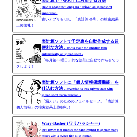
表計算で「令和」に対応する方法
How to adapt the Gengo era "Reiwa" on spreadsheet
applicaiton.
古いアプリも OK。「表計算 令和」の検索結果
上位御礼！
表計算ソフトで予定表を自動作成する超
便利な方法
«How to make the schedule table
automatically on spread-sheet.»
「毎月第○×曜日」的な法則は自動で作らせてラ
クしよう！
表計算ソフトに「個人情報保護機能」を
仕込む方法
«Prevention to leak private-data with
spread-​sheet macro function.»
「漏えい」のためのフェイルセーフ。「表計算
個人情報」の検索結果上位御礼！
Wary-Basher (ワリバッシャー)
DIY device that enables the handicapped to operate many
things with a switch like push-button.