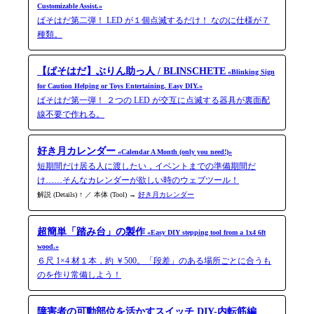
Customizable Assist.»
ぱそはだ第二弾！ LED が１個点滅するだけ！ なのに仕様が７
種類。
【ぱそはだ】ぶりん助っ人 / BLINSCHETE
«Blinking Sign
for Caution Helping or Toys Entertaining. Easy DIY.»
ぱそはだ第一弾！ ２つの LED が交互に点滅する器具が裏面配
線不要で作れる。
好き月カレンダー
«Calendar A Month (only you need!)»
短期間だけ居る人に渡したい，イベントまでの準備期間だ
け……そんなカレンダーが欲しい時のウェブツール！
解説 (Details) ↑ ／ 本体 (Tool) →
好き月カレンダー
超簡単「踏み台」の製作
«Easy DIY stepping tool from a 1x4 6ft
wood.»
６尺 1×4 材１本，約 ￥500。「段差」のある場所ごとに合うも
のを作り常備しよう！
障害者の可動部位を活かすスイッチ DIY-内転筋編