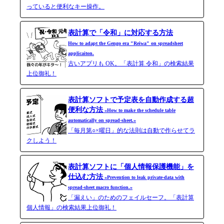
っていると便利なキー操作。
表計算で「令和」に対応する方法
How to adapt the Gengo era "Reiwa" on spreadsheet
applicaiton.
古いアプリも OK。「表計算 令和」の検索結果
上位御礼！
表計算ソフトで予定表を自動作成する超
便利な方法
«How to make the schedule table
automatically on spread-sheet.»
「毎月第○×曜日」的な法則は自動で作らせてラ
クしよう！
表計算ソフトに「個人情報保護機能」を
仕込む方法
«Prevention to leak private-data with
spread-​sheet macro function.»
「漏えい」のためのフェイルセーフ。「表計算
個人情報」の検索結果上位御礼！