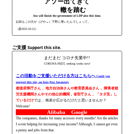
アソー出てきて
轍を踏む
Aso will finish the government of LDP also this time.
以前もこの方が（げや→）下野に導いたんでしょって。
（⌚2025-10-12）
ご支援
Support this site.
まだまだ コロナ失業中!!
CORONA-NEET, seeking works now!
この活動をご支援いただける方はこちらへ
Could you
support this site, see here (but Japanese).
都道府県庁さん， 地方自治体さんや教育委員会さん， 障害者就
労支援機関さんやその他公的機関，省官庁さん， 「タダ見」し
ているだけ
では， 格差が広がるだけだと思いませんか？
Welcome!
Alibaba Google
The companies, thanks for many accesses every months! Are the articles
I wrote helping for increasing your income? Although, I cannot get even
a penny and jobs from that.