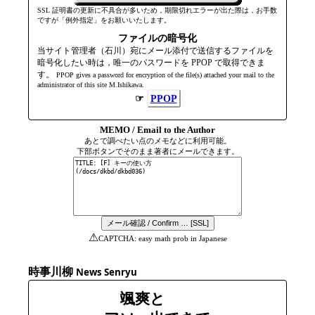
SSL 証明書の更新に不具合が多いため，期限切れエラーが出た際は，お手数
ですが「例外指定」をお願いいたします。
ファイルの暗号化
当サイト管理者（石川）宛にメール添付で送信するファイルを
暗号化したい時は，唯一のパスワードを PPOP で取得できま
す。
PPOP gives a password for encryption of the file(s) attached your mail to the
admini­strator of this site M.Ishikawa.
☞
PPOP
MEMO / Email to the Author
あとで調べたい点のメモなどに利用可能。
下部ボタンでそのまま著者にメールできます。
⚠
CAPTCHA: easy math prob in Japanese
時事川柳
News Senryu
颯爽と