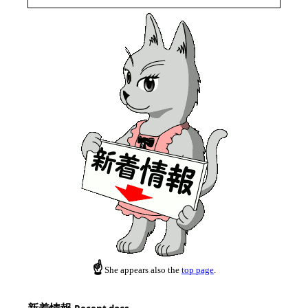
☝
She appears also the
top page
.