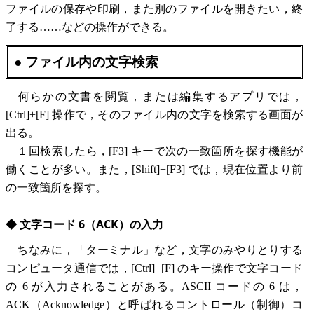
ファイルの保存や印刷，また別のファイルを開きたい，終
了する……などの操作ができる。
● ファイル内の文字検索
何らかの文書を閲覧，または編集するアプリでは，
[Ctrl]+[F] 操作で，そのファイル内の文字を検索する画面が
出る。
１回検索したら，[F3] キーで次の一致箇所を探す機能が
働くことが多い。また，[Shift]+[F3] では，現在位置より前
の一致箇所を探す。
◆ 文字コード 6（ACK）の入力
ちなみに，「ターミナル」など，文字のみやりとりする
コンピュータ通信では，[Ctrl]+[F] のキー操作で文字コード
の 6 が入力されることがある。ASCII コードの 6 は，
ACK（Acknowledge）と呼ばれるコントロール（制御）コ