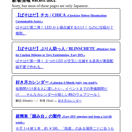
新着情報
Recent docs.
Sorry, but most of these pages are only Japanese.
【ぱそはだ】チカ / CHICA
«Checking Helper Illumination
Customizable Assist.»
ぱそはだ第二弾！ LED が１個点滅するだけ！ なのに仕様が７
種類。
【ぱそはだ】ぶりん助っ人 / BLINSCHETE
«Blinking Sign
for Caution Helping or Toys Entertaining. Easy DIY.»
ぱそはだ第一弾！ ２つの LED が交互に点滅する器具が裏面配
線不要で作れる。
好き月カレンダー
«Calendar A Month (only you need!)»
短期間だけ居る人に渡したい，イベントまでの準備期間だ
け……そんなカレンダーが欲しい時のウェブツール！
解説 (Details) ↑ ／ 本体 (Tool) →
好き月カレンダー
超簡単「踏み台」の製作
«Easy DIY stepping tool from a 1x4 6ft
wood.»
６尺 1×4 材１本，約 ￥500。「段差」のある場所ごとに合うも