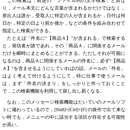
この検索は，前述の「ファイル内の文字検索」と異な
り，メール本文にどんな言葉が含まれるかだけではなく，
差出人は誰か，受取人に特定の人が含まれるか，日付は何
日か，特定の日より前か後か，などの条件を組み合わせて
指定した検索ができる。
たとえば「件名に“【商品Ａ】”が含まれる」で検索する
と，発信者が誰であれ，その「商品Ａ」に関係するメール
だけを瞬時にまとめることができる。ただしそれが可能に
なるのは，商品Ａに関係するメールの件名に，必ず“【商品
Ａ】”を含ませるようにしていればの話。メールの「件名」
はよく考えて付けるようにして，特に仕事で使うメール
は，まず「件名の決まり」をしっかりと作っておくこと
で，この検索機能を利用して探し出し易くなる。
なお，このメッセージ検索機能はたいていのメールソフ
トに備わっているので，[Shift]+[Ctrl]+[F] の操作で出て来な
い時でも，メニューの中に該当する項目が存在する可能性
が高い。