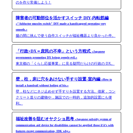
のを作り常備しよう！
障害者の可動部位を活かすスイッチ DIY-内転筋編
«"Adductor muscles switch" DIY made a handicapped operating very
smooth.»
腿の間に挟んで使う自作スイッチが福祉機器より良かった件。
「行政×DX＝庶民の不幸」という方程式
«Japanese
governments promoting DX brings people evil.»
東京都の「くらし応援事業」に見る疑問だらけの行政の DX。
壁，柱，床に穴をあけない手すり設置-室内編
«How to
install a handrail without holing of bis.»
壁，柱などにネジ止めせず手すりを設置する方法。借家，コン
クリート造りの建物や，施設での一時的，追加的設置にも便
利。
福祉改善を阻むオヤクショ思考
«Japanese subsidy system of
communication aid device for disabilities cannot be applied those if it's with
features except communication, IDK why.»