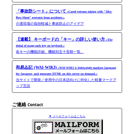
「事故防シート」について
«Cared persons taking with "Jiko-​
Bow-​Sheet" prevents from accidents.»
介護現場の負担軽減と事故防止のアイデア
【連載】 キーボードの「キー」の詳しい使い方
«The
detial of usage each key on keybord.»
各キーの機能詳細。機能別五十音順一覧。
和易ゐ記 (WAI-WIKI)
«WAI-WIKI is light­weight markup language
for Japanese, and generates HTML on this server on-​demand.»
当サイトで開発／使用中の日本語向けに特化した軽量マークア
ップ言語
ご連絡
Contact
▼ メールフォームはこちら