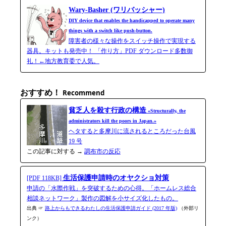
Wary-Basher (ワリバッシャー)
DIY device that enables the handicapped to operate many
things with a switch like push-button.
障害者の様々な操作をスイッチ操作で実現する
器具。キットも発売中！ 「作り方」PDF ダウンロード多数御
礼！←地方教育委で人気。
おすすめ！
Recommend
貧乏人を殺す行政の構造
«Structurally, the
administrators kill the poors in Japan.»
ヘタすると多摩川に流されるところだった台風
19 号
この記事に対する →
調布市の反応
生活保護申請時のオヤクショ対策
[PDF 118KB]
申請の「水際作戦」を突破するための心得。「ホームレス総合
相談ネットワーク」製作の図解を小サイズ化したもの。
出典 ☞
路上からもできるわたしの生活保護申請ガイド (2017 年版)
（外部リ
ンク）