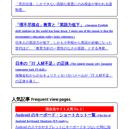
「意志伝達」しかできない高額な装置にのみ税金が使われる謎
制度。
「理不尽採点」教育と「英語力低下」
«Japanese English
skill ranking in the world has been down. I guess one of the reason is that the
government's education policy lacks coherence.»
日本人の英語力が低下，しかも小学校から英語が必修になった
世代ほど。「教育方針の一貫性のなさが原因」とする考察。
日本の「IT 人材不足」の正体
«The simple reason why Japanese
companies lack IT-skill.»
保険会社からのセキュリティガバガバメールが「IT 人材不足」
の正体を暴く。
人気記事
Frequent view pages.
現在当サイト人気 No.１!
Android のキーボード・ショートカット一覧
«The list of
Android Keyboard Shortcuts (EN ready).»
Android のスマホやタブレットにキーボードをつないだ時に知