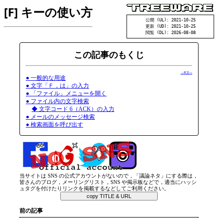
[F] キーの使い方
公開 (UL): 2021-10-25
更新 (UD): 2021-10-25
閲覧 (DL): 2026-08-08
この記事のもくじ
→本文へ
● 一般的な用途
● 文字「Ｆ，は」の入力
● 「ファイル」メニューを開く
● ファイル内の文字検索
◆ 文字コード 6（ACK）の入力
● メールのメッセージ検索
● 検索画面を呼び出す
当サイトは SNS の公式アカウントがないので，「議論ネタ」にする際は，
皆さんのブログ，メーリングリスト，SNS や掲示板などで，適当にハッシ
ュタグを付けたりリンクを掲載するなどしてご利用ください。
copy TITLE & URL
前の記事