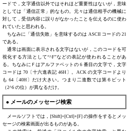
ードで，文字通信以外ではそれほど重要性はないが，意味
としては「通信正常」的なもの。元々は通信相手の機械に
対して，受信内容に誤りがなかったことを伝えるのに使わ
れていたと思われる。
ちなみに「通信失敗」を意味するのは ASCII コードの 21
である。
通常は画面に表示される文字はないが，このコードを可
視化する方法として“^F”などの表記が使われることがあ
る。ちなみにＦはアルファベットの 6 番目の文字で，文字
コードは 70〔十六進表記 46H〕。ACK の文字コードより
も 64〔40H〕だけ大きい。つまり二進数では第６ビット
（2^6 の位）が異なるだけ。
● メールのメッセージ検索
メールソフトでは，[Shift]+[Ctrl]+[F] の操作をするとメッ
セージの検索画面が出るものがある。