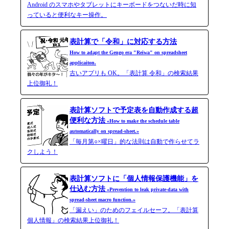
Android のスマホやタブレットにキーボードをつないだ時に知
っていると便利なキー操作。
表計算で「令和」に対応する方法
How to adapt the Gengo era "Reiwa" on spreadsheet
applicaiton.
古いアプリも OK。「表計算 令和」の検索結果
上位御礼！
表計算ソフトで予定表を自動作成する超
便利な方法
«How to make the schedule table
automatically on spread-sheet.»
「毎月第○×曜日」的な法則は自動で作らせてラ
クしよう！
表計算ソフトに「個人情報保護機能」を
仕込む方法
«Prevention to leak private-data with
spread-​sheet macro function.»
「漏えい」のためのフェイルセーフ。「表計算
個人情報」の検索結果上位御礼！