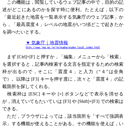
この機能は，閲覧しているウェブ記事の中で，目的の記
述がどこにあるのかを探す時に便利。たとえば，以下の
「最近起きた地震を一覧表示する気象庁のウェブ記事」か
ら，「最高震度４」レベルの地震がいつ頃どこで起きたか
を調べたいとする。
▼ 気象庁｜地震情報
http://www.jma.go.jp/jp/quake/quake_local_index.html
まず [Ctrl]+[F] と押すか，「編集」メニューから「検索」
を選択すると，記事内検索する文言を指定するための検索
枠が出るので，そこに「震度４」と入力（“４”は全角
で）。以降は [F3] キーを押す度に，次々と「震度４」の記
載箇所を探してくれる。
検索枠は [ESC] キーや [×] ボタンなどで表示を消せる
が，消えていてもたいていは [F3] や [Shift]+[F3] での検索は
できる。
ただ，ブラウザによっては，該当箇所を「すべて強調表
示」する機能が使えることがある。その機能を使えば，い