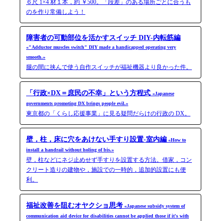
６尺 1×4 材１本，約 ￥500。「段差」のある場所ごとに合うも
のを作り常備しよう！
障害者の可動部位を活かすスイッチ DIY-内転筋編
«"Adductor muscles switch" DIY made a handicapped operating very
smooth.»
腿の間に挟んで使う自作スイッチが福祉機器より良かった件。
「行政×DX＝庶民の不幸」という方程式
«Japanese
governments promoting DX brings people evil.»
東京都の「くらし応援事業」に見る疑問だらけの行政の DX。
壁，柱，床に穴をあけない手すり設置-室内編
«How to
install a handrail without holing of bis.»
壁，柱などにネジ止めせず手すりを設置する方法。借家，コン
クリート造りの建物や，施設での一時的，追加的設置にも便
利。
福祉改善を阻むオヤクショ思考
«Japanese subsidy system of
communication aid device for disabilities cannot be applied those if it's with