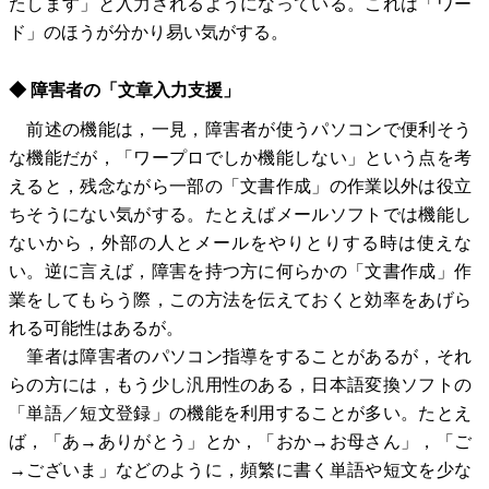
たします」と入力されるようになっている。これは「ワー
ド」のほうが分かり易い気がする。
◆ 障害者の「文章入力支援」
前述の機能は，一見，障害者が使うパソコンで便利そう
な機能だが，「ワープロでしか機能しない」という点を考
えると，残念ながら一部の「文書作成」の作業以外は役立
ちそうにない気がする。たとえばメールソフトでは機能し
ないから，外部の人とメールをやりとりする時は使えな
い。逆に言えば，障害を持つ方に何らかの「文書作成」作
業をしてもらう際，この方法を伝えておくと効率をあげら
れる可能性はあるが。
筆者は障害者のパソコン指導をすることがあるが，それ
らの方には，もう少し汎用性のある，日本語変換ソフトの
「単語／短文登録」の機能を利用することが多い。たとえ
ば，「あ→ありがとう」とか，「おか→お母さん」，「ご
→ございま」などのように，頻繁に書く単語や短文を少な