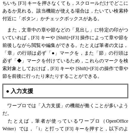
ちいち [F3] キーを押さなくても，スクロールだけでどこに
あるか見れる。該当機能が使える場合は，たいてい検索枠
付近に「ボタン」かチェックボックスがある。
また，文章中の章や節などの「見出し」に特定の印がつ
いていれば，[F3] キーや [Shift]+[F3] 操作によって章や節を
前後しながら閲覧や編集ができる。たとえば筆者の文は，
「章」の行頭は必ず「●」マークを，また「節」の行頭は
必ず「◆」マークを付けているため，これらのマークを検
索対象としておけば，[F3] キーや [Shift]+[F3] の操作で章や
節を前後に行ったり来たりすることができる。
● 入力支援
ワープロでは「入力支援」の機能が働くことが多いよう
だ。
たとえば，筆者が使っているワープロ（OpenOffice
Writer）では，「i」と打って [F3] キーを押すと，以下のよ