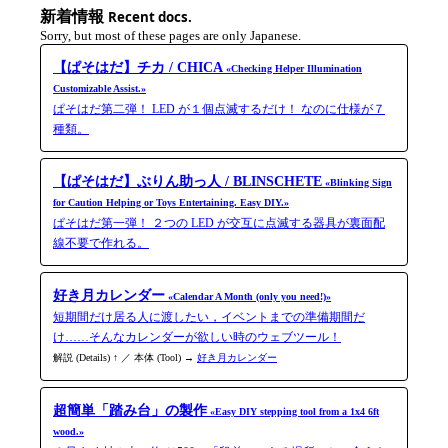
新着情報
Recent docs.
Sorry, but most of these pages are only Japanese.
【ぱそはだ】チカ / CHICA
«Checking Helper Illumination
Customizable Assist.»
ぱそはだ第二弾！ LED が１個点滅するだけ！ なのに仕様が７
種類。
【ぱそはだ】ぶりん助っ人 / BLINSCHETE
«Blinking Sign
for Caution Helping or Toys Entertaining. Easy DIY.»
ぱそはだ第一弾！ ２つの LED が交互に点滅する器具が裏面配
線不要で作れる。
好き月カレンダー
«Calendar A Month (only you need!)»
短期間だけ居る人に渡したい，イベントまでの準備期間だ
け……そんなカレンダーが欲しい時のウェブツール！
解説 (Details) ↑ ／ 本体 (Tool) →
好き月カレンダー
超簡単「踏み台」の製作
«Easy DIY stepping tool from a 1x4 6ft
wood.»