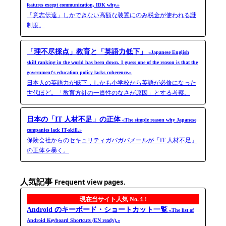
features except communication, IDK why.»
「意志伝達」しかできない高額な装置にのみ税金が使われる謎
制度。
「理不尽採点」教育と「英語力低下」
«Japanese English
skill ranking in the world has been down. I guess one of the reason is that the
government's education policy lacks coherence.»
日本人の英語力が低下，しかも小学校から英語が必修になった
世代ほど。「教育方針の一貫性のなさが原因」とする考察。
日本の「IT 人材不足」の正体
«The simple reason why Japanese
companies lack IT-skill.»
保険会社からのセキュリティガバガバメールが「IT 人材不足」
の正体を暴く。
人気記事
Frequent view pages.
現在当サイト人気 No.１!
Android のキーボード・ショートカット一覧
«The list of
Android Keyboard Shortcuts (EN ready).»