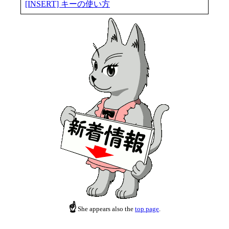
[INSERT] キーの使い方
☝
She appears also the
top page
.