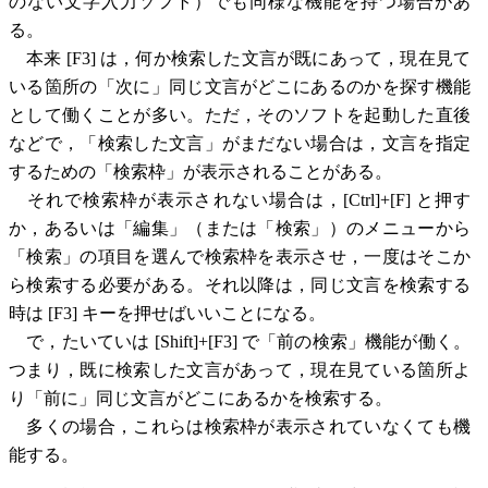
のない文字入力ソフト）でも同様な機能を持つ場合があ
る。
本来 [F3] は，何か検索した文言が既にあって，現在見て
いる箇所の「次に」同じ文言がどこにあるのかを探す機能
として働くことが多い。ただ，そのソフトを起動した直後
などで，「検索した文言」がまだない場合は，文言を指定
するための「検索枠」が表示されることがある。
それで検索枠が表示されない場合は，[Ctrl]+[F] と押す
か，あるいは「編集」（または「検索」）のメニューから
「検索」の項目を選んで検索枠を表示させ，一度はそこか
ら検索する必要がある。それ以降は，同じ文言を検索する
時は [F3] キーを押せばいいことになる。
で，たいていは [Shift]+[F3] で「前の検索」機能が働く。
つまり，既に検索した文言があって，現在見ている箇所よ
り「前に」同じ文言がどこにあるかを検索する。
多くの場合，これらは検索枠が表示されていなくても機
能する。