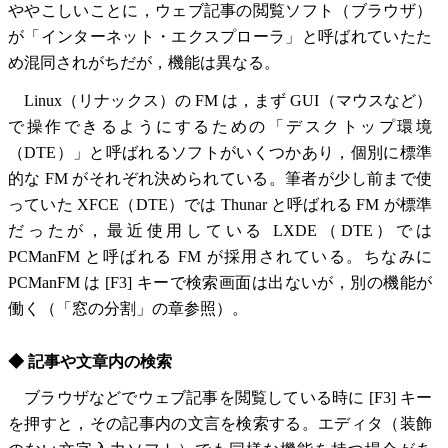
ややこしいことに，ウェブ記事の閲覧ソフト（ブラウザ）
が「インターネット・エクスプローラ」と呼ばれていたた
め混同されがちだが，機能は異なる。
Linux（リナックス）の FM は，まず GUI（マウスなど）
で操作できるようにするための「デスクトップ環境
（DTE）」と呼ばれるソフトがいくつかあり，個別に標準
的な FM がそれぞれ決められている。筆者が少し前まで使
っていた XFCE（DTE）では Thunar と呼ばれる FM が標準
だったが，最近使用している LXDE（DTE）では
PCManFM と呼ばれる FM が採用されている。ちなみに
PCManFM は [F3] キーで検索画面は出ないが，別の機能が
働く（「窓の分割」の章参照）。
◆ 記事や文章内の検索
ブラウザなどでウェブ記事を閲覧している時に [F3] キー
を押すと，その記事内の文言を検索する。エディタ（装飾