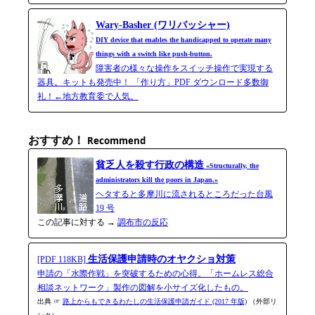
Wary-Basher (ワリバッシャー)
DIY device that enables the handicapped to operate many
things with a switch like push-button.
障害者の様々な操作をスイッチ操作で実現する
器具。キットも発売中！ 「作り方」PDF ダウンロード多数御
礼！←地方教育委で人気。
おすすめ！
Recommend
貧乏人を殺す行政の構造
«Structurally, the
administrators kill the poors in Japan.»
ヘタすると多摩川に流されるところだった台風
19 号
この記事に対する →
調布市の反応
生活保護申請時のオヤクショ対策
[PDF 118KB]
申請の「水際作戦」を突破するための心得。「ホームレス総合
相談ネットワーク」製作の図解を小サイズ化したもの。
出典 ☞
路上からもできるわたしの生活保護申請ガイド (2017 年版)
（外部リ