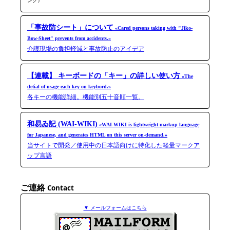
ンク）
「事故防シート」について
«Cared persons taking with "Jiko-​
Bow-​Sheet" prevents from accidents.»
介護現場の負担軽減と事故防止のアイデア
【連載】 キーボードの「キー」の詳しい使い方
«The
detial of usage each key on keybord.»
各キーの機能詳細。機能別五十音順一覧。
和易ゐ記 (WAI-WIKI)
«WAI-WIKI is light­weight markup language
for Japanese, and generates HTML on this server on-​demand.»
当サイトで開発／使用中の日本語向けに特化した軽量マークア
ップ言語
ご連絡
Contact
▼ メールフォームはこちら