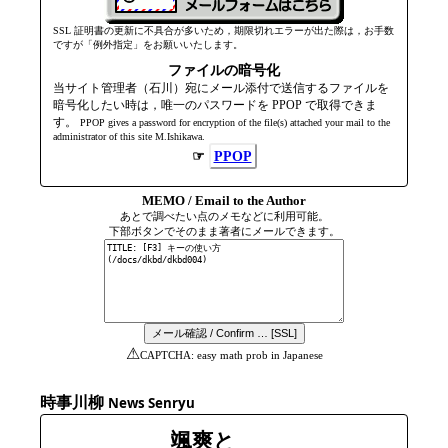
SSL 証明書の更新に不具合が多いため，期限切れエラーが出た際は，お手数
ですが「例外指定」をお願いいたします。
ファイルの暗号化
当サイト管理者（石川）宛にメール添付で送信するファイルを
暗号化したい時は，唯一のパスワードを PPOP で取得できま
す。
PPOP gives a password for encryption of the file(s) attached your mail to the
admini­strator of this site M.Ishikawa.
☞
PPOP
MEMO / Email to the Author
あとで調べたい点のメモなどに利用可能。
下部ボタンでそのまま著者にメールできます。
⚠
CAPTCHA: easy math prob in Japanese
時事川柳
News Senryu
颯爽と