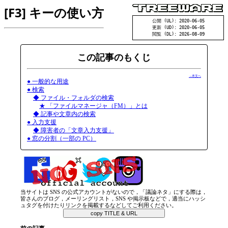
[F3] キーの使い方
公開 (UL): 2020-06-05
更新 (UD): 2020-06-05
閲覧 (DL): 2026-08-09
この記事のもくじ
→本文へ
● 一般的な用途
● 検索
◆ ファイル・フォルダの検索
★ 「ファイルマネージャ（FM）」とは
◆ 記事や文章内の検索
● 入力支援
◆ 障害者の「文章入力支援」
● 窓の分割（一部の PC）
当サイトは SNS の公式アカウントがないので，「議論ネタ」にする際は，
皆さんのブログ，メーリングリスト，SNS や掲示板などで，適当にハッシ
ュタグを付けたりリンクを掲載するなどしてご利用ください。
copy TITLE & URL