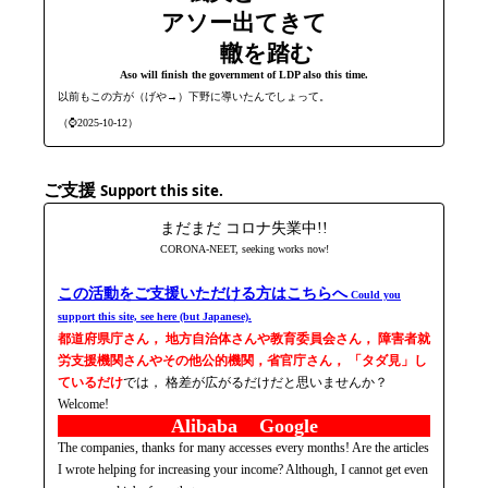
アソー出てきて
轍を踏む
Aso will finish the government of LDP also this time.
以前もこの方が（げや→）下野に導いたんでしょって。
（⌚2025-10-12）
ご支援
Support this site.
まだまだ コロナ失業中!!
CORONA-NEET, seeking works now!
この活動をご支援いただける方はこちらへ
Could you
support this site, see here (but Japanese).
都道府県庁さん， 地方自治体さんや教育委員会さん， 障害者就
労支援機関さんやその他公的機関，省官庁さん， 「タダ見」し
ているだけ
では， 格差が広がるだけだと思いませんか？
Welcome!
Alibaba Google
The companies, thanks for many accesses every months! Are the articles
I wrote helping for increasing your income? Although, I cannot get even