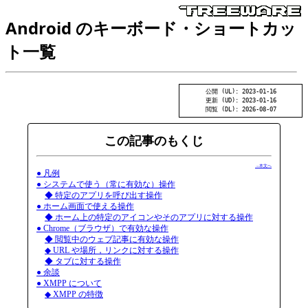
Android のキーボード・ショートカッ
ト一覧
公開 (UL): 2023-01-16
更新 (UD): 2023-01-16
閲覧 (DL): 2026-08-07
この記事のもくじ
→本文へ
● 凡例
● システムで使う（常に有効な）操作
◆ 特定のアプリを呼び出す操作
● ホーム画面で使える操作
◆ ホーム上の特定のアイコンやそのアプリに対する操作
● Chrome（ブラウザ）で有効な操作
◆ 閲覧中のウェブ記事に有効な操作
◆ URL や場所，リンクに対する操作
◆ タブに対する操作
● 余談
● XMPP について
◆ XMPP の特徴