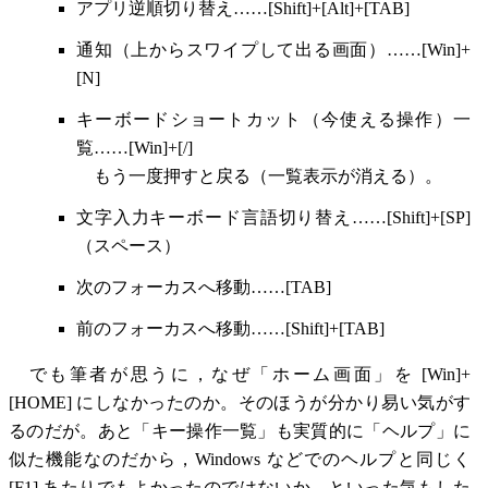
アプリ逆順切り替え……[Shift]+[Alt]+[TAB]
通知（上からスワイプして出る画面）……[Win]+
[N]
キーボードショートカット（今使える操作）一
覧……[Win]+[/]
もう一度押すと戻る（一覧表示が消える）。
文字入力キーボード言語切り替え……[Shift]+[SP]
（スペース）
次のフォーカスへ移動……[TAB]
前のフォーカスへ移動……[Shift]+[TAB]
でも筆者が思うに，なぜ「ホーム画面」を [Win]+
[HOME] にしなかったのか。そのほうが分かり易い気がす
るのだが。あと「キー操作一覧」も実質的に「ヘルプ」に
似た機能なのだから，Windows などでのヘルプと同じく
[F1] あたりでもよかったのではないか，といった気もした