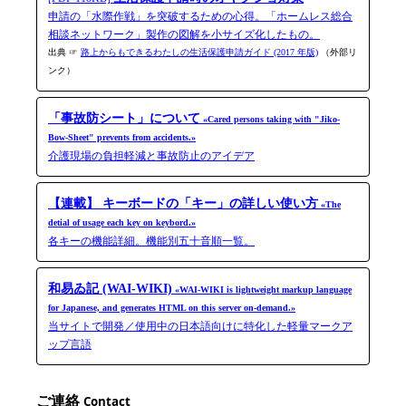
申請の「水際作戦」を突破するための心得。「ホームレス総合
相談ネットワーク」製作の図解を小サイズ化したもの。
出典 ☞
路上からもできるわたしの生活保護申請ガイド (2017 年版)
（外部リ
ンク）
「事故防シート」について
«Cared persons taking with "Jiko-​
Bow-​Sheet" prevents from accidents.»
介護現場の負担軽減と事故防止のアイデア
【連載】 キーボードの「キー」の詳しい使い方
«The
detial of usage each key on keybord.»
各キーの機能詳細。機能別五十音順一覧。
和易ゐ記 (WAI-WIKI)
«WAI-WIKI is light­weight markup language
for Japanese, and generates HTML on this server on-​demand.»
当サイトで開発／使用中の日本語向けに特化した軽量マークア
ップ言語
ご連絡
Contact