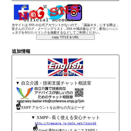
当サイトは SNS の公式アカウントがないので，「議論ネタ」にする際は，
皆さんのブログ，メーリングリスト，SNS や掲示板などで，適当にハッシ
ュタグを付けたりリンクを掲載するなどしてご利用ください。
copy TITLE & URL
追加情報
▼ 自立介護・技術支援チャット相談室
☝
XMPP アカウントをお持ちの方はどーぞ
▼ XMPP - 長く使える安心チャット
http://treeware.jp-help.net/?ssss16
☝
Ｇmаil 通知が来ない？ そこで XMPP！