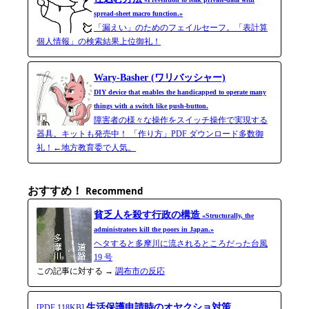
spread-​sheet macro function.»
「漏えい」のためのフェイルセーフ。「表計算
個人情報」の検索結果上位御礼！
Wary-Basher (ワリバッシャー)
DIY device that enables the handicapped to operate many
things with a switch like push-button.
障害者の様々な操作をスイッチ操作で実現する
器具。キットも発売中！ 「作り方」PDF ダウンロード多数御
礼！←地方教育委で人気。
おすすめ！
Recommend
貧乏人を殺す行政の構造
«Structurally, the
administrators kill the poors in Japan.»
ヘタすると多摩川に流されるところだった台風
19 号
この記事に対する →
調布市の反応
生活保護申請時のオヤクショ対策
[PDF 118KB]