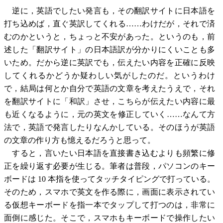
逆に，英語でしたい発言も，その翻訳サイトに日本語を
打ち込めば，直ぐ英訳してくれる……わけだが，それで済
むのかというと，ちょっと不安があった。というのも，前
述した「翻訳サイト」の日本語訳が分かりにくいことも多
いため。だから逆に英訳でも，伝えたい内容を正確に反映
してくれるかどうか疑わしい気がしたのだ。というわけ
で，結局は何とか自分で英語の文章を考えたうえで，それ
を翻訳サイトに「和訳」させ，こちらが伝えたい内容に最
も近くなるように，元の英文を修正していく……なんて方
法で，英語で発言したりなんかしている。そのほうが英語
の文章の作り方も憶えるだろうと思って。
すると，言いたい日本語を直接書き込むよりも頻繁に修
正を繰り返す必要が生じる。筆者は普段，パソコンのキー
ボードは 10 本指を使ってタッチタイピングで打っている。
そのため，スマホで英文を作る際に，画面に表示されてい
る仮想キーボードを指一本でタップして打つのは，非常に
面倒に感じた。そこで，スマホもキーボードで操作したい