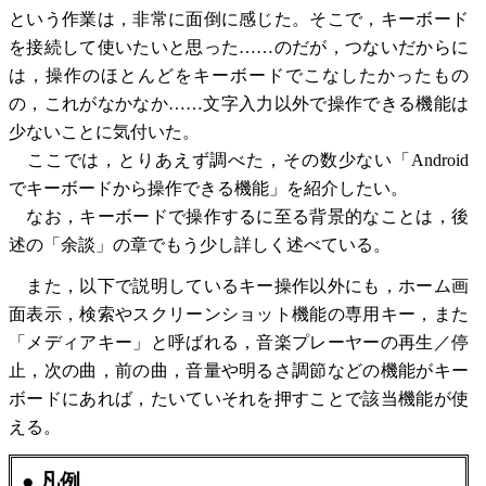
という作業は，非常に面倒に感じた。そこで，キーボード
を接続して使いたいと思った……のだが，つないだからに
は，操作のほとんどをキーボードでこなしたかったもの
の，これがなかなか……文字入力以外で操作できる機能は
少ないことに気付いた。
ここでは，とりあえず調べた，その数少ない「Android
でキーボードから操作できる機能」を紹介したい。
なお，キーボードで操作するに至る背景的なことは，後
述の「余談」の章でもう少し詳しく述べている。
また，以下で説明しているキー操作以外にも，ホーム画
面表示，検索やスクリーンショット機能の専用キー，また
「メディアキー」と呼ばれる，音楽プレーヤーの再生／停
止，次の曲，前の曲，音量や明るさ調節などの機能がキー
ボードにあれば，たいていそれを押すことで該当機能が使
える。
● 凡例