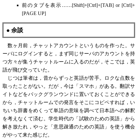
前のタブを表示……[Shift]+[Ctrl]+[TAB] or [Ctrl]+
[PAGE UP]
● 余談
数ヶ月前，チャットアカウントというものを作った。サ
ーバにログインすると，まず同じサーバのアカウントを持
つ方々が集うチャットルームに入るのだが，そこでは，英
語が飛び交っていた。
じつは筆者は，昔からずっと英語が苦手。ロクな点数を
取ったことがない。だが，今は「スマホ」がある。翻訳サ
イトなどをバックグランウンドに置いておくことができる
から，チャットルームでの発言をそこにコピペすれば，い
ちいち辞書をめくって単語の意味を調べて日本語への解釈
を考えなくて済む。学生時代の「試験のための英語」から
解き放たれ，やっと「意思疎通のための英語」を使う機会
がやって来た感じだ。