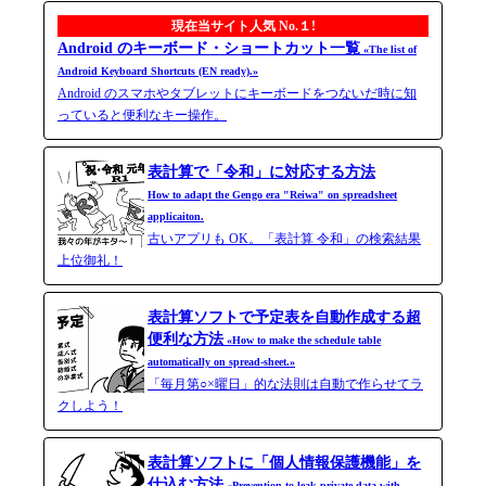
現在当サイト人気 No.１!
Android のキーボード・ショートカット一覧
«The list of
Android Keyboard Shortcuts (EN ready).»
Android のスマホやタブレットにキーボードをつないだ時に知
っていると便利なキー操作。
表計算で「令和」に対応する方法
How to adapt the Gengo era "Reiwa" on spreadsheet
applicaiton.
古いアプリも OK。「表計算 令和」の検索結果
上位御礼！
表計算ソフトで予定表を自動作成する超
便利な方法
«How to make the schedule table
automatically on spread-sheet.»
「毎月第○×曜日」的な法則は自動で作らせてラ
クしよう！
表計算ソフトに「個人情報保護機能」を
仕込む方法
«Prevention to leak private-data with