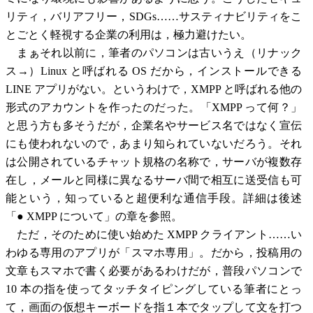
リティ，バリアフリー，SDGs……サスティナビリティをこ
とごとく軽視する企業の利用は，極力避けたい。
まぁそれ以前に，筆者のパソコンは古いうえ（リナック
ス→）Linux と呼ばれる OS だから，インストールできる
LINE アプリがない。というわけで，XMPP と呼ばれる他の
形式のアカウントを作ったのだった。「XMPP って何？」
と思う方も多そうだが，企業名やサービス名ではなく宣伝
にも使われないので，あまり知られていないだろう。それ
は公開されているチャット規格の名称で，サーバが複数存
在し，メールと同様に異なるサーバ間で相互に送受信も可
能という，知っていると超便利な通信手段。詳細は後述
「● XMPP について」の章を参照。
ただ，そのために使い始めた XMPP クライアント……い
わゆる専用のアプリが「スマホ専用」。だから，投稿用の
文章もスマホで書く必要があるわけだが，普段パソコンで
10 本の指を使ってタッチタイピングしている筆者にとっ
て，画面の仮想キーボードを指１本でタップして文を打つ