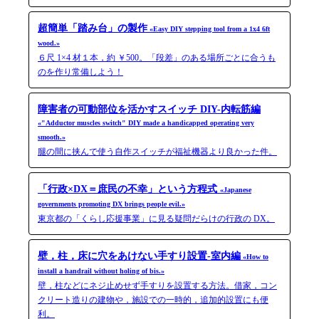
超簡単「踏み台」の製作
«Easy DIY stepping tool from a 1x4 6ft
wood.»
６尺 1×4 材１本，約 ￥500。「段差」のある場所ごとに合うも
のを作り常備しよう！
障害者の可動部位を活かすスイッチ DIY-内転筋編
«"Adductor muscles switch" DIY made a handicapped operating very
smooth.»
腿の間に挟んで使う自作スイッチが福祉機器より良かった件。
「行政×DX＝庶民の不幸」という方程式
«Japanese
governments promoting DX brings people evil.»
東京都の「くらし応援事業」に見る疑問だらけの行政の DX。
壁，柱，床に穴をあけない手すり設置-室内編
«How to
install a handrail without holing of bis.»
壁，柱などにネジ止めせず手すりを設置する方法。借家，コン
クリート造りの建物や，施設での一時的，追加的設置にも便
利。