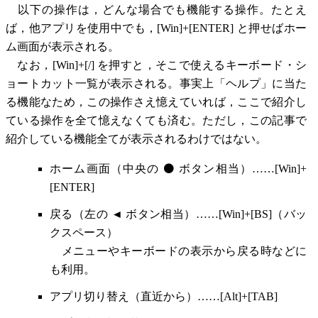
以下の操作は，どんな場合でも機能する操作。たとえ
ば，他アプリを使用中でも，[Win]+[ENTER] と押せばホー
ム画面が表示される。
なお，[Win]+[/] を押すと，そこで使えるキーボード・シ
ョートカット一覧が表示される。事実上「ヘルプ」に当た
る機能なため，この操作さえ憶えていれば，ここで紹介し
ている操作を全て憶えなくても済む。ただし，この記事で
紹介している機能全てが表示されるわけではない。
ホーム画面（中央の ⚫ ボタン相当）……[Win]+
[ENTER]
戻る（左の ◄ ボタン相当）……[Win]+[BS]（バッ
クスペース）
メニューやキーボードの表示から戻る時などに
も利用。
アプリ切り替え（直近から）……[Alt]+[TAB]