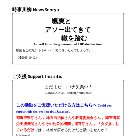
時事川柳
News Senryu
颯爽と
アソー出てきて
轍を踏む
Aso will finish the government of LDP also this time.
以前もこの方が（げや→）下野に導いたんでしょって。
（⌚2025-10-12）
ご支援
Support this site.
まだまだ コロナ失業中!!
CORONA-NEET, seeking works now!
この活動をご支援いただける方はこちらへ
Could you
support this site, see here (but Japanese).
都道府県庁さん， 地方自治体さんや教育委員会さん， 障害者就
労支援機関さんやその他公的機関，省官庁さん， 「タダ見」し
ているだけ
では， 格差が広がるだけだと思いませんか？
Welcome!