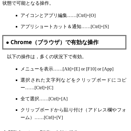
状態で可能となる操作。
アイコンとアプリ編集……[Ctrl]+[O]
アプリショートカット＆通知……[Ctrl]+[S]
● Chrome（ブラウザ）で有効な操作
以下の操作は，多くの状況下で有効。
メニューを表示……[Alt]+[E] or [F10] or [App]
選択された文字列などをクリップボードにコピ
ー……[Ctrl]+[C]
全て選択……[Ctrl]+[A]
クリップボードから貼り付け（アドレス欄やフォ
ーム）……[Ctrl]+[V]