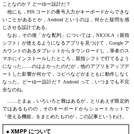
ことなのか？ どーゆー設計だ？
他にも，PIN コードの番号入力がキーボードからできな
いことがあるとか，Android というのは，何かと疑問を感
じさせる設計である。
なお，その後「かな配列」については，NICOLA（親指
シフト）が使えるようになるアプリを見つけて，Google ア
カウントのあるタブレットからタウンロードし，筆者のス
マホにインストールしたところ，親指シフトで打てるよう
になった……のはよかったのだが，他のアプリをアップデ
ートした影響か何かで，コピペなどがまともに動作しなく
なった。どーゆー設計だ？ Android って，いつまでも不完
全なのね。
……とまぁ，いろいろと難はあるが，とりあえず限定的
ではあるものの，そのキーボードからショートカットで
「使える機能」をまとめたものが，この記事というわけ。
● XMPP について