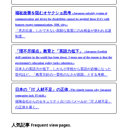
福祉改善を阻むオヤクショ思考
«Japanese subsidy system of
communication aid device for disabilities cannot be applied those if it's with
features except communication, IDK why.»
「意志伝達」しかできない高額な装置にのみ税金が使われる謎
制度。
「理不尽採点」教育と「英語力低下」
«Japanese English
skill ranking in the world has been down. I guess one of the reason is that the
government's education policy lacks coherence.»
日本人の英語力が低下，しかも小学校から英語が必修になった
世代ほど。「教育方針の一貫性のなさが原因」とする考察。
日本の「IT 人材不足」の正体
«The simple reason why Japanese
companies lack IT-skill.»
保険会社からのセキュリティガバガバメールが「IT 人材不足」
の正体を暴く。
人気記事
Frequent view pages.