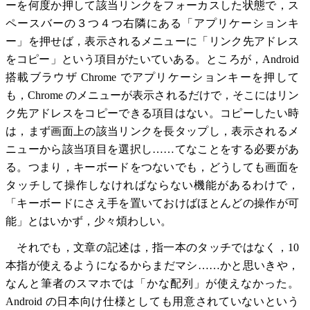
ーを何度か押して該当リンクをフォーカスした状態で，ス
ペースバーの３つ４つ右隣にある「アプリケーションキ
ー」を押せば，表示されるメニューに「リンク先アドレス
をコピー」という項目がたいていある。ところが，Android
搭載ブラウザ Chrome でアプリケーションキーを押して
も，Chrome のメニューが表示されるだけで，そこにはリン
ク先アドレスをコピーできる項目はない。コピーしたい時
は，まず画面上の該当リンクを長タップし，表示されるメ
ニューから該当項目を選択し……てなことをする必要があ
る。つまり，キーボードをつないでも，どうしても画面を
タッチして操作しなければならない機能があるわけで，
「キーボードにさえ手を置いておけばほとんどの操作が可
能」とはいかず，少々煩わしい。
それでも，文章の記述は，指一本のタッチではなく，10
本指が使えるようになるからまだマシ……かと思いきや，
なんと筆者のスマホでは「かな配列」が使えなかった。
Android の日本向け仕様としても用意されていないという