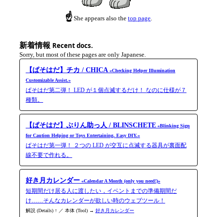
☝
She appears also the
top page
.
新着情報
Recent docs.
Sorry, but most of these pages are only Japanese.
【ぱそはだ】チカ / CHICA
«Checking Helper Illumination
Customizable Assist.»
ぱそはだ第二弾！ LED が１個点滅するだけ！ なのに仕様が７
種類。
【ぱそはだ】ぶりん助っ人 / BLINSCHETE
«Blinking Sign
for Caution Helping or Toys Entertaining. Easy DIY.»
ぱそはだ第一弾！ ２つの LED が交互に点滅する器具が裏面配
線不要で作れる。
好き月カレンダー
«Calendar A Month (only you need!)»
短期間だけ居る人に渡したい，イベントまでの準備期間だ
け……そんなカレンダーが欲しい時のウェブツール！
解説 (Details) ↑ ／ 本体 (Tool) →
好き月カレンダー