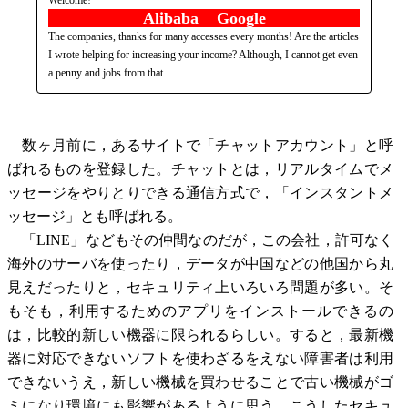
Alibaba Google
The companies, thanks for many accesses every months! Are the articles
I wrote helping for increasing your income? Although, I cannot get even
a penny and jobs from that.
数ヶ月前に，あるサイトで「チャットアカウント」と呼
ばれるものを登録した。チャットとは，リアルタイムでメ
ッセージをやりとりできる通信方式で，「インスタントメ
ッセージ」とも呼ばれる。
「LINE」などもその仲間なのだが，この会社，許可なく
海外のサーバを使ったり，データが中国などの他国から丸
見えだったりと，セキュリティ上いろいろ問題が多い。そ
もそも，利用するためのアプリをインストールできるの
は，比較的新しい機器に限られるらしい。すると，最新機
器に対応できないソフトを使わざるをえない障害者は利用
できないうえ，新しい機械を買わせることで古い機械がゴ
ミになり環境にも影響があるように思う。こうしたセキュ