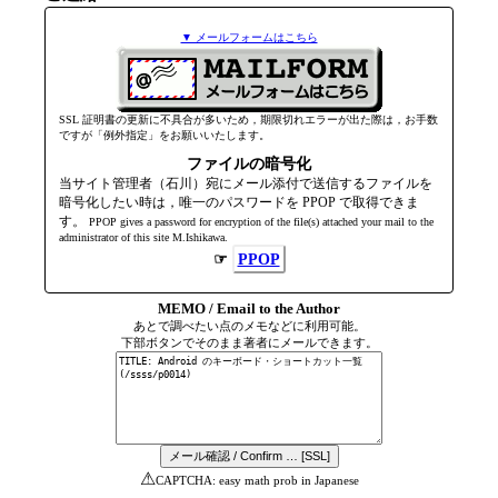
▼ メールフォームはこちら
SSL 証明書の更新に不具合が多いため，期限切れエラーが出た際は，お手数
ですが「例外指定」をお願いいたします。
ファイルの暗号化
当サイト管理者（石川）宛にメール添付で送信するファイルを
暗号化したい時は，唯一のパスワードを PPOP で取得できま
す。
PPOP gives a password for encryption of the file(s) attached your mail to the
admini­strator of this site M.Ishikawa.
☞
PPOP
MEMO / Email to the Author
あとで調べたい点のメモなどに利用可能。
下部ボタンでそのまま著者にメールできます。
⚠
CAPTCHA: easy math prob in Japanese