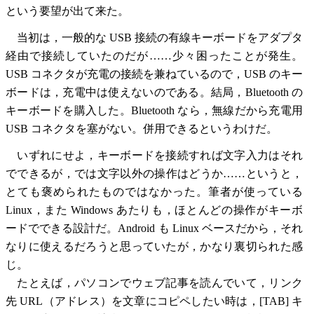
という要望が出て来た。
当初は，一般的な USB 接続の有線キーボードをアダプタ
経由で接続していたのだが……少々困ったことが発生。
USB コネクタが充電の接続を兼ねているので，USB のキー
ボードは，充電中は使えないのである。結局，Bluetooth の
キーボードを購入した。Bluetooth なら，無線だから充電用
USB コネクタを塞がない。併用できるというわけだ。
いずれにせよ，キーボードを接続すれば文字入力はそれ
でできるが，では文字以外の操作はどうか……というと，
とても褒められたものではなかった。筆者が使っている
Linux，また Windows あたりも，ほとんどの操作がキーボ
ードでできる設計だ。Android も Linux ベースだから，それ
なりに使えるだろうと思っていたが，かなり裏切られた感
じ。
たとえば，パソコンでウェブ記事を読んでいて，リンク
先 URL（アドレス）を文章にコピペしたい時は，[TAB] キ