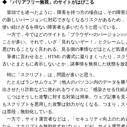
◆ 「バリアフリー無視」のサイトがはびこる
冒頭でも述べたように，障害を持つ方の場合は，その障害
の新しいバージョンに対応できなくなるリスクがあるため，
使い続けざるを得ない障害者も多いだろうと思っている。
一方で，今ではどのサイトも「ブラウザ××のバージョン○
ことが多い。それで，いざ「見れないぞー！」とクレームし
悪びれることなく言われる。見る側の事情などほとんど気遣
筆者に言わせると，HTML の書式に凝りまくったり，ス
古いとまともに表示しないとか，諸事情を無視した状態を放
特に「スクリプト」は，問題が多いと思う。
たとえばランサムウェア（他人のパソコン内のデータを勝
出させたり詐欺などに使われるウイルスに「感染させる仕組
じつはそうした攻撃に対する対策は簡単。ウェブ記事を見
もスクリプトを悪用した攻撃は効力がなくなる。つまり，ス
は普段，無効化している。
一方で，サイト運営者などは，「セキュリティ向上のため
なら，スクリプトを無効化すればいい。だが，サイト運営者