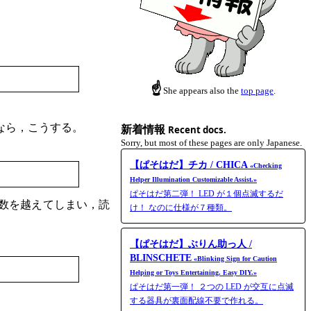
☝
She appears also the
top page
.
なら，こうする。
新着情報
Recent docs.
Sorry, but most of these pages are only Japanese.
【ぱそはだ】チカ / CHICA
«Checking
Helper Illumination Customizable Assist.»
ぱそはだ第二弾！ LED が１個点滅するだ
数を越えてしまい，読
け！ なのに仕様が７種類。
【ぱそはだ】ぶりん助っ人 /
BLINSCHETE
«Blinking Sign for Caution
Helping or Toys Entertaining. Easy DIY.»
ぱそはだ第一弾！ ２つの LED が交互に点滅
する器具が裏面配線不要で作れる。