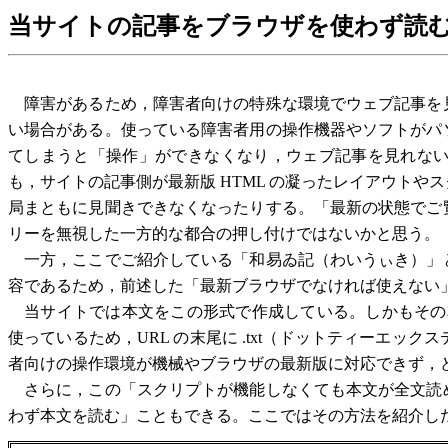
当サイトの記事をブラウザを使わず読
障害があるため，障害者向けの特殊な環境でウェブ記事を
い場合がある。使っている障害者用の操作機器やソフトがパ
てしまうと「操作」ができなくなり，ウェブ記事を見れな
も，サイトの記事側が最新版 HTML の凝ったレイアウト
局まともに見聞きできなくなったりする。「最新の状態でご
リーを無視した一方的な都合の押し付けではないかと思う。
一方，ここでご紹介している「和易ゐ記（わいうぃき）」
容であるため，前述した「最新ブラウザでなければ使えない
当サイトでは本文をこの形式で作成している。しかもその本文フ
使っているため，URL の末尾に .txt（ドットティーエ
者向けの操作環境が機械やブラウザの最新版に対応できず，
さらに，この「スクリプトが機能しなくても本文が全文読
わず本文を読む」こともできる。ここではその方法を紹介し