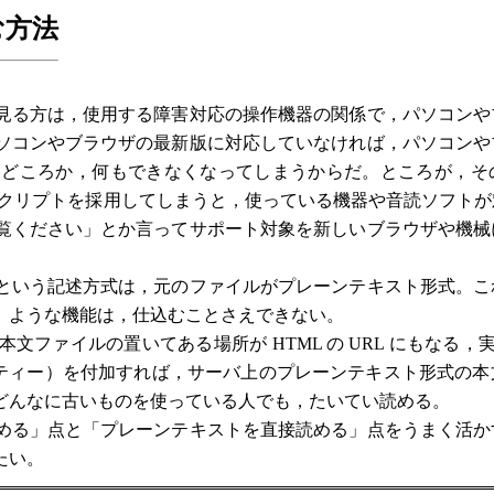
む方法
見る方は，使用する障害対応の操作機器の関係で，パソコンや
ソコンやブラウザの最新版に対応していなければ，パソコンや
いどころか，何もできなくなってしまうからだ。ところが，そ
やスクリプトを採用してしまうと，使っている機器や音読ソフト
覧ください」とか言ってサポート対象を新しいブラウザや機械
という記述方式は，元のファイルがプレーンテキスト形式。こ
」ような機能は，仕込むことさえできない。
ァイルの置いてある場所が HTML の URL にもなる，実質
ックスティー）を付加すれば，サーバ上のプレーンテキスト形式の
どんなに古いものを使っている人でも，たいてい読める。
める」点と「プレーンテキストを直接読める」点をうまく活か
たい。