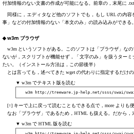
付加情報のない文書の作成が可能になる。前章の，末尾に .tx
同様に，エディタなど他のソフトでも，もし URL の内容
事」などの付加情報のない「本文のみ」の読み込みができる
◆ w3m ブラウザ
w3m というソフトがある。このソフトは「ブラウザ」な
ないが，スクリプトが機能せず，「文字のみ」を扱うターミ
たい。（インストール方法は，この節後半）
とは言っても，述べてきた wget の代わりに指定するだけ
▼ w3m でテキスト版を読む
[↑] キーで上に戻って読むこともできる点で，more よりも
なお「ブラウザ」であるため，HTML も扱える。だから，末尾
▼ w3m で HTML 版を読む