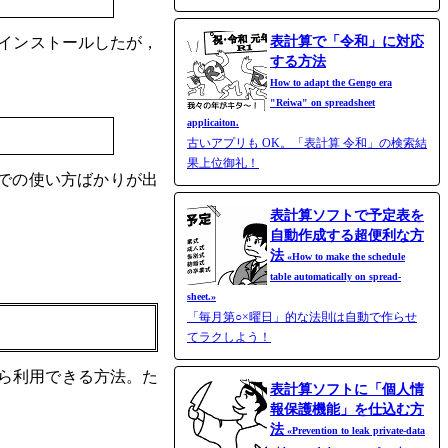
表計算で「令和」に対応
法でインストールしたが，
する方法
How to adapt the Gengo era
"Reiwa" on spreadsheet
applicaiton.
古いアプリも OK。「表計算 令和」の検索結
果上位御礼！
境上での使い方ばかりが出
表計算ソフトで予定表を
自動作成する超便利な方
法
«How to make the schedule
table automatically on spread-
sheet.»
「毎月第○×曜日」的な法則は自動で作らせ
てラクしよう！
ら利用できる方法。た
表計算ソフトに「個人情
報保護機能」を仕込む方
法
«Prevention to leak private-data