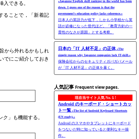
«Japanese English skill ranking in the world has been
を挿入できる。
down. I guess one of the reason is that the
government's education policy lacks coherence.»
定することで，「新着記
日本人の英語力が低下，しかも小学校から英
語が必修になった世代ほど。「教育方針の一
貫性のなさが原因」とする考察。
日本の「IT 人材不足」の正体
«The
旨から外れるかもしれ
simple reason why Japanese companies lack IT-skill.»
いでにご紹介しておき
保険会社からのセキュリティガバガバメール
が「IT 人材不足」の正体を暴く。
人気記事
Frequent view pages.
現在当サイト人気 No.１!
Android のキーボード・ショートカッ
ト一覧
«The list of Android Keyboard Shortcuts
リンク」も機能する。
(EN ready).»
Android のスマホやタブレットにキーボード
をつないだ時に知っていると便利なキー操
作。