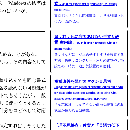
indows の標準は
式
«Japanese governments promoting DX brings
くれればいいが。
people evil.»
東京都の「くらし応援事業」に見る疑問だら
けの行政の DX。
壁，柱，床に穴をあけない手すり設
置-室内編
«How to install a handrail without
holing of bis.»
込めることがある。
壁，柱などにネジ止めせず手すりを設置する
方法。借家，コンクリート造りの建物や，施
なら，その内容として
設での一時的，追加的設置にも便利。
に取り込んでも同じ書式
福祉改善を阻むオヤクショ思考
容を読めない可能性が
«Japanese subsidy system of communication aid device
for disabilities cannot be applied those if it's with
イトでもそうだが，一般
features except communication, IDK why.»
として使おうとすると，
「意志伝達」しかできない高額な装置にのみ
部分をコピペして対応
税金が使われる謎制度。
指定すれば，そうした
「理不尽採点」教育と「英語力低下」