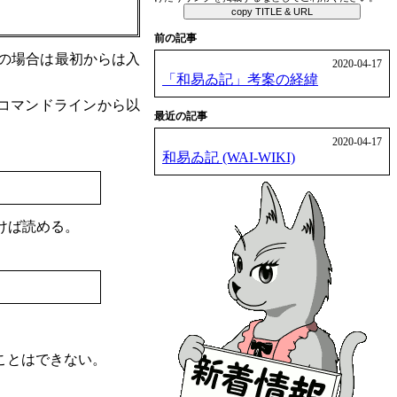
copy TITLE & URL
前の記事
s の場合は最初からは入
2020-04-17
「和易ゐ記」考案の経緯
コマンドラインから以
最近の記事
2020-04-17
和易ゐ記 (WAI-WIKI)
開けば読める。
ことはできない。