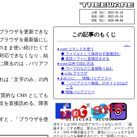
公開 (UL): 2022-01-24
更新 (UD): 2022-01-24
閲覧 (DL): 2026-08-08
ブラウザを更新できな
この記事のもくじ
ブラウザを最新版にし
→本文へ
のまま使い続けたくて
● wget コマンドを使う
◆ ファイルとして保存せず直接読む
が対応できなくなり，結
◆ 音読ソフトに直接読ませる
に限るのは，バリアフ
● wget 以外で読む方法
◆ ワープロなどに直接取り込む
◆ w3m ブラウザ
● おわりに……情報バリアフリー
れは「文字のみ」の内
◆ 「バリアフリー無視」のサイトがはび
こる
◆ 情報バリアフリー
的な CMS としても
本文を直接読める。障害
すと，「ブラウザを使
当サイトは SNS の公式アカウントがないので，「議
論ネタ」にする際は，皆さんのブログ，メーリングリ
スト，SNS や掲示板などで，適当にハッシュタグを付
けたりリンクを掲載するなどしてご利用ください。