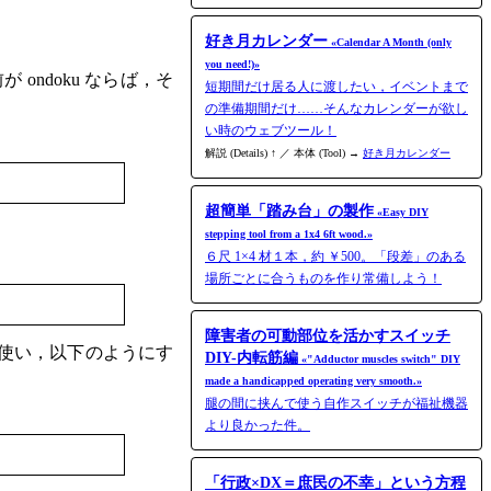
好き月カレンダー
«Calendar A Month (only
you need!)»
ndoku ならば，そ
短期間だけ居る人に渡したい，イベントまで
の準備期間だけ……そんなカレンダーが欲し
い時のウェブツール！
解説 (Details) ↑ ／ 本体 (Tool) →
好き月カレンダー
超簡単「踏み台」の製作
«Easy DIY
stepping tool from a 1x4 6ft wood.»
６尺 1×4 材１本，約 ￥500。「段差」のある
場所ごとに合うものを作り常備しよう！
障害者の可動部位を活かすスイッチ
を使い，以下のようにす
DIY-内転筋編
«"Adductor muscles switch" DIY
made a handicapped operating very smooth.»
腿の間に挟んで使う自作スイッチが福祉機器
より良かった件。
「行政×DX＝庶民の不幸」という方程