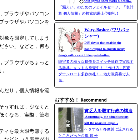
with spread-​sheet macro function.»
「漏えい」のためのフェイルセーフ。「表計
，ブラウザやパソコン
算 個人情報」の検索結果上位御礼！
ブラウザやパソコンを
Wary-Basher (ワリバッ
シャー)
対象を限定してしまう
DIY device that enables the
ださい」などと，何も
handicapped to operate many
。
things with a switch like push-button.
障害者の様々な操作をスイッチ操作で実現す
，ブラウザがちょっと
る器具。キットも発売中！ 「作り方」PDF
う。
ダウンロード多数御礼！←地方教育委で人
気。
んだり，個人情報を流
おすすめ！
Recommend
そうすれば，少なくと
貧乏人を殺す行政の構造
低くなる。実際，筆者
«Structurally, the administrators
kill the poors in Japan.»
ヘタすると多摩川に流される
ティを最大限考慮する
ところだった台風 19 号
」などという表示が出