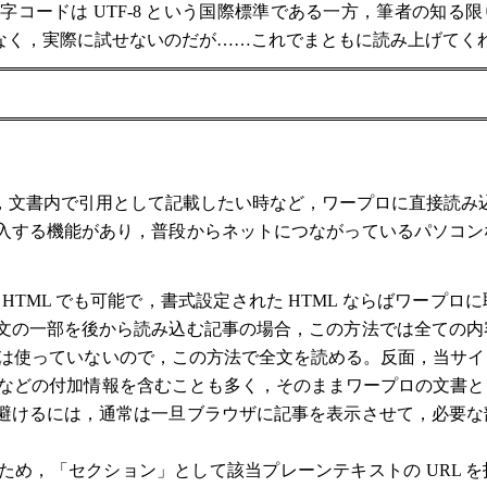
ドは UTF-8 という国際標準である一方，筆者の知る限り，W
 の最新版がなく，実際に試せないのだが……これでまともに読み上げて
文書内で引用として記載したい時など，ワープロに直接読み
入する機能があり，普段からネットにつながっているパソコン
ML でも可能で，書式設定された HTML ならばワープロ
文の一部を後から読み込む記事の場合，この方法では全ての内
プトは使っていないので，この方法で全文を読める。反面，当サ
事」などの付加情報を含むことも多く，そのままワープロの文書
避けるには，通常は一旦ブラウザに記事を表示させて，必要な
め，「セクション」として該当プレーンテキストの URL を