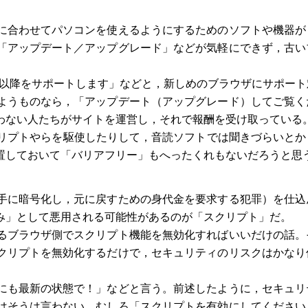
に合わせてパソコンを使えるようにするためのソフトや機器が
「アップデート／アップグレード」などが気軽にできず，古い
○以降をサポートします」などと，新しめのブラウザにサポート
ようものなら，「アップデート（アップグレード）してご覧く
わない人たちがサイトを運営し，それで報酬を受け取っている
クリプトやらを駆使したりして，音読ソフトでは聞きづらいとか
置しておいて「バリアフリー」もへったくれもないだろうと思
手に暗号化し，元に戻すための身代金を要求する犯罪）を仕込
み」として悪用される可能性があるのが「スクリプト」だ。
るブラウザ側でスクリプト機能を無効化すればいいだけの話。
クリプトを無効化するだけで，セキュリティのリスクはかなり
にも最新の状態で！」などと言う。前述したように，セキュリ
はそうは言わない。むしろ「スクリプトを有効にしてください